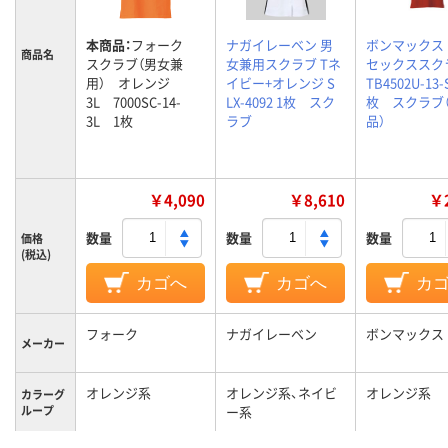
本商品：
フォーク
ナガイレーベン 男
ボンマックス
商品名
スクラブ（男女兼
女兼用スクラブ Tネ
セックススク
用） オレンジ
イビー+オレンジ S
TB4502U-13-
3L 7000SC-14-
LX-4092 1枚 スク
枚 スクラブ
3L 1枚
ラブ
品）
￥4,090
￥8,610
￥2
数量
数量
数量
価格
(税込)
カゴへ
カゴへ
カ
フォーク
ナガイレーベン
ボンマックス
メーカー
オレンジ系
オレンジ系、ネイビ
オレンジ系
カラーグ
ループ
ー系