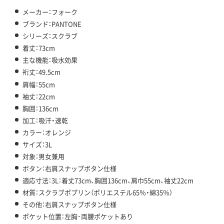
メーカー：フォーク
ブランド：PANTONE
シリーズ：スクラブ
着丈：73cm
主な機能：吸水効果
裄丈：49.5cm
肩幅：55cm
袖丈：22cm
胸囲：136cm
加工：吸汗・速乾
カラー：オレンジ
サイズ：3L
対象：男女兼用
ボタン：右肩スナップボタン仕様
適応寸法：3L：着丈73cm、胸囲136cm、肩巾55cm、袖丈22cm
材質：スクラブポプリン（ポリエステル65％・綿35％）
その他：右肩スナップボタン仕様
ポケット位置：左胸･両腰ポケットあり