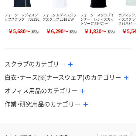
カゴへ
カゴへ
カ
フォーク レディスジ
フォーク レディスジッ
フォーク スクラブイ
ボンマックス
ップスクラブ 7023SC
プスクラブ 2018ＥＷ
ンナー レディスカッ
ィススクラ
トソー（7.5分丈）…
ク） LMS4…
￥5,680～
￥6,290～
￥1,820～
￥5,5
（税込）
（税込）
（税込）
スクラブのカテゴリー
白衣・ナース服(ナースウェア)のカテゴリー
オフィス用品のカテゴリー
作業・研究用品のカテゴリー