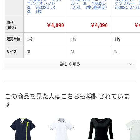
ラバイオレット
ルド 3L 7000SC-
ックブルー 
3L 7000SC-23-
12-3L 1枚（直送品）
7000SC-27-
3L 1枚
価格
￥4,090
￥4,090
￥4
(税込)
1枚
1枚
1枚
販売単位
3L
3L
3L
サイズ
詳しく見る
ウルトラヴァイオレ
エメラルド
クラシックブ
カラー
ット
お申込番
W589002
8452506
X318789
号
この商品を見た人はこちらも検討されていま
2点
直送品
あり
在庫
す
8月11日（火）
8月25日（火）まで
8月11日（火）
お届け日
数量
数量
数量