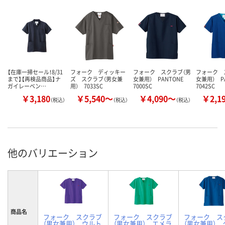
【在庫一掃セール！8/31
フォーク ディッキー
フォーク スクラブ（男
フォーク 
まで】【再検品商品】ナ
ズ スクラブ（男女兼
女兼用） PANTONE
女兼用） P
ガイレーベン…
用） 7033SC
7000SC
7042SC
￥3,180
￥5,540～
￥4,090～
￥2,1
（税込）
（税込）
（税込）
他のバリエーション
商品名
フォーク スクラブ
フォーク スクラブ
フォーク ス
（男女兼用） ウルト
（男女兼用） エメラ
（男女兼用） 