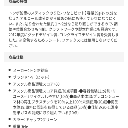
商品の特徴
温室効果ガスなどの削減
トンボ鉛筆のスティックのり【シワなしピット】容量39gは、水分を
この商品の環境配慮ポイントです。下記商品詳細「
抑えたアルコール成分だから薄めの紙にも使えてシワになりにく
アスクル商品環境スコア詳細／加点項目
」で確認できます。
い。また、貼り合わせた後約１～2分なら貼り直しができるので、調
整や位置合わせも可能。クラフトワークや製本作業にも最適です。
2012年度にグッドデザイン賞、ロングライフデザイン賞を受賞しま
した。※変色するためレシート、ファックスには使用しないでくだ
さい。
商品仕様
メーカー：トンボ鉛筆
ブランド：PiT（ピット）
アスクル商品環境スコア：60
アスクル商品環境スコア詳細/加点項目：●容器包装11:分別・リ
ユース・リサイクルしやすい(10点)●商品本体13:プレコンシュー
マ材の再生プラスチックを70％以上100％未満使用(20点)●商品
本体19:原料に認証を取得している商品(20点)●仕組み30-1:温室
効果ガスの削減に取り組んでいる(10点)
カラー：キャップ：グリーン
重量：64g