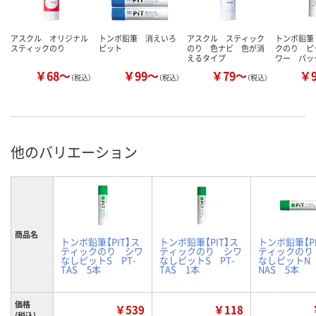
アスクル オリジナル
トンボ鉛筆 消えいろ
アスクル スティック
トンボ鉛筆
スティックのり
ピット
のり 色ナビ 色が消
クのり ピ
えるタイプ
ワー パッ
￥68～
￥99～
￥79～
￥
（税込）
（税込）
（税込）
他のバリエーション
商品名
トンボ鉛筆【PIT】ス
トンボ鉛筆【PIT】ス
トンボ鉛筆【PI
ティックのり シワ
ティックのり シワ
ティックのり
なしピットS PT-
なしピットS PT-
なしピットN 
TAS 5本
TAS 1本
NAS 5本
価格
￥539
￥118
(税込)