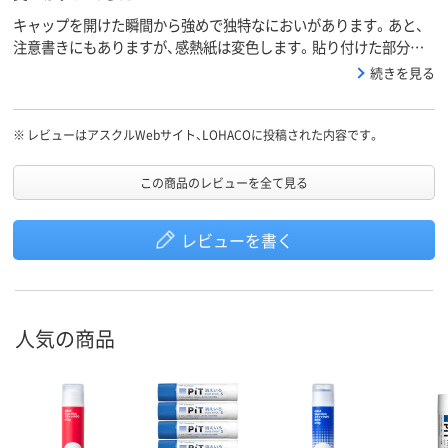
キャップを開けた瞬間から強めで独特なにおいがあります。あと、
注意書きにもありますが、感熱紙は変色します。貼り付けた部分だ
けが変色するならまだ良かったのですが、後から見たら、ノリを塗っ
続きを見る
た周りまでが真っ黒になっているものがありました。全部の感熱紙
がそうなる訳ではない所が、とても不思議です。製本など、用途限定
ですね。
※
レビューはアスクルWebサイト、LOHACOに投稿された内容です。
この商品のレビューを全て見る
レビューを書く
人気の商品