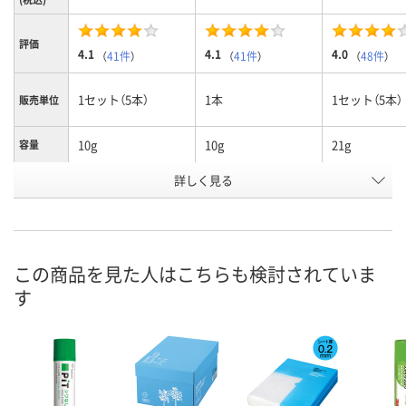
評価
4.1
4.1
4.0
（
41件
）
（
41件
）
（
48件
）
1セット（5本）
1本
1セット（5本）
販売単位
10g
10g
21g
容量
お申込番
詳しく見る
4019735
806812
4019762
号
あり
あり
あり
在庫
8月8日（土）
8月8日（土）
8月8日（土）
お届け日
この商品を見た人はこちらも検討されていま
す
数量
数量
数量
カゴへ
カゴへ
カ