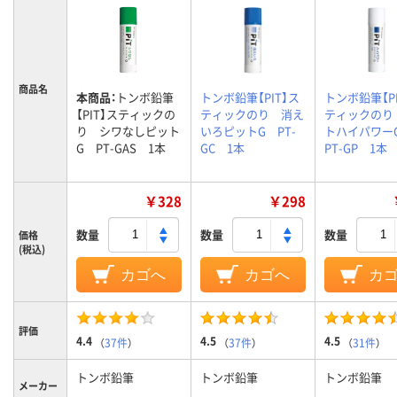
商品名
本商品：
トンボ鉛筆
トンボ鉛筆【PIT】ス
トンボ鉛筆【PI
【PIT】スティックの
ティックのり 消え
ティックのり
り シワなしピット
いろピットG PT-
トハイパワ
G PT-GAS 1本
GC 1本
PT-GP 1本
￥328
￥298
数量
数量
数量
価格
(税込)
カゴへ
カゴへ
カ
評価
4.4
4.5
4.5
（
37件
）
（
37件
）
（
31件
）
トンボ鉛筆
トンボ鉛筆
トンボ鉛筆
メーカー