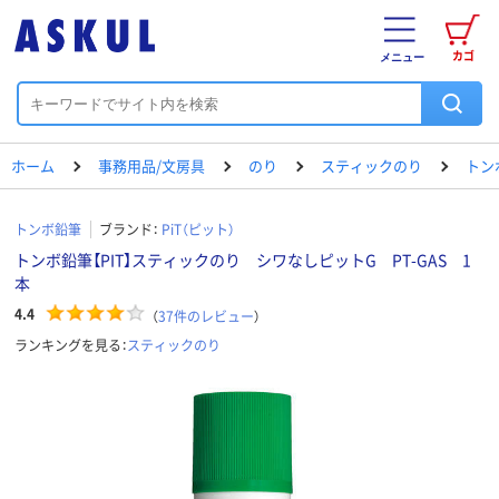
カゴ
メニュー
ホーム
事務用品/文房具
のり
スティックのり
トン
トンボ鉛筆
ブランド：
PiT（ピット）
トンボ鉛筆【PIT】スティックのり シワなしピットG PT-GAS 1
本
4.4
（
37
件のレビュー
）
ランキングを見る：
スティックのり