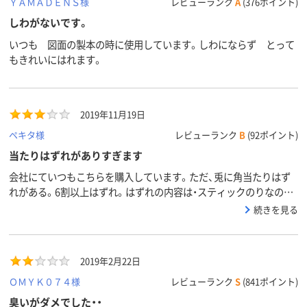
ＹＡＭＡＤＥＮＳ様
レビューランク
A
(376ポイント)
しわがないです。
いつも 図面の製本の時に使用しています。しわにならず とって
もきれいにはれます。
2019年11月19日
ペキタ様
レビューランク
B
(92ポイント)
当たりはずれがありすぎます
会社にていつもこちらを購入しています。ただ、兎に角当たりはず
れがある。6割以上はずれ。はずれの内容は・スティックのりなのに
固まりになってボテッと出てくる。・ほぼ乾燥していて綺麗に使い
続きを見る
切ることができない・スティックのり全般に言えることですが、最後
の方の容器に残っている部分を使い切ることが出来ずもったいなく
思う。容器に工夫があっても良いのでは？・そろそろ別製品に変えて
2019年2月22日
みます。
ＯＭＹＫ０７４様
レビューランク
S
(841ポイント)
臭いがダメでした・・