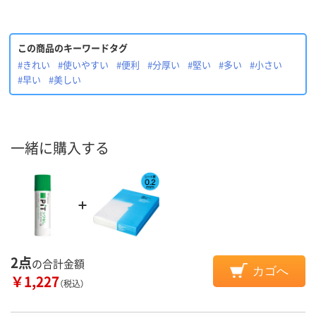
この商品のキーワードタグ
#きれい
#使いやすい
#便利
#分厚い
#堅い
#多い
#小さい
#早い
#美しい
一緒に購入する
2点
の合計金額
カゴへ
￥1,227
（税込）