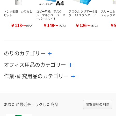
トンボ鉛筆 シワなし
コピー用紙 アスク
アスクル クリアーホル
スリーエム 
ピット
ル マルチペーパー ス
ダー A4 スタンダード
ティックの
ーパーホワイト+
￥118～
￥149～
￥126～
￥
（税込）
（税込）
（税込）
のりのカテゴリー
オフィス用品のカテゴリー
作業・研究用品のカテゴリー
あなたが最近チェックした商品
閲覧履歴の削除