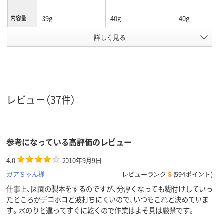
39g
40g
40g
内容量
詳しく見る
通常
通常
強力
粘着力
スティック
スティック
スティック
形状
アスクル
商品環境
60
60
60
スコア
レビュー（37件）
参考になっている高評価のレビュー
4.0
2010年9月9日
ガアちゃん様
レビューランク
S
(594ポイント)
仕事上、図面の製本をするのですが、分厚くなっても糊付けしていっ
たところがデコボコと波打ちにくいので、いつもこれと決めていま
す。水のりと違ってすぐに乾くので作業はよそ見は厳禁です。