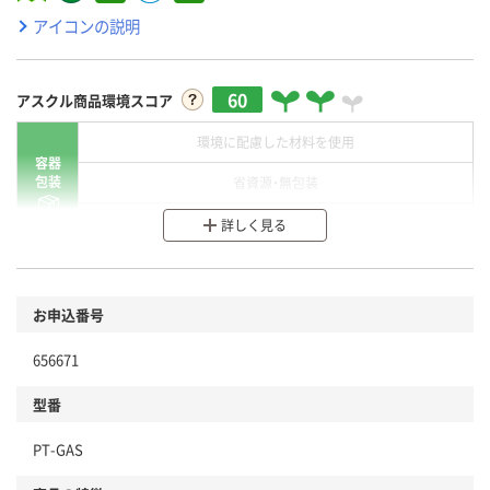
アイコンの説明
60
アスクル商品環境スコア
環境に配慮した材料を使用
容器
包装
省資源・無包装
分別・リサイクルしやすい設計
詳しく見る
環境に配慮した材料を使用
商品
お申込番号
本体
省資源・省エネ・節水
656671
分別・リサイクルしやすい設計
型番
独自の回収スキームがある
PT-GAS
仕組
アスクルで資源循環している