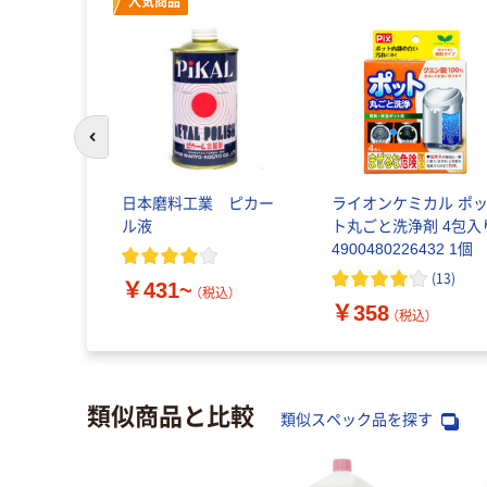
人気商品
前のスライドへ
ロケット石
日本磨料工業 ピカー
ライオンケミカル ポ
ル液
ト丸ごと洗浄剤 4包入
4900480226432 1個
税込）
(
13
)
￥431~
（税込）
￥358
（税込）
類似商品と比較
類似スペック品を探す