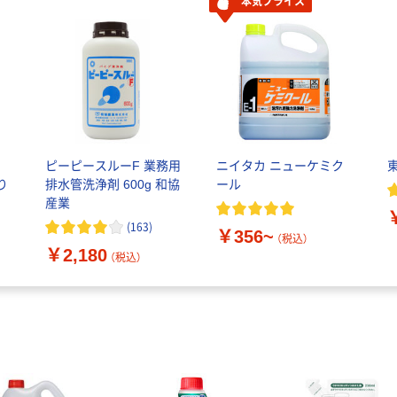
本気プライス
ッ
ピーピースルーF 業務用
ニイタカ ニューケミク
り
排水管洗浄剤 600g 和協
ール
産業
(
163
)
￥356~
（税込）
￥2,180
（税込）