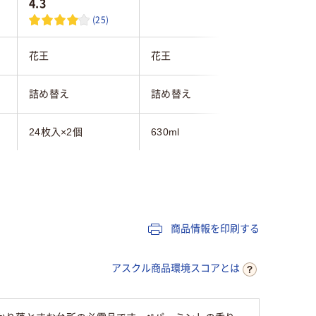
4.3
(25)
花王
花王
ニイタカ
詰め替え
詰め替え
詰め替え
24枚入×2個
630ml
20kg
弱アルカリ性
中性
アルカリ
商品情報を印刷する
アスクル商品環境スコアとは