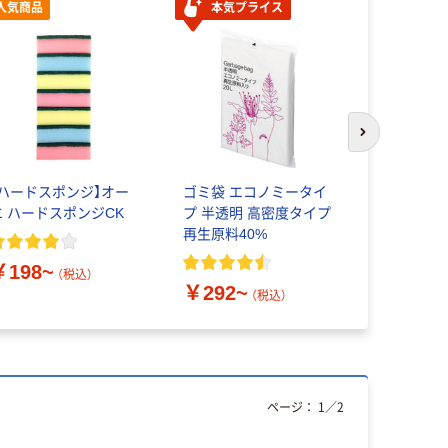
人気商品
本気プライス
本気プ
次のスライド
【ハードスポンジ】オー
ゴミ袋 エコノミータイ
キレイキレ
エ ハードスポンジCK
プ 半透明 高密度タイプ
ンドソープ
再生原料40%
るタイプ
￥198~
（税込）
￥292~
￥272~
（税込）
ページ：
1
／
2