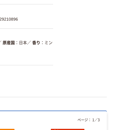
9210896
／
原産国
日本
／
香り
ミン
ページ：
1
／
3