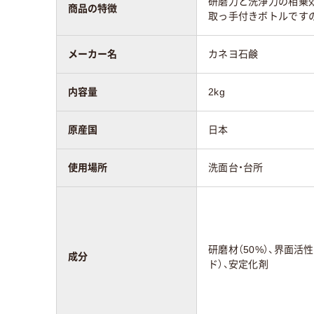
研磨力と洗浄力の相乗
商品の特徴
取っ手付きボトルですの
メーカー名
カネヨ石鹸
内容量
2kg
原産国
日本
使用場所
洗面台・台所
研磨材（50%）、界面活
成分
ド）、安定化剤