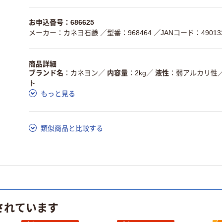
お申込番号：686625
メーカー：カネヨ石鹸
／型番：968464
／JANコード：490132
商品詳細
ブランド名
カネヨン
／
内容量
2kg
／
液性
弱アルカリ性
ト
もっと見る
類似商品と比較する
されています