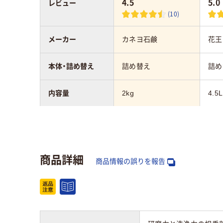
4.5
5.0
レビュー
(10)
メーカー
カネヨ石鹸
花王
本体・詰め替え
詰め替え
詰め
内容量
2kg
4.5L
液性
弱アルカリ性
アル
アスクル商品環境
商品詳細
スコア
商品情報の誤りを報告