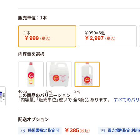
販売単位：1本
1本
￥999×3個
￥999
￥2,997
（税込）
（税込）
内容量を選択
400g
5kg
2kg
この商品のバリエーション
「内容量」「販売単位」違いで 全6商品 あります。
すべてのバリ
配送オプション
￥385
時間帯指定 指定可
置き場所指定 利用
（税込）