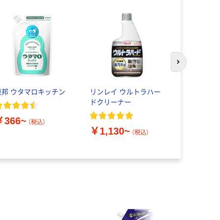
次のスライド
東邦 ウタマロキッチン
リンレイ ウルトラハー
水まわり用
ドクリーナー
ーラ サン
￥366~
（税込）
￥1,130~
￥1,320
（税込）