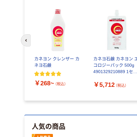
前のスライドへ
カネヨン クレンザー カ
カネヨ石鹸 カネヨン 
ネヨ石鹸
コロジーパック 500g
4901329210889 1セ
ト(1パック(500g)×24)
￥268~
￥5,712
（直送品）
（税込）
（税込）
人気の商品