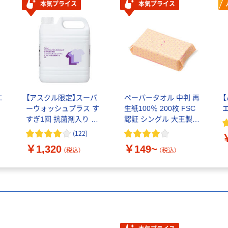
本気プライス
本気プライス
エ
【アスクル限定】スーパ
ペーパータオル 中判 再
ーウォッシュプラス す
生紙100％ 200枚 FSC
ッ
すぎ1回 抗菌剤入り 業
認証 シングル 大王製紙
務用衣料用洗剤 4L オリ
共同企画 オリジナル
(
122
)
ジナル
￥1,320
￥149~
（税込）
（税込）