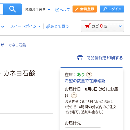
ヘルプ
各種お手続き
0
スイートポイント
あとで買う
カゴ
点
ンザー カネヨ石鹸
商品情報を印刷する
ー カネヨ石鹸
在庫：
あり
希望の数量で在庫確認
お届け日：
8月6日（木）
にお届
け
お急ぎ便：8月5日（水）にお届け
（今から14時間53分以内のご注文
で指定可。追加料金なし）
お届け先：