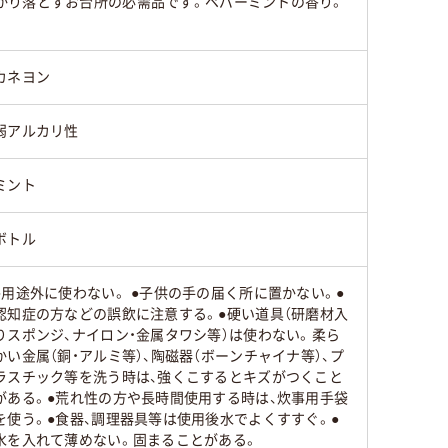
かり落とすお台所の必需品です。ペパーミントの香り。
カネヨン
弱アルカリ性
ミント
ボトル
●用途外に使わない。 ●子供の手の届く所に置かない。●
認知症の方などの誤飲に注意する。●硬い道具（研磨材入
りスポンジ、ナイロン・金属タワシ等）は使わない。柔ら
かい金属（銅・アルミ等）、陶磁器（ボーンチャイナ等）、プ
ラスチック等を洗う時は、強くこするとキズがつくこと
がある。●荒れ性の方や長時間使用する時は、炊事用手袋
を使う。●食器、調理器具等は使用後水でよくすすぐ。●
水を入れて薄めない。固まることがある。