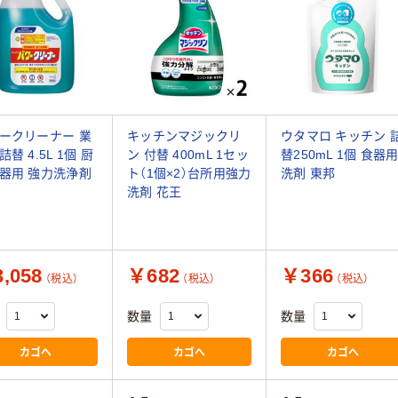
ークリーナー 業
キッチンマジックリ
ウタマロ キッチン 
替 4.5L 1個 厨
ン 付替 400mL 1セッ
替250mL 1個 食器
器用 強力洗浄剤
ト（1個×2）台所用強力
洗剤 東邦
洗剤 花王
,058
￥682
￥366
（税込）
（税込）
（税込）
数量
数量
カゴへ
カゴへ
カゴへ