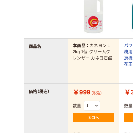
本商品：
カネヨンＬ
パワ
商品名
2kg 1個 クリームク
務用詰
レンザー カネヨ石鹸
房機
花王
￥999
￥3
価格（税込）
（税込）
数量
数量
カゴへ