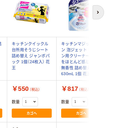
次へ
詰
キッチンクイックル
キッチンマジックリ
ニューケ
用
台所用そうじシート
ン 泡ジェット キッチ
1） バッ
詰め替え ジャンボパ
ン用クリーナー 香り
ス詰替 20
ック 1個（24枚入） 花
をほとんど感じない
れ用強力
王
無香性 詰め替え
タカ
630mL 1個 花王
￥550
￥817
￥7,9
（税込）
（税込）
数量
数量
数量
カゴへ
カゴへ