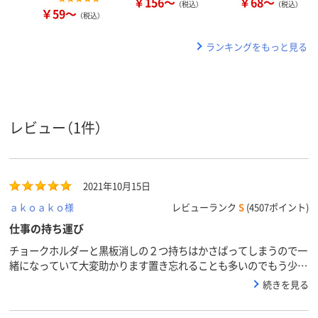
￥156～
￥68～
（税込）
（税込）
￥59～
（税込）
ランキングをもっと見る
レビュー（1件）
2021年10月15日
ａｋｏａｋｏ様
レビューランク
S
(4507ポイント)
仕事の持ち運び
チョークホルダーと黒板消しの２つ持ちはかさばってしまうので一
緒になっていて大変助かります置き忘れることも多いのでもう少し
お安いと助かります
続きを見る