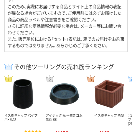
このため、実際にお届けする商品とサイト上の商品情報の表記
が異なる場合がございますので、ご使用前には必ずお届けした
商品の商品ラベルや注意書きをご確認ください。
さらに詳細な商品情報が必要な場合は、メーカー等にお問い合
わせください。
また、販売単位における「セット」表記は、箱でのお届けをお約束
するものではありません。あらかじめご了承ください。
その他ツーリングの売れ筋ランキング
イス脚キャップ パイプ
アイテック 光 平置きゴム
イス脚キャップ 角型
北
用・丸型
黒丸 BE
フ
(