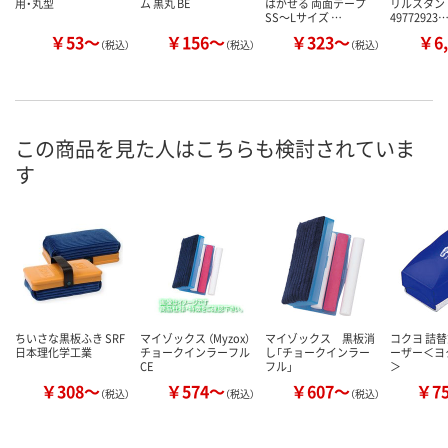
用・丸型
ム 黒丸 BE
はがせる 両面テープ
リルスタンド
SS～Lサイズ …
49772923
￥53～
￥156～
￥323～
￥6,
（税込）
（税込）
（税込）
この商品を見た人はこちらも検討されていま
す
ちいさな黒板ふき SRF
マイゾックス （Myzox）
マイゾックス 黒板消
コクヨ 詰
日本理化学工業
チョークインラーフル
し「チョークインラー
ーザー＜ヨ
CE
フル」
＞
￥308～
￥574～
￥607～
￥7
（税込）
（税込）
（税込）