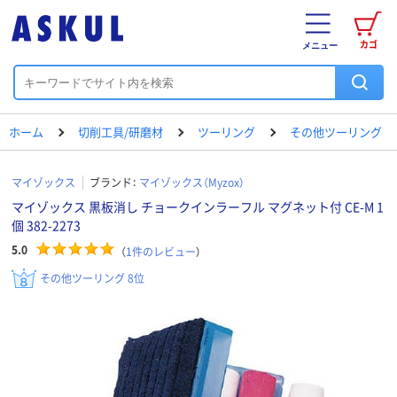
カゴ
メニュー
ホーム
切削工具/研磨材
ツーリング
その他ツーリング
マイゾックス
ブランド：
マイゾックス（Myzox）
マイゾックス 黒板消し チョークインラーフル マグネット付 CE-M 1
個 382-2273
5.0
（
1
件のレビュー
）
その他ツーリング 8位