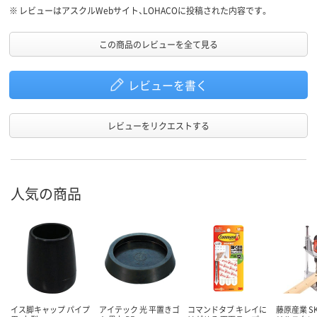
※
レビューはアスクルWebサイト、LOHACOに投稿された内容です。
この商品のレビューを全て見る
レビューを書く
レビューをリクエストする
人気の商品
イス脚キャップ パイプ
アイテック 光 平置きゴ
コマンドタブ キレイに
藤原産業 SK