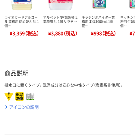
ライオガードアルコー
アルペットNV 詰め替え
キッチン泡ハイター業
キッチン
ル 業務用 詰め替え 5L 1
業務用 5L 1個 サラヤ…
務用 本体1000mL 1個
務用 付替用
個…
花…
個 …
¥3,359（税込）
¥3,880（税込）
¥998（税込）
¥
商品説明
排水口に置くタイプ。洗浄成分は安心な中性タイプ（塩素系非使用）。
アイコンの説明