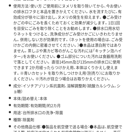
使用方法：使い方 ご使用前にヌメリを取り除いてから、今お使い
の排水口フタと本品を置きかえてください。水を流すたびに、有
効成分が徐々に溶け出し、ヌメリの発生を抑えます。●ごみ受け
かごの中にごみを長くためておくと効果が減少します。1日1回
を目安にごみを取り除くことをお勧めします。●排水口用水切
りネットをつけると、洗浄成分がごみ受けかごにいきわたりませ
ん。併用しない方が効果的です。（ネットを使用の場合は、ごみ受
けかごの内側に密着させてください。）●本品は漂白剤ではあり
ません。茶しぶや黒カビ等のがんこな汚れには「キッチン泡ハイ
ター」をお使いください。●ゴム部分についた汚れは食器用洗剤
で落としてください。 直径145mm及び135mmの排水口に使用
できます 2か月経ったらつけかえ用、本体はくりかえし使えま
す。※青いカセット を取り外しつけかえ用（別売り）にお取りか
えください。※汚れが目立つ場合はお取りかえください。
成分：イソチアゾリン系抗菌剤、溶解調整剤（硫酸カルシウム、シ
ョ糖）
本体/詰め替え：本体
有効期間：有効期間/約2カ月
用途：台所排水口の洗浄・除菌
種類：除菌剤
その他商品仕様：●製品を航空便で送る場合：●本品は、航空便で