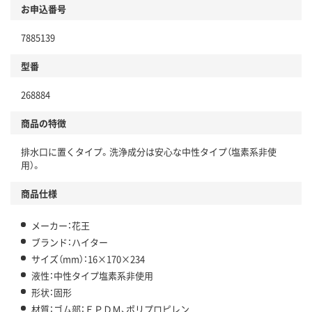
お申込番号
7885139
型番
268884
商品の特徴
排水口に置くタイプ。洗浄成分は安心な中性タイプ（塩素系非使
用）。
商品仕様
メーカー：花王
ブランド：ハイター
サイズ（mm）：16×170×234
液性：中性タイプ塩素系非使用
形状：固形
材質：ゴム部：ＥＰＤＭ、ポリプロピレン