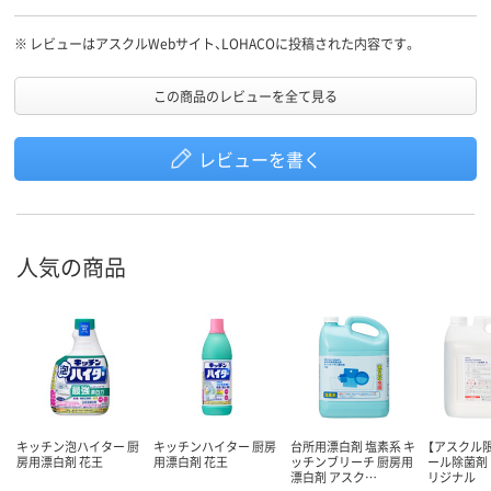
※
レビューはアスクルWebサイト、LOHACOに投稿された内容です。
この商品のレビューを全て見る
レビューを書く
人気の商品
キッチン泡ハイター 厨
キッチンハイター 厨房
台所用漂白剤 塩素系 キ
【アスクル
房用漂白剤 花王
用漂白剤 花王
ッチンブリーチ 厨房用
ール除菌剤 
漂白剤 アスク…
リジナル