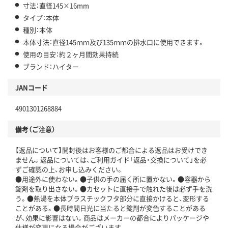
寸法：直径145×16mm
タイプ：本体
種別：本体
本体寸法：直径145ｍｍ及び135ｍｍの排水口に使用できます。
使用の目安：約２ヶ月間効果持続
ブランド：ハイター
JANコード
4901301268884
備考（ご注意）
【返品について】開封後はお客様のご都合による返品はお受けでき
ません。返品については、ご利用ガイド「返品・交換について」を必
ずご確認の上、お申し込みください。
●用途外に使わない。●子供の手の届く所に置かない。●容器から
錠剤を取り出さない。●カセットに直接手で触れた後は必ず手を洗
う。●熱湯を本体プラスチックフタ部分に直接かけると、変形する
ことがある。●長時間日光に当たると錠剤が変色することがある
が、効果に影響はない。商品はメーカーの都合によりパッケージや
仕様が変更になる場合がございます。