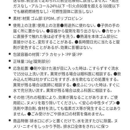
送る際、航空法で定められた航空危険物に該当しません。 ・高圧
ガスなし ・アルコール24％以下 ・引火点60度を超える（60度以下
でも継続燃焼性なし） ・可燃性固体に該当しない
素材：材質 ゴム部：EPDM、ポリプロピレン
使用上の注意：使用上の注意●用途外に使わない。●子供の手の
届く所に置かない。●容器から錠剤を取り出さない。●カセット
に直接手で触れた後は必ず手を洗う。●熱湯を本体ゴム部分に
直接かけると、変形することがある。●長時間日光に当たると錠
剤が変色することがあるが、効果に影響はない。
包装容器の材質：プラ カセット：PP 袋：PP
正味量：16g（錠剤部分）
応急処置：●剤や溶けた液が目に入った時は、こすらずすぐ流水
で15分以上洗い流す。異常が残る場合は眼科医に相談する。●飲
み込んだ時は吐かずに口をすすぎ、水を飲むなどの処置をする。
異常が残る場合は医師に相談する。●皮ふについた時は、すぐに
水で充分洗い流す。異常が残る場合は皮ふ科医に相談する。
その他：汚れの程度により、効果が異なることがあります。ご使
用前に、ヌメリを取り除いてください。＜安心の中性タイプ＞●
洗剤や漂白剤、食材を流しても塩素ガス等が発生することはあり
ません。●ごみ受けかごや排水口の材質を傷めません。
商品特徴：排水口にポンと置くだけで、水を流すたびに除菌。ヌ
メリ・ニオイをしっかり予防。排水口全体をきれいに保つ