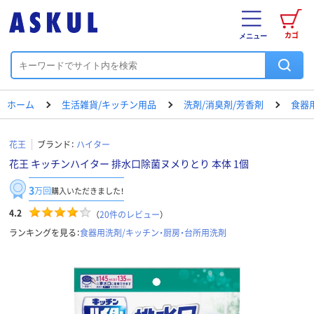
カゴ
メニュー
ホーム
生活雑貨/キッチン用品
洗剤/消臭剤/芳香剤
食器
花王
ブランド：
ハイター
花王 キッチンハイター 排水口除菌ヌメりとり 本体 1個
3
万回
購入いただきました！
4.2
（
20
件のレビュー
）
ランキングを見る：
食器用洗剤/キッチン・厨房・台所用洗剤