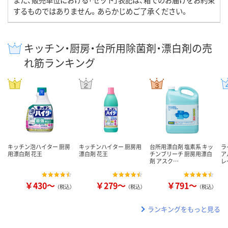
するものではありません。あらかじめご了承ください。
キッチン・厨房・台所用除菌剤・漂白剤の売
れ筋ランキング
キッチン泡ハイター 厨房
キッチンハイター 厨房用
台所用漂白剤 塩素系 キッ
ラ
用漂白剤 花王
漂白剤 花王
チンブリーチ 厨房用漂白
ア
剤 アスク…
レ
￥430～
￥279～
￥791～
（税込）
（税込）
（税込）
ランキングをもっと見る