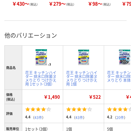
￥430～
￥279～
￥98～
￥7
（税込）
（税込）
（税込）
他のバリエーション
商品名
花王 キッチンハイ
花王 キッチンハイ
花王 キッチ
ター 排水口除菌ヌ
ター 排水口除菌ヌ
ター 排水口
メりとり つけかえ
メりとり つけかえ
メりとり 本体
用 1セット（3個）
用 1個
価格
￥1,490
￥522
￥4
(税込)
評価
4.4
4.4
4.2
（
43件
）
（
43件
）
（
20件
）
1セット（3個）
1個
5個
販売単位