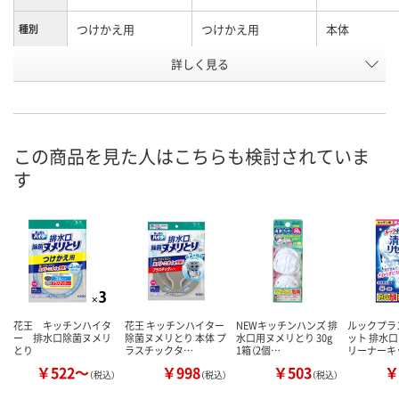
つけかえ用
つけかえ用
本体
種別
お申込番
詳しく見る
8287823
7884866
HE76602
号
4点
あり
2点
在庫
8月10日（月）
8月10日（月）
8月10日（月）
お届け日
この商品を見た人はこちらも検討されていま
す
数量
数量
数量
カゴへ
カゴへ
カ
花王 キッチンハイタ
花王 キッチンハイター
NEWキッチンハンズ 排
ルックプラ
ー 排水口除菌ヌメリ
除菌ヌメリとり 本体 プ
水口用ヌメリとり 30g
ット 排水
とり
ラスチックタ…
1箱（2個…
リーナーキ
￥522～
￥998
￥503
￥
（税込）
（税込）
（税込）