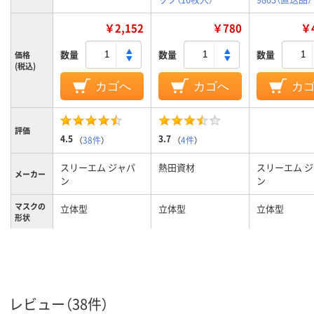
￥2,152
￥780
￥4
数量
数量
数量
価格
(税込)
カゴへ
カゴへ
カ
評価
4.5
3.7
（
38件
）
（
4件
）
スリーエム ジャパ
熱田資材
スリーエム 
メーカー
ン
ン
マスクの
立体型
立体型
立体型
形状
国家検定
DS2
区分
オーバーヘッド
耳かけ
紐タイプ
レビュー（38件）