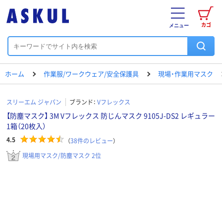
カゴ
メニュー
ホーム
作業服/ワークウェア/安全保護具
現場・作業用マスク
スリーエム ジャパン
ブランド：
Vフレックス
【防塵マスク】 3M Vフレックス 防じんマスク 9105J-DS2 レギュラー
1箱（20枚入）
4.5
（
38
件のレビュー
）
現場用マスク/防塵マスク 2位