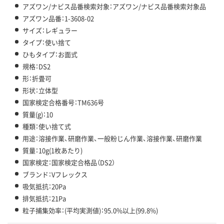
アズワン/ナビス品番検索対象：アズワン/ナビス品番検索対象品
アズワン品番：1-3608-02
サイズ：レギュラー
タイプ：使い捨て
ひもタイプ：お面式
規格：DS2
形：折畳可
形状：立体型
国家検定合格番号：TM636号
質量(g)：10
種類：使い捨て式
用途：溶接作業、研磨作業、一般粉じん作業、溶接作業、研磨作業
質量：10g(1枚あたり)
国家検定：国家検定合格品（DS2）
ブランド：Vフレックス
吸気抵抗：20Pa
排気抵抗：21Pa
粒子捕集効率：(平均実測値)：95.0%以上(99.8%)