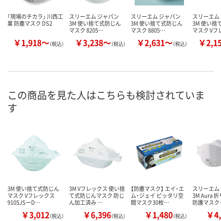
「現場のチカラ」 川西工
スリーエム ジャパン
スリーエム ジャパン
スリーエム
業 防塵マスク DS2
3M 使い捨て式防じん
3M 使い捨て式防じん
3M 使い捨
マスク 8205…
マスク 8805…
マスク Vフ
￥1,918～
￥3,238～
￥2,631～
￥2,1
（税込）
（税込）
（税込）
この商品を見た人はこちらも検討されていま
す
3M 使い捨て式防じん
3M Vフレックス 使い捨
【防塵マスク】 エイ・エ
スリーエム
マスク Vフレックス
て式防じんマスク 防じ
ム・ジェイ ピッタリ空
3M Aura
9105JSーD…
ん加工済み …
間マスク30枚…
防護マスク
￥3,012
￥6,396
￥1,480
￥4,
（税込）
（税込）
（税込）