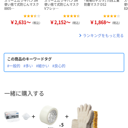
スリーエム ジャパン 3M
スリーエム ジャパン 3M
「現場のチカラ」 川西工業
ス
使い捨て式防じんマスク
使い捨て式防じんマスク
防塵マスク DS2
使
8805…
Vフレッ…
8
￥2,631～
￥2,152～
￥1,868～
（税込）
（税込）
（税込）
ランキングをもっと見る
この商品のキーワードタグ
#一般的
#多い
#細かい
#良心的
一緒に購入する