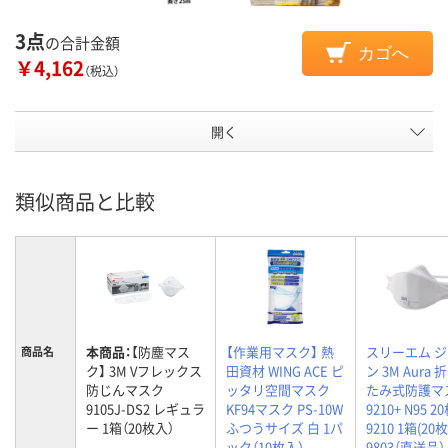
3点
の合計金額
カゴへ
￥4,162
（税込）
開く
類似商品と比較
本商品：
【防塵マス
【作業用マスク】 熱
スリーエム 
商品名
ク】 3M Vフレックス
田資材 WING ACE ピ
ン 3M Aura
防じんマスク
ッタリ空間マスク
たみ式防護マ
9105J-DS2 レギュラ
KF94マスク PS-10W
9210+ N95 2
ー 1箱（20枚入）
ふつうサイズ 白 1パ
9210 1箱(20枚)
ック（10枚入）
9803（直送品）