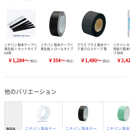
ニチバン 製本テープ＜
ニチバン 製本テープ＜
プラス プラス 製本テー
ニチバン 
再生紙＞ カットタイプ
再生紙＞ ロールタイプ
プ 紙クロステープ 黒
背貼り製本
A4用
プ BKR
￥1,284～
￥354～
￥1,480～
￥2,4
（税込）
（税込）
（税込）
他のバリエーション
ニチバン 製本テー
ニチバン 製本テー
ニチバン 製
商品名