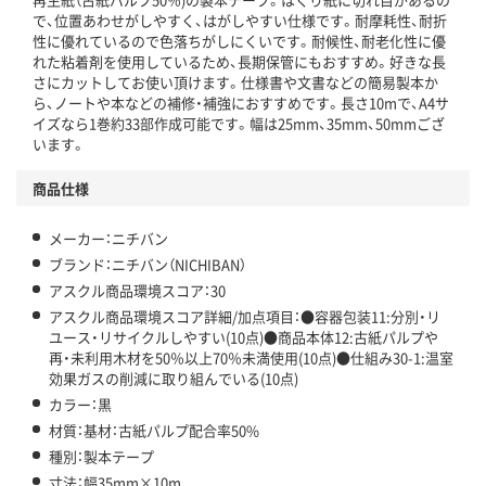
この商品の環境配慮ポイントです。下記商品詳細「
で、位置あわせがしやすく、はがしやすい仕様です。耐摩耗性、耐折
アスクル商品環境スコア詳細／加点項目
」で確認できます。
性に優れているので色落ちがしにくいです。耐候性、耐老化性に優
れた粘着剤を使用しているため、長期保管にもおすすめ。好きな長
さにカットしてお使い頂けます。仕様書や文書などの簡易製本か
ら、ノートや本などの補修・補強におすすめです。長さ10mで、A4サ
イズなら1巻約33部作成可能です。幅は25mm、35mm、50mmござ
います。
商品仕様
メーカー：ニチバン
ブランド：ニチバン（NICHIBAN）
アスクル商品環境スコア：30
アスクル商品環境スコア詳細/加点項目：●容器包装11:分別・リ
ユース・リサイクルしやすい(10点)●商品本体12:古紙パルプや
再・未利用木材を50％以上70％未満使用(10点)●仕組み30-1:温室
効果ガスの削減に取り組んでいる(10点)
カラー：黒
材質：基材：古紙パルプ配合率50%
種別：製本テープ
寸法：幅35mm×10m