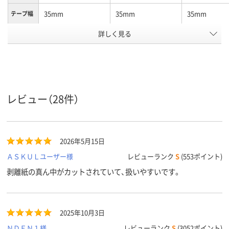
35mm
35mm
35mm
テープ幅
詳しく見る
ブラック系
ブラック系
ブラック系
カラーグ
ループ
一般用
一般用
一般用
用途
アスクル
商品環境
30
レビュー（28件）
スコア
2026年5月15日
ＡＳＫＵＬユーザー様
レビューランク
S
(553ポイント)
剥離紙の真ん中がカットされていて、扱いやすいです。
2025年10月3日
ＮＤＥＮ１様
レビューランク
S
(3052ポイント)