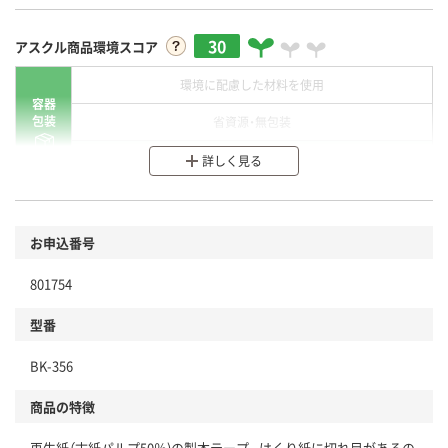
30
アスクル商品環境スコア
環境に配慮した材料を使用
容器
包装
省資源・無包装
分別・リサイクルしやすい設計
詳しく見る
環境に配慮した材料を使用
商品
お申込番号
本体
省資源・省エネ・節水
801754
分別・リサイクルしやすい設計
型番
独自の回収スキームがある
BK-356
仕組
アスクルで資源循環している
商品の特徴
温室効果ガスなどの削減
再生紙（古紙パルプ50％)の製本テープ。はくり紙に切れ目があるの