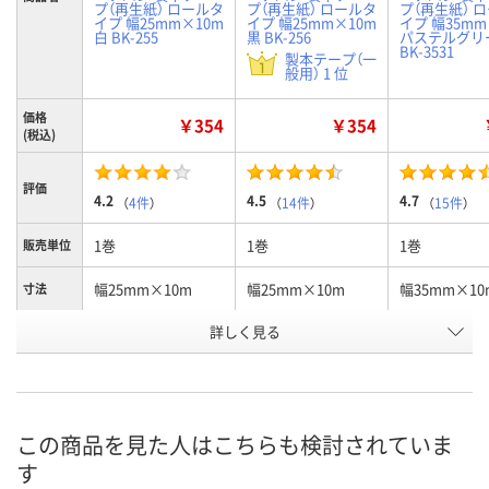
プ（再生紙） ロールタ
プ（再生紙） ロールタ
プ（再生紙） 
イプ 幅25mm×10m
イプ 幅25mm×10m
イプ 幅35mm
白 BK-255
黒 BK-256
パステルグリ
BK-3531
製本テープ（一
般用） 1 位
価格
￥354
￥354
(税込)
評価
4.2
4.5
4.7
（
4件
）
（
14件
）
（
15件
）
1巻
1巻
1巻
販売単位
幅25mm×10m
幅25mm×10m
幅35mm×10
寸法
詳しく見る
白
黒
パステルグリ
カラー
お申込番
8252499
8237509
801807
号
あり
あり
4点
在庫
この商品を見た人はこちらも検討されていま
す
8月10日（月）
8月10日（月）
8月10日（月）
お届け日