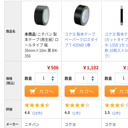
商品名
本商品：
ニチバン 製
コクヨ 製本テープ
コクヨ 製本
本テープ（再生紙） ロ
ペーパークロスタイ
(カットタイプ)
ールタイプ 幅
プ T-435ND 1巻
ホ-135D 1セ
35mm×10m 黒 BK-
枚:10枚入×
356
ク)
￥506
￥1,102
￥1
数量
数量
数量
価格
(税込)
カゴへ
カゴへ
カ
評価
4.6
4.0
3.5
（
28件
）
（
1件
）
（
2件
）
ニチバン
コクヨ
コクヨ
メーカー