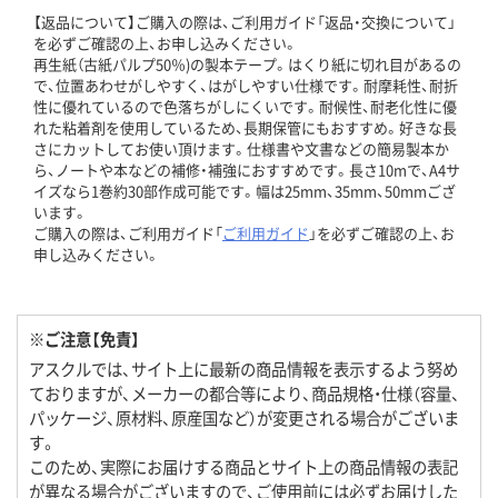
【返品について】ご購入の際は、ご利用ガイド「返品・交換について」
を必ずご確認の上、お申し込みください。
再生紙（古紙パルプ50％)の製本テープ。はくり紙に切れ目があるの
で、位置あわせがしやすく、はがしやすい仕様です。耐摩耗性、耐折
性に優れているので色落ちがしにくいです。耐候性、耐老化性に優
れた粘着剤を使用しているため、長期保管にもおすすめ。好きな長
さにカットしてお使い頂けます。仕様書や文書などの簡易製本か
ら、ノートや本などの補修・補強におすすめです。長さ10mで、A4サ
イズなら1巻約30部作成可能です。幅は25mm、35mm、50mmござ
います。
ご購入の際は、ご利用ガイド「
ご利用ガイド
」を必ずご確認の上、お
申し込みください。
※ご注意【免責】
アスクルでは、サイト上に最新の商品情報を表示するよう努め
ておりますが、メーカーの都合等により、商品規格・仕様（容量、
パッケージ、原材料、原産国など）が変更される場合がございま
す。
このため、実際にお届けする商品とサイト上の商品情報の表記
が異なる場合がございますので、ご使用前には必ずお届けした