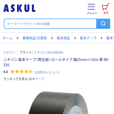
カゴ
メニュー
ホーム
事務用品/文房具
製本用品
製本テープ
製本
ニチバン
ブランド：
ニチバン（NICHIBAN）
ニチバン 製本テープ（再生紙） ロールタイプ 幅35mm×10m 黒 BK-
356
4.6
（
28
件のレビュー
）
ランキングを見る：
製本テープ