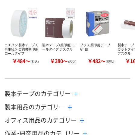
数量
数量
数量
カゴへ
カゴへ
カ
ニチバン 製本テープ＜
製本テープ（契印用） ロ
プラス 契印用テープ
製本テープ
再生紙＞ 契約書割印用
ールタイプ アスクル
AT 白
カットタイ
ロールタイプ
アスクル
￥484～
￥380～
￥482～
￥1
（税込）
（税込）
（税込）
製本テープのカテゴリー
製本用品のカテゴリー
オフィス用品のカテゴリー
作業・研究用品のカテゴリー