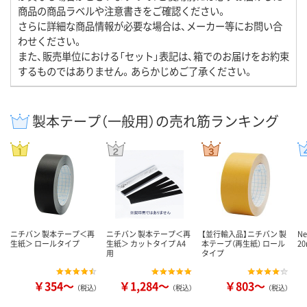
商品の商品ラベルや注意書きをご確認ください。
さらに詳細な商品情報が必要な場合は、メーカー等にお問い合
わせください。
また、販売単位における「セット」表記は、箱でのお届けをお約束
するものではありません。あらかじめご了承ください。
製本テープ（一般用）の売れ筋ランキング
ニチバン 製本テープ＜再
ニチバン 製本テープ＜再
【並行輸入品】ニチバン 製
N
生紙＞ ロールタイプ
生紙＞ カットタイプ A4
本テープ（再生紙） ロール
2
用
タイプ
￥354～
￥1,284～
￥803～
（税込）
（税込）
（税込）