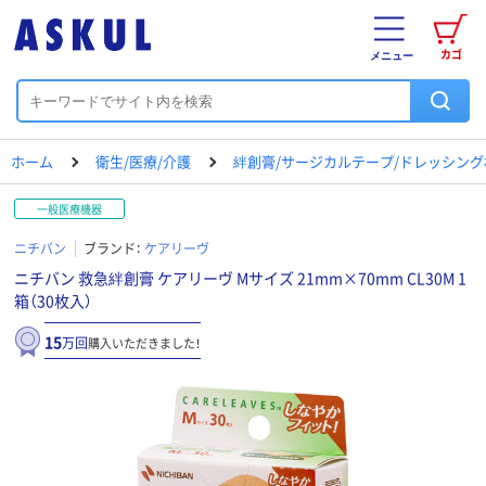
カゴ
メニュー
ホーム
衛生/医療/介護
絆創膏/サージカルテープ/ドレッシング
一般医療機器
ニチバン
ブランド：
ケアリーヴ
ニチバン 救急絆創膏 ケアリーヴ Mサイズ 21mm×70mm CL30M 1
箱（30枚入）
15
万回
購入いただきました！