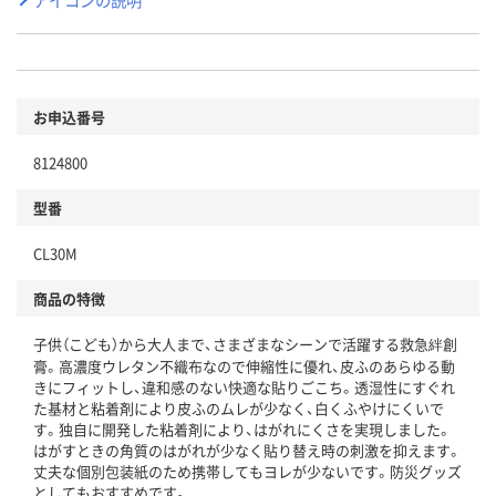
お申込番号
8124800
型番
CL30M
商品の特徴
子供（こども）から大人まで、さまざまなシーンで活躍する救急絆創
膏。高濃度ウレタン不織布なので伸縮性に優れ、皮ふのあらゆる動
きにフィットし、違和感のない快適な貼りごこち。透湿性にすぐれ
た基材と粘着剤により皮ふのムレが少なく、白くふやけにくいで
す。独自に開発した粘着剤により、はがれにくさを実現しました。
はがすときの角質のはがれが少なく貼り替え時の刺激を抑えます。
丈夫な個別包装紙のため携帯してもヨレが少ないです。防災グッズ
としてもおすすめです。