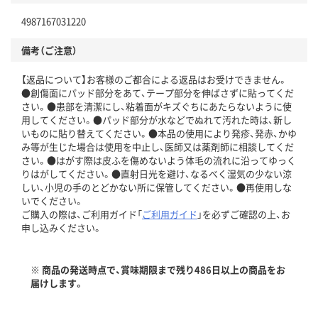
4987167031220
備考（ご注意）
【返品について】お客様のご都合による返品はお受けできません。
●創傷面にパッド部分をあて、テープ部分を伸ばさずに貼ってくだ
さい。●患部を清潔にし、粘着面がキズぐちにあたらないように使
用してください。●パッド部分が水などでぬれて汚れた時は、新し
いものに貼り替えてください。●本品の使用により発疹、発赤、かゆ
み等が生じた場合は使用を中止し、医師又は薬剤師に相談してくだ
さい。●はがす際は皮ふを傷めないよう体毛の流れに沿ってゆっく
りはがしてください。●直射日光を避け、なるべく湿気の少ない涼
しい、小児の手のとどかない所に保管してください。●再使用しな
いでください。
ご購入の際は、ご利用ガイド「
ご利用ガイド
」を必ずご確認の上、お
申し込みください。
※ 商品の発送時点で、賞味期限まで残り486日以上の商品をお
届けします。