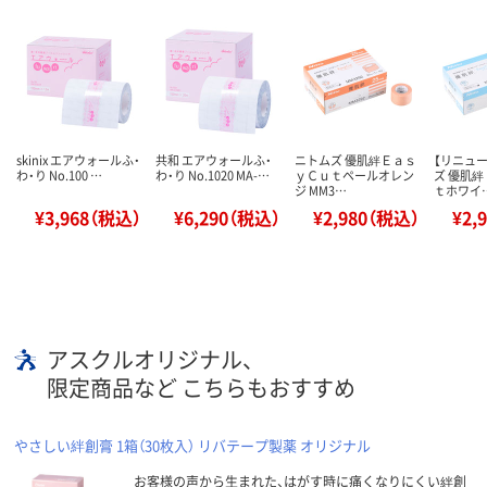
skinix エアウォールふ・
共和 エアウォールふ・
ニトムズ 優肌絆Ｅａｓ
【リニュ
わ・り No.100 …
わ・り No.1020 MA-…
ｙＣｕｔペールオレン
ズ 優肌
ジ MM3…
ｔホワイ
¥3,968（税込）
¥6,290（税込）
¥2,980（税込）
¥2,
アスクルオリジナル、
限定商品など こちらもおすすめ
やさしい絆創膏 1箱（30枚入） リバテープ製薬 オリジナル
お客様の声から生まれた、はがす時に痛くなりにくい絆創