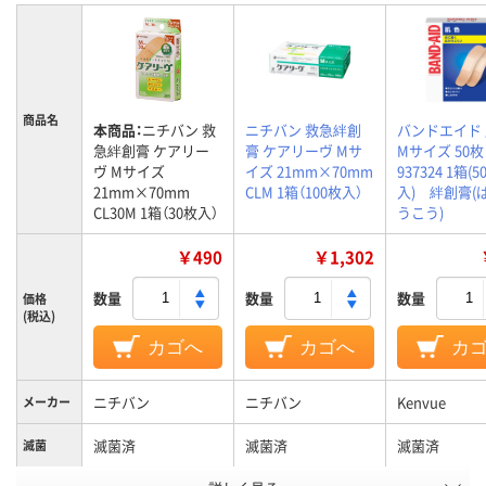
商品名
本商品：
ニチバン 救
ニチバン 救急絆創
バンドエイド
急絆創膏 ケアリー
膏 ケアリーヴ Mサ
Mサイズ 50枚
ヴ Mサイズ
イズ 21mm×70mm
937324 1箱(5
21mm×70mm
CLM 1箱（100枚入）
入) 絆創膏(
CL30M 1箱（30枚入）
うこう)
￥490
￥1,302
数量
数量
数量
価格
(税込)
カゴへ
カゴへ
カ
ニチバン
ニチバン
Kenvue
メーカー
滅菌済
滅菌済
滅菌済
滅菌