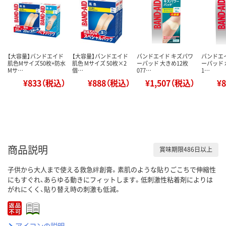
【大容量】バンドエイド
【大容量】バンドエイド
バンドエイド キズパワ
バンドエ
肌色Mサイズ50枚+防水
肌色 Mサイズ 50枚×2
ーパッド 大きめ12枚
ーパッド 
Mサ…
個…
077…
1…
¥833（税込）
¥888（税込）
¥1,507（税込）
¥
商品説明
賞味期限486日以上
子供から大人まで使える救急絆創膏。素肌のような貼りごこちで伸縮性
にもすぐれ、あらゆる動きにフィットします。低刺激性粘着剤によりは
がれにくく、貼り替え時の刺激も低減。
アイコンの説明