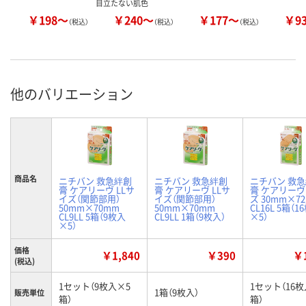
目立たない肌色
￥198～
￥240～
￥177～
￥9
（税込）
（税込）
（税込）
他のバリエーション
商品名
ニチバン 救急絆創
ニチバン 救急絆創
ニチバン 救
膏 ケアリーヴ LLサ
膏 ケアリーヴ LLサ
膏 ケアリーヴ
イズ（関節部用）
イズ（関節部用）
ズ 30mm×7
50mm×70mm
50mm×70mm
CL16L 5箱（1
CL9LL 5箱（9枚入
CL9LL 1箱（9枚入）
×5）
×5）
価格
￥1,840
￥390
￥1
(税込)
1セット（9枚入×5
1セット（16枚
1箱（9枚入）
販売単位
箱）
箱）