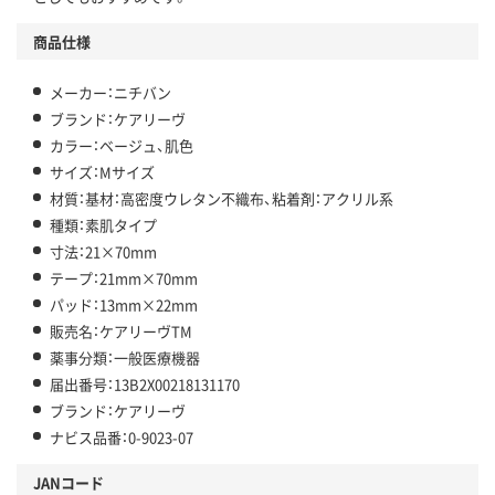
商品仕様
メーカー：ニチバン
ブランド：ケアリーヴ
カラー：ベージュ、肌色
サイズ：Mサイズ
材質：基材：高密度ウレタン不織布、粘着剤：アクリル系
種類：素肌タイプ
寸法：21×70mm
テープ：21mm×70mm
パッド：13mm×22mm
販売名：ケアリーヴTM
薬事分類：一般医療機器
届出番号：13B2X00218131170
ブランド：ケアリーヴ
ナビス品番：0-9023-07
JANコード