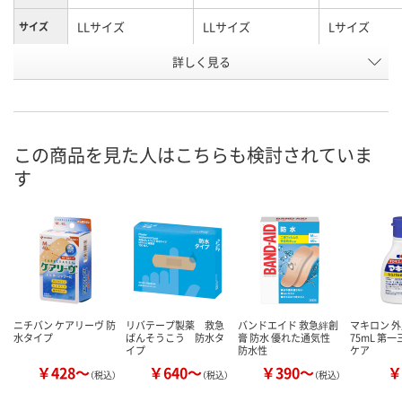
LLサイズ
LLサイズ
Lサイズ
サイズ
お申込番
詳しく見る
P673017
8124855
P673016
号
あり
あり
あり
在庫
8月12日（水）
8月12日（水）
8月12日（水）
お届け日
この商品を見た人はこちらも検討されていま
す
数量
数量
数量
カゴへ
カゴへ
カ
ニチバン ケアリーヴ 防
リバテープ製薬 救急
バンドエイド 救急絆創
マキロン 
水タイプ
ばんそうこう 防水タ
膏 防水 優れた通気性
75mL 第
イプ
防水性
ケア
￥428～
￥640～
￥390～
￥
（税込）
（税込）
（税込）