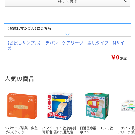
詳しく見る
Mサイズ
Mサイズ
Mサイズ
サイズ
アスクル
商品環境
スコア
【お試しサンプル】はこちら
【お試しサンプル】ニチバン ケアリーヴ 素肌タイプ Mサイ
ズ
￥0
（税込）
人気の商品
リバテープ製薬 救急
バンドエイド 救急絆創
日進医療器 エルモ救
ニチバン 救
ばんそうこう
膏 肌色 優れた通気性
急バン
アリーヴ 