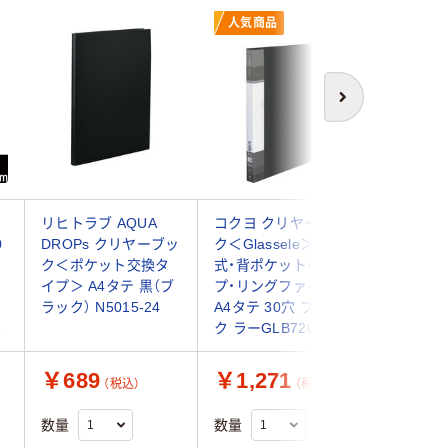
人気商品
次へ
リヒトラブ AQUA
コクヨ クリヤーブッ
キングジ
0
DROPs クリヤーブッ
ク＜Glassele＞（替紙
インダー 
ク＜ポケット交換タ
式・背ポケットタイ
30穴 背
イプ＞ A4タテ 黒（ブ
プ・リングファイル）
668BF
ラック） N5015-24
A4タテ 30穴 ブラッ
ル
ク ラーGLB720D 1個
￥689
￥1,271
￥919
（税込）
（税込）
数量
数量
数量