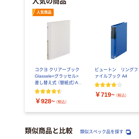
人気の商品
人気商品
コクヨ クリアーブック
ビュートン リングフ
Glassele<グラッセル>
ァイルブック A4
差し替え式 （替紙式）A4
タテ 30穴 半透明表紙
￥719~
台紙なし
（税込）
￥928~
（税込）
類似商品と比較
類似スペック品を探す