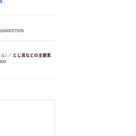
可
660027835
ル）
／
とじ具などの主要素
300