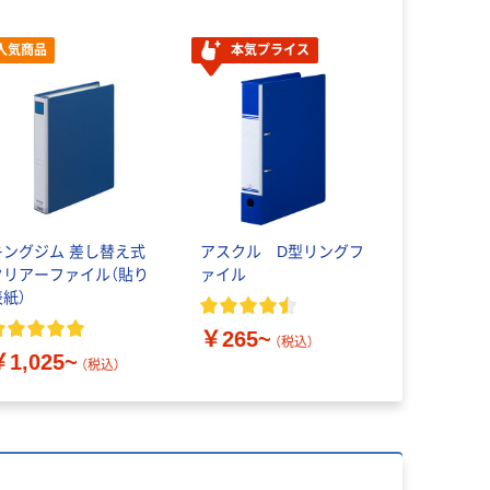
人気商品
本気プライス
キングジム 差し替え式
アスクル D型リングフ
クリアーファイル（貼り
ァイル
表紙）
￥265~
（税込）
￥1,025~
（税込）