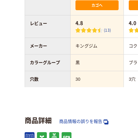
カゴへ
4.8
4.0
レビュー
(13)
メーカー
キングジム
コク
カラーグループ
黒
ブラ
穴数
30
3穴
サイズ
A4タテ
A4
向き
タテ
タテ
商品詳細
商品情報の誤りを報告
アスクル商品環境
スコア