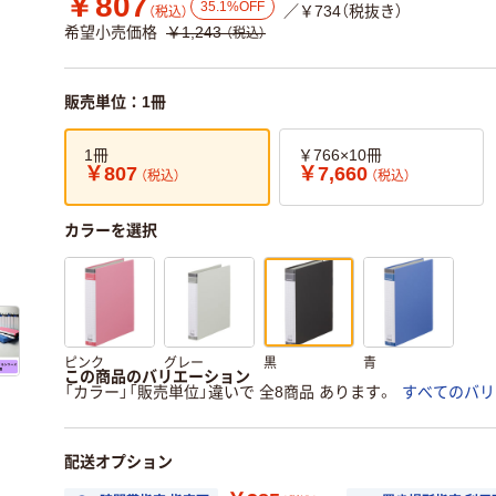
￥807
35.1%OFF
／￥734（税抜き）
（税込）
希望小売価格
￥1,243
（税込）
販売単位：1冊
1冊
￥766×10冊
￥807
￥7,660
（税込）
（税込）
カラーを選択
ピンク
グレー
黒
青
この商品のバリエーション
「カラー」「販売単位」違いで 全8商品 あります。
すべてのバリ
配送オプション