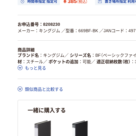
￥385
時間帯指定 指定可
置き場所指定 利用
（税込）
お申込番号：8208230
メーカー：キングジム
／型番：669BF-BK
／JANコード：4971
商品詳細
ブランド名
キングジム
／
シリーズ名
BF（ベーシックファイ
材
スチール
／
ポケットの追加
可能
／
適正収納枚数（枚）
もっと見る
類似商品と比較する
一緒に購入する