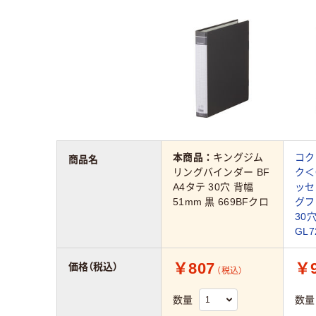
本商品：
キングジム
コク
商品名
リングバインダー BF
ク＜G
A4タテ 30穴 背幅
ッセ
51mm 黒 669BFクロ
グフ
30
GL7
￥807
￥9
価格（税込）
（税込）
数量
数量