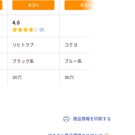
カゴへ
カゴへ
4.0
4.6
(3)
リヒトラブ
コクヨ
キングジ
ブラック系
ブルー系
黒
30穴
30穴
30
A4タテ
A4タテ
A4タテ
タテ
タテ
タテ
商品情報を印刷する