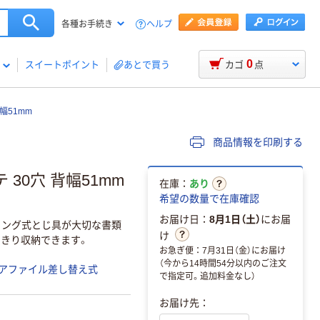
ヘルプ
各種お手続き
0
スイートポイント
あとで買う
カゴ
点
幅51mm
商品情報を印刷する
 30穴 背幅51mm
在庫：
あり
希望の数量で在庫確認
お届け日：
8月1日（土）
にお届
リング式とじ具が大切な書類
け
っきり収納できます。
お急ぎ便：7月31日（金）にお届け
（今から14時間54分以内のご注文
アファイル差し替え式
で指定可。追加料金なし）
お届け先：