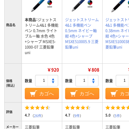
本商品：
ジェットス
ジェットストリーム
ジェットスト
トリーム4&1 多機能
4&1 多機能ペン
4&1 多機能ペ
商品名
ペン 0.7mm ライト
0.5mm ネイビー軸
0.38mm ネ
ブルー軸 水色 4色
紺 4色+シャープ
紺 4色+シャ
+シャープ MSXE5-
MSXE510005.9 三菱
MSXE5100038
1000-07 三菱鉛筆
鉛筆uni
菱鉛筆uni
uni
￥920
￥808
数量
数量
数量
価格
(税込)
カゴへ
カゴへ
カ
評価
4.7
4.7
5.0
（
26件
）
（
9件
）
（
5件
）
三菱鉛筆
三菱鉛筆
三菱鉛筆
メーカー