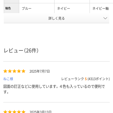
ブルー
ネイビー
ネイビー軸
軸色
詳しく見る
0.7mm
0.5mm
0.38mm
ボール径
ジェットストリーム
ジェットストリーム
油性インク
インク種
類
インク
インク
黒・赤・青・緑
4色＋シャーペン
黒・赤・青・緑
インク色
レビュー（26件）
13.7mm
13.7mm
軸径
カラーグ
ブルー系
ネイビー系
ネイビー系
ループ
2025年7月7日
アスクル
ねこ様
レビューランク
S
(4313ポイント)
商品環境
スコア
図面の訂正などに使用しています。４色も入っているので便利で
す。
2025年3月13日