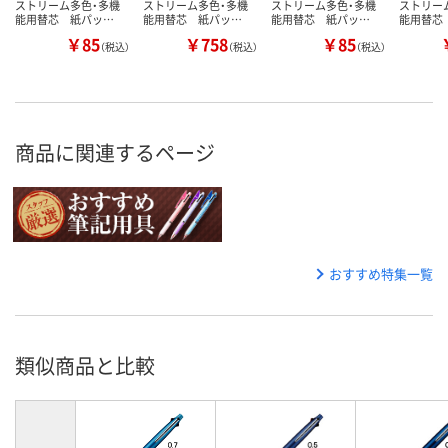
ストリーム多色・多機
ストリーム多色・多機
ストリーム多色・多機
ストリー
能用替芯 紙パッ…
能用替芯 紙パッ…
能用替芯 紙パッ…
能用替芯
￥85
￥758
￥85
（税込）
（税込）
（税込）
商品に関連するページ
おすすめ特集一覧
類似商品と比較