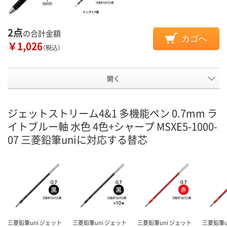
2点
の合計金額
カゴへ
￥1,026
（税込）
開く
ジェットストリーム4&1 多機能ペン 0.7mm ラ
イトブルー軸 水色 4色+シャープ MSXE5-1000-
07 三菱鉛筆uniに対応する替芯
三菱鉛筆uni ジェット
三菱鉛筆uni ジェット
三菱鉛筆uni ジェット
三菱鉛筆u