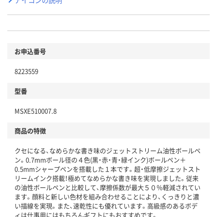
お申込番号
8223559
型番
MSXE510007.8
商品の特徴
クセになる、なめらかな書き味のジェットストリーム油性ボールペ
ン。0.7mmボール径の４色(黒・赤・青・緑インク)ボールペン＋
0.5mmシャープペンを搭載した１本です。超・低摩擦ジェットスト
リームインク搭載！極めてなめらかな書き味を実現しました。従来
の油性ボールペンと比較して、摩擦係数が最大５０％軽減されてい
ます。顔料と新しい色材を組み合わせることにより、くっきりと濃
い描線を実現。また、速乾性にも優れています。高級感のあるボデ
ィは仕事用にはもちろんギフトにもおすすめです。