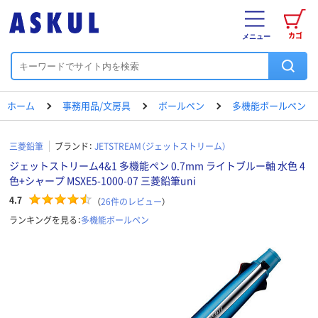
カゴ
メニュー
ホーム
事務用品/文房具
ボールペン
多機能ボールペン
三菱鉛筆
ブランド：
JETSTREAM（ジェットストリーム）
ジェットストリーム4&1 多機能ペン 0.7mm ライトブルー軸 水色 4
色+シャープ MSXE5-1000-07 三菱鉛筆uni
4.7
（
26
件のレビュー
）
ランキングを見る：
多機能ボールペン