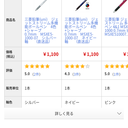
三菱鉛筆(uni) ジェ
三菱鉛筆(uni) ジェ
三菱鉛筆 ジ
商品名
ットストリーム多機
ットストリーム多機
ストリーム 
能ボールペン 4色
能ボールペン 4色
ペン 4&1 MSX
+シャープ
+シャープ
1000 0.7m
0.7mm MSXE5-
0.7mm MSXE5-
MSXE510007.
1000-07 シルバー
1000-07 ネイビー
軸 （直送品）
軸 （直送品）
価格
￥1,100
￥1,100
￥1
(税込)
評価
5.0
4.3
5.0
（
2件
）
（
3件
）
（
1件
）
1本
1本
1本
販売単位
シルバー
ネイビー
ピンク
軸色
お申込番
詳しく見る
9406025
9406034
U457825
号
直送品
あり
あり
在庫