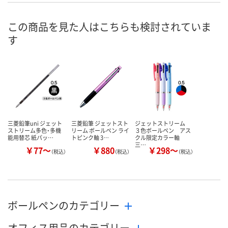
8月25日（火）まで
8月8日（土）
お届け日
この商品を見た人はこちらも検討されていま
す
数量
数量
お取り扱い終了しま
した
カゴへ
カ
三菱鉛筆uni ジェット
三菱鉛筆 ジェットスト
ジェットストリーム
ストリーム多色・多機
リーム ボールペン ライ
３色ボールペン アス
能用替芯 紙パッ…
トピンク軸 3…
クル限定カラー軸
三…
￥77～
￥880
￥298～
（税込）
（税込）
（税込）
ボールペンのカテゴリー
オフィス用品のカテゴリー