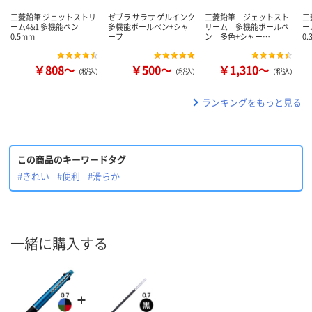
三菱鉛筆 ジェットストリ
ゼブラ サラサ ゲルインク
三菱鉛筆 ジェットスト
三
ーム4&1 多機能ペン
多機能ボールペン+シャ
リーム 多機能ボールペ
ー
0.5mm
ープ
ン 多色+シャー…
0.
￥808～
￥500～
￥1,310～
（税込）
（税込）
（税込）
ランキングをもっと見る
この商品のキーワードタグ
#きれい
#便利
#滑らか
一緒に購入する