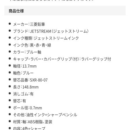
商品仕様
メーカー：三菱鉛筆
ブランド：JETSTREAM（ジェットストリーム）
インク種類：ジェットストリームインク
インク色：黒・赤・青・緑
カラー：ブルー軸
キャップ・ラバー・カバー・グリップ（付）：ラバーグリップ付
軸径：13.7mm
軸色：ブルー
替芯品番：SXR-80-07
長さ：148.8mm
消しゴム：有
替芯：有
ボール径：0.7mm
その他：油性インク+シャープペンシル
材質：軸：ABS樹脂、塗装
内容：4色+シャープ