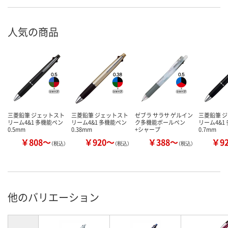
人気の商品
三菱鉛筆 ジェットスト
三菱鉛筆 ジェットスト
ゼブラ サラサ ゲルイン
三菱鉛筆 
リーム4&1 多機能ペン
リーム4&1 多機能ペン
ク多機能ボールペン
リーム4&1
0.5mm
0.38mm
+シャープ
0.7mm
￥808～
￥920～
￥388～
￥9
（税込）
（税込）
（税込）
他のバリエーション