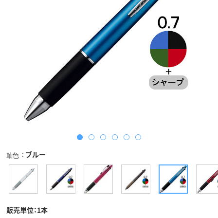
ブルー
軸色
販売単位：1本