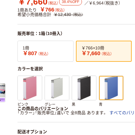
￥7,660
38.4%OFF
／￥6,964（税抜き）
（税込）
￥766
1冊あたり
（税込）
希望小売価格合計
￥12,430
（税込）
販売単位：1箱（10冊入）
1冊
￥766×10冊
￥807
￥7,660
（税込）
（税込）
カラーを選択
ピンク
グレー
黒
青
この商品のバリエーション
「カラー」「販売単位」違いで 全8商品 あります。
すべてのバリ
配送オプション