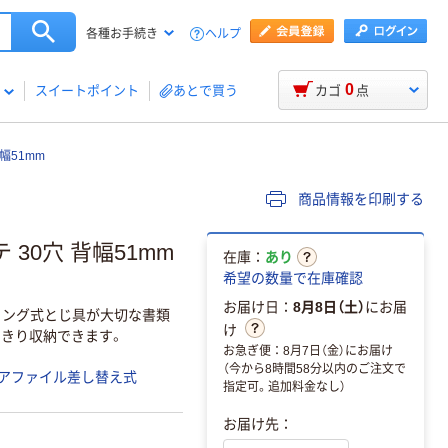
ヘルプ
各種お手続き
0
スイートポイント
あとで買う
カゴ
点
幅51mm
商品情報を印刷する
 30穴 背幅51mm
在庫：
あり
希望の数量で在庫確認
お届け日：
8月8日（土）
にお届
リング式とじ具が大切な書類
け
っきり収納できます。
お急ぎ便：8月7日（金）にお届け
（今から8時間58分以内のご注文で
アファイル差し替え式
指定可。追加料金なし）
お届け先：