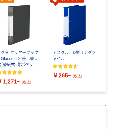
コクヨ クリヤーブック
アスクル D型リングフ
Glassele＞ 差し替え
ァイル
式（替紙式・背ポケット
イプ）A4タテ 30穴 不
￥265~
透明表紙 台紙なし
（税込）
￥1,271~
（税込）