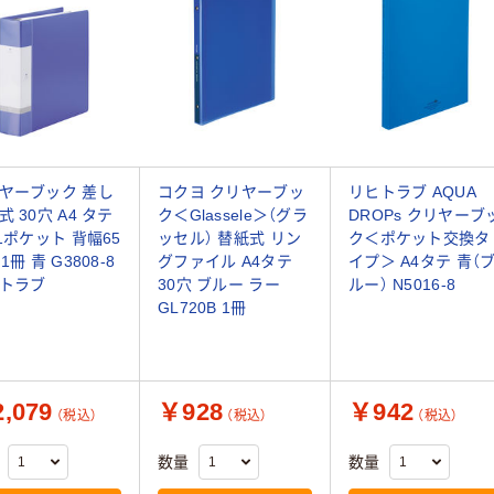
ヤーブック 差し
コクヨ クリヤーブッ
リヒトラブ AQUA
式 30穴 A4 タテ
ク＜Glassele＞（グラ
DROPs クリヤーブ
+1ポケット 背幅65
ッセル） 替紙式 リン
ク＜ポケット交換タ
1冊 青 G3808-8
グファイル A4タテ
イプ＞ A4タテ 青（
トラブ
30穴 ブルー ラー
ルー） N5016-8
GL720B 1冊
,079
￥928
￥942
（税込）
（税込）
（税込）
数量
数量