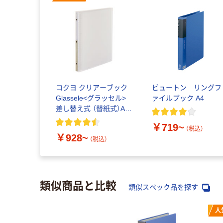
コクヨ クリアーブック
ビュートン リングフ
Glassele<グラッセル>
ァイルブック A4
差し替え式 （替紙式）A4
タテ 30穴 半透明表紙
￥719~
台紙なし
（税込）
￥928~
（税込）
類似商品と比較
類似スペック品を探す
人