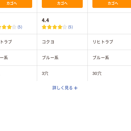
カゴへ
カゴへ
カゴへ
4.4
(5)
(5)
トラブ
コクヨ
リヒトラブ
ー系
ブルー系
ブルー系
穴
3穴
30穴
詳しく見る
タテ
A4タテ
A4タテ
タテ
タテ