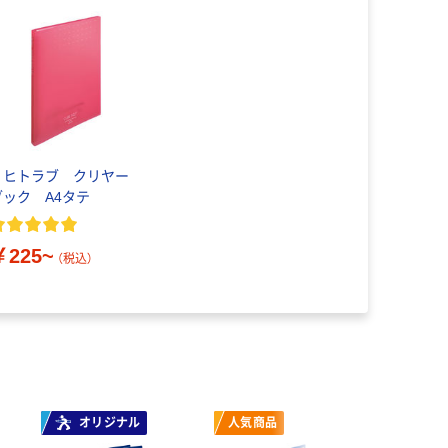
リヒトラブ クリヤー
ブック A4タテ
￥225~
（税込）
オリジナル
人気商品
人気商