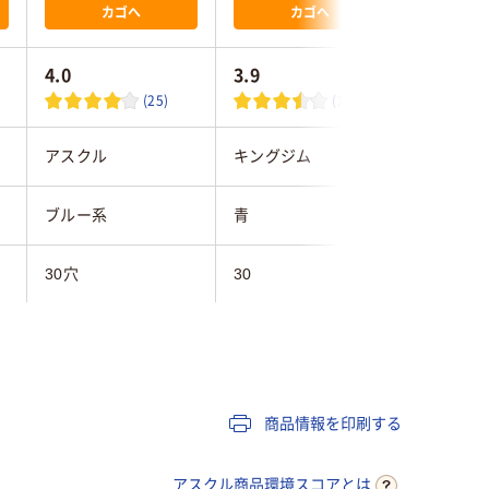
カゴへ
カゴへ
4.0
3.9
(25)
(10)
アスクル
キングジム
コクヨ
ブルー系
青
ブルー系
30穴
30
30穴
A4タテ
A4タテ
A4タテ
タテ
タテ
タテ
商品情報を印刷する
65
アスクル商品環境スコアとは