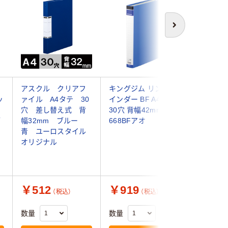
次へ
アスクル クリアフ
キングジム リングバ
コクヨ 
ッ
ァイル A4タテ 30
インダー BF A4タテ
ク＜Glas
穴 差し替え式 背
30穴 背幅42mm 青
式・背ポ
ブ
幅32mm ブルー
668BFアオ
プ・リン
青 ユーロスタイル
A4タテ 
オリジナル
ク ラーGL
￥512
￥919
￥1,2
（税込）
（税込）
数量
数量
数量