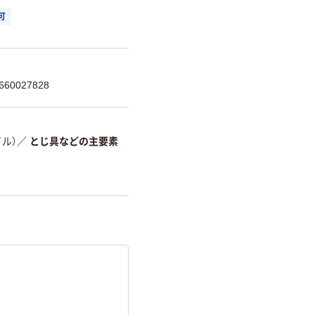
可
60027828
ル）
／
とじ具などの主要素