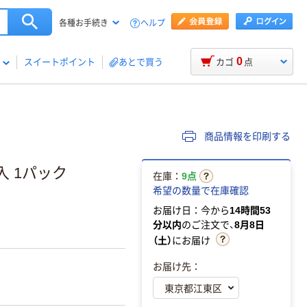
ヘルプ
各種お手続き
0
スイートポイント
あとで買う
カゴ
点
商品情報を印刷する
入 1パック
在庫：
9点
希望の数量で在庫確認
お届け日：今から
14時間53
分以内
のご注文で、
8月8日
（土）
にお届け
お届け先：