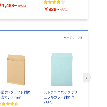
ト PN
￥1,468~
（税込）
￥928~
￥380~
（税込）
ページ：
1
／
3
次のスライド
寿堂 角2クラフト封筒
ムトウユニパック ナチ
寿堂 コト
角底マチ30ｍｍ
ュラルカラー封筒 角
ラフト・サ
2（A4）
ープ付