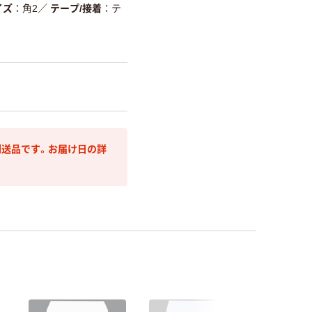
イズ
角2
／
テープ/接着
テ
送品です。お届け日の詳