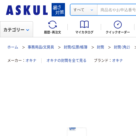
すべて
カテゴリー
履歴・再注文
マイカタログ
クイックオーダー
ホーム
事務用品/文房具
封筒/伝票/帳簿
封筒
封筒（角2）
メーカー
オキナ
オキナの封筒を全て見る
ブランド
オキナ