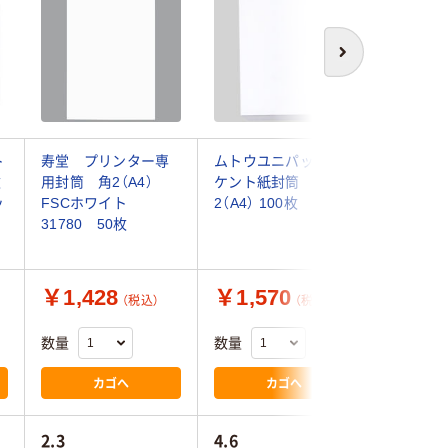
次へ
ト
寿堂 プリンター専
ムトウユニパック
菅公工業
枚
用封筒 角2（A4）
ケント紙封筒 角
ッカー 角
ッ
FSCホワイト
2（A4） 100枚
ーム ニ3
31780 50枚
￥1,428
￥1,570
￥2,0
（税込）
（税込）
数量
数量
数量
カゴへ
カゴへ
2.3
4.6
4.1