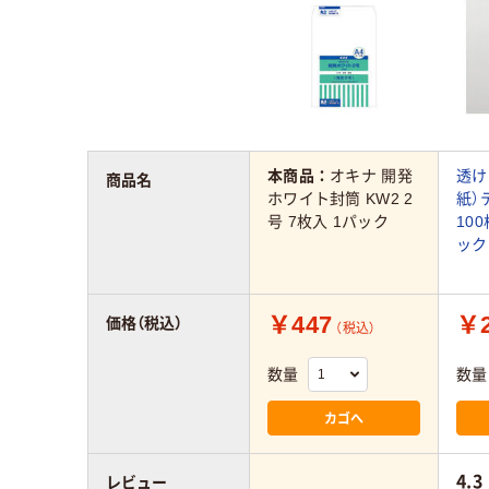
本商品：
オキナ 開発
透け
商品名
ホワイト封筒 KW2 2
紙）
号 7枚入 1パック
10
ック
￥447
￥2
価格（税込）
（税込）
数量
数量
カゴへ
4.3
レビュー