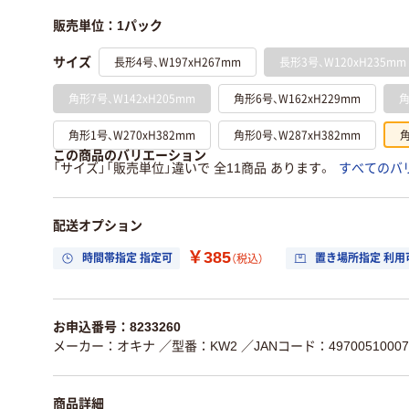
販売単位：1パック
長形4号、W197xH267mm
長形3号、W120xH235mm
サイズ
角形7号、W142xH205mm
角形6号、W162xH229mm
角
角形1号、W270xH382mm
角形0号、W287xH382mm
角
この商品のバリエーション
「サイズ」「販売単位」違いで 全11商品 あります。
すべてのバ
配送オプション
￥385
時間帯指定 指定可
置き場所指定 利用
（税込）
お申込番号：8233260
メーカー：オキナ
／型番：KW2
／JANコード：49700510007
商品詳細