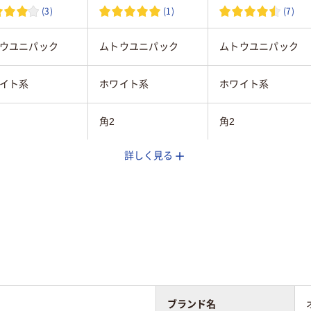
(3)
(1)
(7)
ウユニパック
ムトウユニパック
ムトウユニパック
イト系
ホワイト系
ホワイト系
角2
角2
詳しく見る
プ付き
テープ・のりなし
テープ・のりなし
ト紙（ホワイト）
カラー用紙
カラー用紙
なし
なし
ブランド名
なし