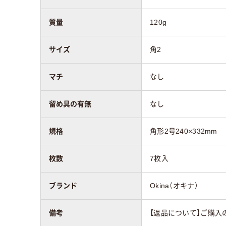
質量
120g
留め具の有無
なし
サイズ
角2
封筒裏面の貼り方
センター貼り
マチ
なし
質量
120g
留め具の有無
なし
アスクル商品環境
35
スコア
規格
角形2号240×332mm
枚数
7枚入
ブランド
Okina（オキナ）
備考
【返品について】ご購入