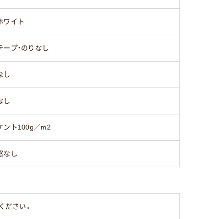
ホワイト
なし
あり
テープ・のりなし
サイド貼り
センター
なし
なし
45
35
ケント100g／m2
窓なし
ください。