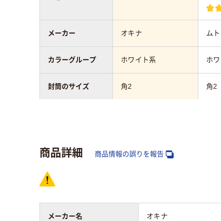
メーカー
オキナ
ムト
カラーグループ
ホワイト系
ホワ
封筒のサイズ
角2
角2
テープ/接着
テープ・のりなし
テー
封筒の材質
ケント紙（ホワイト）
ケン
商品詳細
商品情報の誤りを報告
〒枠
なし
なし
窓の有無
なし
メーカー名
オキナ
マチの有無
なし
なし