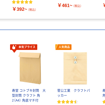
￥461~
（税込）
￥392~
（税込）
本気プライス
人気商品
寿堂 コトブキ封筒 大
菅公工業 クラフトパ
型封筒 クラフト 角
ッカー
2（A4） 角底マチ付