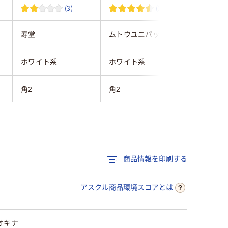
(3)
(21)
寿堂
ムトウユニパック
菅公工業
ホワイト系
ホワイト系
ベージュ
角2
角2
角2
テープなし
テープ・のりなし
テープ・
ケント紙（ホワイト）
ケント紙（ホワイト）
カラー用
商品情報を印刷する
なし
なし
なし
アスクル商品環境スコアとは
なし
なし
オキナ
なし
なし
あり