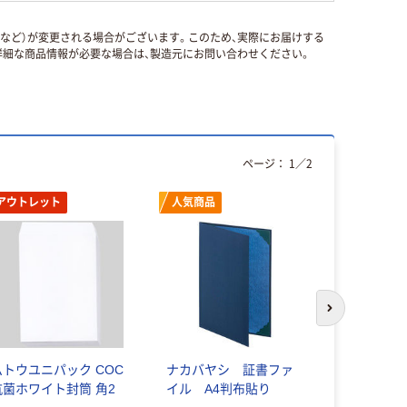
国など）が変更される場合がございます。このため、実際にお届けする
細な商品情報が必要な場合は、製造元にお問い合わせください。
ページ：
1
／
2
アウトレット
人気商品
次のスライド
ムトウユニパック COC
ナカバヤシ 証書ファ
マルアイ 
抗菌ホワイト封筒 角2
イル A4判布貼り
藤壺パック 