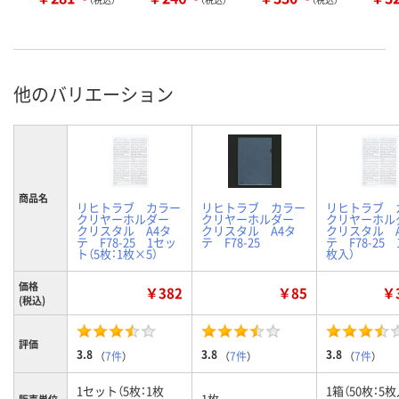
他のバリエーション
商品名
リヒトラブ カラー
リヒトラブ カラー
リヒトラブ 
クリヤーホルダー
クリヤーホルダー
クリヤーホ
クリスタル A4タ
クリスタル A4タ
クリスタル 
テ F78-25 1セッ
テ F78-25
テ F78-25 
ト（5枚：1枚×5）
枚入）
価格
￥382
￥85
￥3
(税込)
評価
3.8
3.8
3.8
（
7件
）
（
7件
）
（
7件
）
1セット（5枚：1枚
1箱（50枚：5
1枚