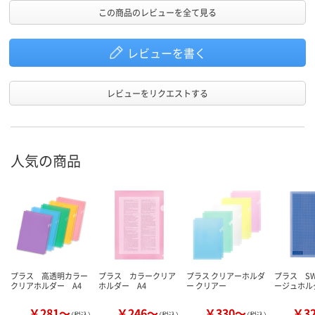
この商品のレビューを全て見る
レビューを書く
レビューをリクエストする
人気の商品
プラス 高透明カラー
プラス カラークリア
プラス クリアーホルダ
プラス S
クリアホルダー A4
ホルダー A4
ー クリアー
ージュホル
￥281～
￥246～
￥330～
￥3
（税込）
（税込）
（税込）