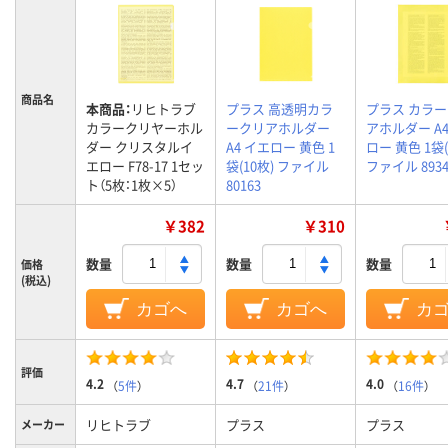
商品名
本商品：
リヒトラブ
プラス 高透明カラ
プラス カラ
カラークリヤーホル
ークリアホルダー
アホルダー A4
ダー クリスタルイ
A4 イエロー 黄色 1
ロー 黄色 1袋(
エロー F78-17 1セッ
袋(10枚) ファイル
ファイル 8934
ト（5枚：1枚×5）
80163
￥382
￥310
数量
数量
数量
価格
(税込)
カゴへ
カゴへ
カ
評価
4.2
4.7
4.0
（
5件
）
（
21件
）
（
16件
）
リヒトラブ
プラス
プラス
メーカー