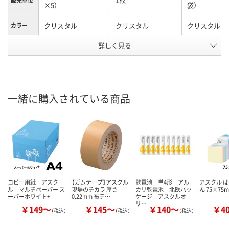
販売単位
×5）
袋）
クリスタル
クリスタル
クリスタル
カラー
お申込番
詳しく見る
585749
577863
585758
号
あり
あり
あり
在庫
8月9日（日）
8月9日（日）
8月9日（日）
お届け日
一緒に購入されている商品
数量
数量
数量
カゴへ
カゴへ
カ
コピー用紙 アスク
【ガムテープ】アスクル
乾電池 単4形 アル
アスクル は
ル マルチペーパー ス
現場のチカラ 厚さ
カリ乾電池 北欧パッ
ん 75×75
ーパーホワイト+
0.22mm 布テ…
ケージ アスクルオ
リ…
￥149～
￥145～
￥140～
￥4
（税込）
（税込）
（税込）