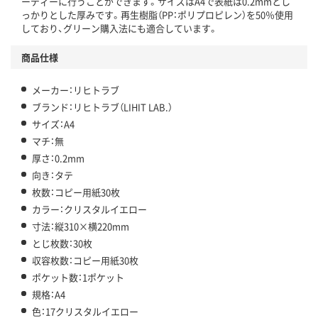
ーディーに行うことができます。サイズはA4で表紙は0.2mmとし
っかりとした厚みです。再生樹脂（PP：ポリプロピレン）を50％使用
しており、グリーン購入法にも適合しています。
商品仕様
メーカー：リヒトラブ
ブランド：リヒトラブ（LIHIT LAB.）
サイズ：A4
マチ：無
厚さ：0.2mm
向き：タテ
枚数：コピー用紙30枚
カラー：クリスタルイエロー
寸法：縦310×横220mm
とじ枚数：30枚
収容枚数：コピー用紙30枚
ポケット数：1ポケット
規格：A4
色：17クリスタルイエロー