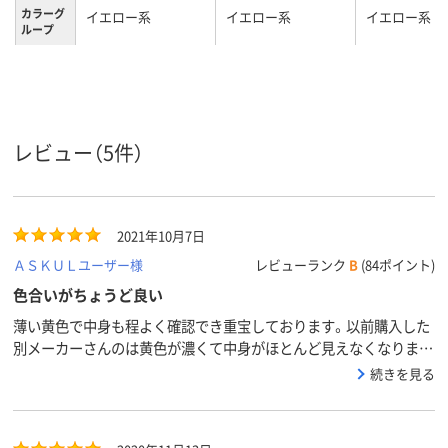
カラーグ
イエロー系
イエロー系
イエロー系
ループ
0.2mm
0.2mm
0.2mm
厚さ
A4
A4
A4
サイズ
タテ
タテ
タテ
向き
レビュー（5件）
コピー用紙30枚
収容枚数
30枚
とじ枚数
2021年10月7日
ＡＳＫＵＬユーザー様
レビューランク
B
(84ポイント)
色合いがちょうど良い
薄い黄色で中身も程よく確認でき重宝しております。以前購入した
別メーカーさんのは黄色が濃くて中身がほとんど見えなくなりまし
たがこちらはそんなことはなく使いやすいです。
続きを見る