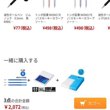
油性ボールペン ジム
トンボ鉛筆 MONO（モ
トンボ鉛筆 MONO（モ
油性ボー
ノック 0.5mm 黒
ノ）スモーキーカラーア
ノ）スモーキーカラーア
ックUK 0
KRBS…
ソート…
ソート…
¥77（税込）
¥498（税込）
¥498（税込）
一緒に購入する
3点
の合計金額
カゴへ
￥2,072
（税込）