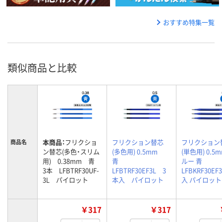
おすすめ特集一覧
類似商品と比較
本商品：
フリクショ
フリクション替芯
フリクション
商品名
ン替芯(多色・スリム
(多色用) 0.5mm
(単色用) 0.5
用) 0.38mm 青
青
ルー 青
3本 LFBTRF30UF-
LFBTRF30EF3L 3
LFBKRF30EF
3L パイロット
本入 パイロット
入 パイロット
￥317
￥317