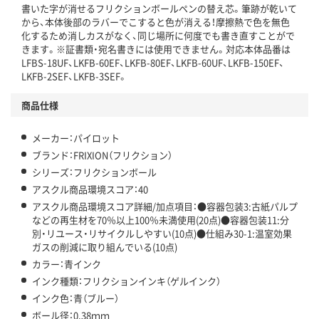
書いた字が消せるフリクションボールペンの替え芯。筆跡が乾いて
この商品の環境配慮ポイントです。下記商品詳細「
から、本体後部のラバーでこすると色が消える！摩擦熱で色を無色
アスクル商品環境スコア詳細／加点項目
」で確認できます。
化するため消しカスがなく、同じ場所に何度でも書き直すことがで
きます。※証書類・宛名書きには使用できません。対応本体品番は
LFBS-18UF、LKFB-60EF、LKFB-80EF、LKFB-60UF、LKFB-150EF、
LKFB-2SEF、LKFB-3SEF。
商品仕様
メーカー：パイロット
ブランド：FRIXION（フリクション）
シリーズ：フリクションボール
アスクル商品環境スコア：40
アスクル商品環境スコア詳細/加点項目：●容器包装3:古紙パルプ
などの再生材を70％以上100％未満使用(20点)●容器包装11:分
別・リユース・リサイクルしやすい(10点)●仕組み30-1:温室効果
ガスの削減に取り組んでいる(10点)
カラー：青インク
インク種類：フリクションインキ（ゲルインク）
インク色：青（ブルー）
ボール径：0.38ｍｍ