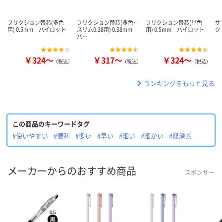
フリクション替芯(多色
フリクション替芯(多色・
フリクション替芯(単色
サ
用) 0.5mm パイロット
スリム0.38用) 0.38mm
用) 0.5mm パイロット
ク
パ…
￥324～
￥317～
￥324～
（税込）
（税込）
（税込）
ランキングをもっと見る
この商品のキーワードタグ
#使いやすい
#便利
#多い
#早い
#細い
#細かい
#経済的
メーカーからのおすすめ商品
スポンサー