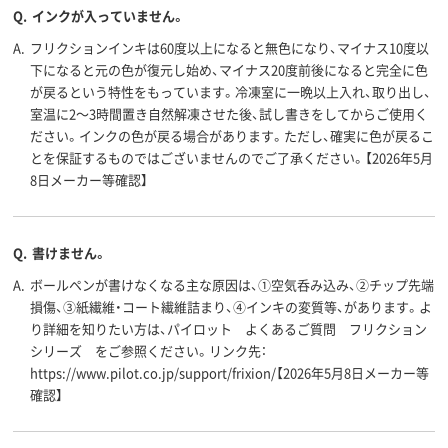
Q.
インクが入っていません。
A.
フリクションインキは60度以上になると無色になり、マイナス10度以
下になると元の色が復元し始め、マイナス20度前後になると完全に色
が戻るという特性をもっています。冷凍室に一晩以上入れ、取り出し、
室温に2～3時間置き自然解凍させた後、試し書きをしてからご使用く
ださい。インクの色が戻る場合があります。ただし、確実に色が戻るこ
とを保証するものではございませんのでご了承ください。【2026年5月
8日メーカー等確認】
Q.
書けません。
A.
ボールペンが書けなくなる主な原因は、①空気呑み込み、②チップ先端
損傷、③紙繊維・コート繊維詰まり、④インキの変質等、があります。よ
り詳細を知りたい方は、パイロット よくあるご質問 フリクション
シリーズ をご参照ください。リンク先：
https://www.pilot.co.jp/support/frixion/【2026年5月8日メーカー等
確認】