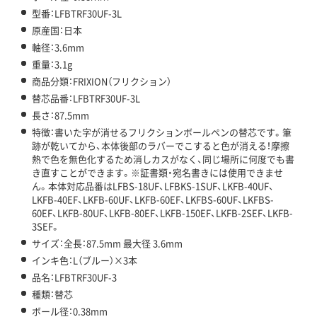
型番：LFBTRF30UF-3L
原産国：日本
軸径：3.6mm
重量：3.1g
商品分類：FRIXION（フリクション）
替芯品番：LFBTRF30UF-3L
長さ：87.5mm
特徴：書いた字が消せるフリクションボールペンの替芯です。筆
跡が乾いてから、本体後部のラバーでこすると色が消える！摩擦
熱で色を無色化するため消しカスがなく、同じ場所に何度でも書
き直すことができます。※証書類・宛名書きには使用できませ
ん。本体対応品番はLFBS-18UF、LFBKS-1SUF、LKFB-40UF、
LKFB-40EF、LKFB-60UF、LKFB-60EF、LKFBS-60UF、LKFBS-
60EF、LKFB-80UF、LKFB-80EF、LKFB-150EF、LKFB-2SEF、LKFB-
3SEF。
サイズ：全長：87.5mm 最大径 3.6mm
インキ色：L（ブルー）×3本
品名：LFBTRF30UF-3
種類：替芯
ボール径：0.38mm