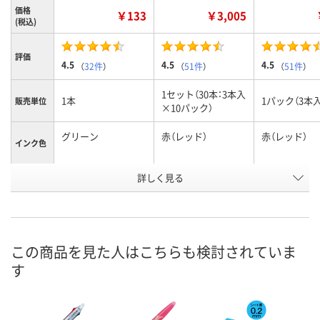
価格
￥133
￥3,005
(税込)
評価
4.5
4.5
4.5
（
32件
）
（
51件
）
（
51件
）
1セット（30本：3本入
1本
1パック（3本入
販売単位
×10パック）
グリーン
赤（レッド）
赤（レッド）
インク色
お申込番
詳しく見る
2885922
1961019
8402021
号
あり
あり
あり
在庫
8月10日（月）
8月10日（月）
8月10日（月）
お届け日
この商品を見た人はこちらも検討されていま
す
数量
数量
数量
カゴへ
カゴへ
カ