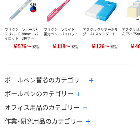
フリクションボール3
フリクションライト
アスクル クリアーホル
アスクル は
スリム 0.38mm パ
蛍光ペン パイロット
ダー A4 スタンダード
ん 75×75
イロット 3色ボ…
￥576～
￥118～
￥126～
￥4
（税込）
（税込）
（税込）
ボールペン替芯のカテゴリー
ボールペンのカテゴリー
オフィス用品のカテゴリー
作業・研究用品のカテゴリー