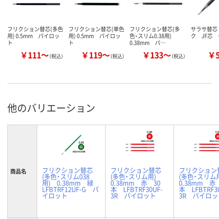
フリクション替芯(多色
フリクション替芯(単色
フリクション替芯(多
サラサ替芯
用) 0.5mm パイロッ
用) 0.5mm パイロッ
色・スリム0.38用)
ク JF芯
ト
ト
0.38mm パ…
￥111～
￥119～
￥133～
￥
（税込）
（税込）
（税込）
他のバリエーション
フリクション替芯
フリクション替芯
フリクション
商品名
(多色・スリム038
(多色・スリム用)
(多色・スリ
用) 0.38mm 緑
0.38mm 赤 30
0.38mm 赤
LFBTRF12UF-G パ
本 LFBTRF30UF-
本 LFBTRF3
イロット
3R パイロット
3R パイロッ