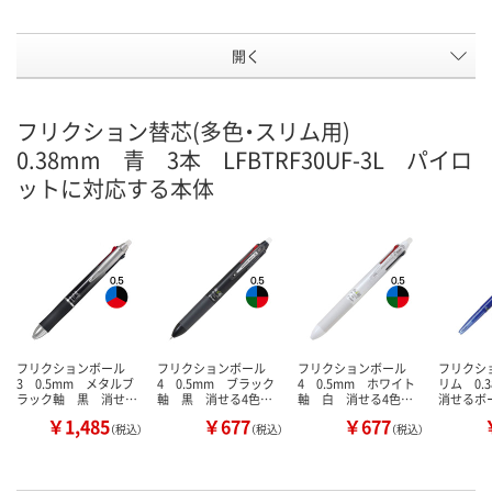
開く
フリクション替芯(多色・スリム用)
0.38mm 青 3本 LFBTRF30UF-3L パイロ
ットに対応する本体
フリクションボール
フリクションボール
フリクションボール
フリクシ
3 0.5mm メタルブ
4 0.5mm ブラック
4 0.5mm ホワイト
リム 0.
ラック軸 黒 消せ…
軸 黒 消せる4色…
軸 白 消せる4色…
消せるボ
￥1,485
￥677
￥677
（税込）
（税込）
（税込）