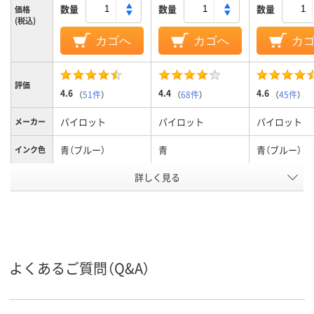
数量
数量
数量
価格
(税込)
カゴへ
カゴへ
カ
評価
4.6
4.4
4.6
（
51件
）
（
68件
）
（
45件
）
パイロット
パイロット
パイロット
メーカー
青（ブルー）
青
青（ブルー）
インク色
詳しく見る
0.38mm、0.38ｍｍ
0.5mm
0.5mm、0.5
ボール径
3.6mm
3.6mm
6.0mm
軸径
フリクションインキ
ゲル
フリクション
インク種
類
（ゲルインク）
（ゲルインク）
よくあるご質問（Q&A）
アスクル
商品環境
40
45
45
スコア