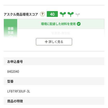
40
アスクル商品環境スコア
環境に配慮した材料を使用
容器
包装
省資源・無包装
詳しく見る
分別・リサイクルしやすい設計
環境に配慮した材料を使用
商品
お申込番号
本体
省資源・省エネ・節水
8402040
分別・リサイクルしやすい設計
型番
独自の回収スキームがある
LFBTRF30UF-3L
仕組
アスクルで資源循環している
商品の特徴
温室効果ガスなどの削減