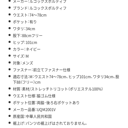
メーカー：ルコックスポルティフ
ブランド：ルコックスポルティフ
ウエスト：74～78cm
ポケット：有り
ワタリ：34cm
股下：88cmフリー
ヒップ：101cm
カラー：ネイビー
サイズ：M
対象：メンズ
ファスナー：前立てファスナー仕様
適応寸法：M：ウエスト74～78cm、ヒップ101cm、ワタリ34cm、股
下88（フリー）cm
材質：素材/ストレッチトリコット（ポリエステル100%）
ウエスト仕様：脇ゴム仕様
ポケット位置：両脇･後ろ右ポケットあり
メーカー品番：UQM2001V
原産国：中華人民共和国
裾上げ：パンツの裾上げはされておりません。