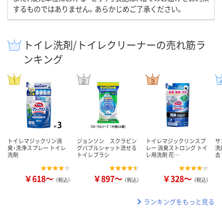
するものではありません。あらかじめご了承ください。
トイレ洗剤/トイレクリーナーの売れ筋ラ
ンキング
トイレマジックリン消
ジョンソン スクラビン
トイレマジックリンスプ
サ
臭・洗浄スプレー トイレ
グバブルシャット流せる
レー 消臭ストロング トイ
洗
洗剤
トイレブラシ
レ用洗剤 花…
去
￥618～
￥897～
￥328～
（税込）
（税込）
（税込）
ランキングをもっと見る