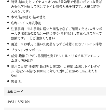
特徴：酸の力とマイナスイオンの相乗効果で便器のガンコな黄ば
みも化学分解して落とすトイレ用強力洗浄剤です。お得な詰替
え用５Lです。
本体/詰め替え：詰め替え
名称：トイレ用洗浄剤
注意事項 ※お手元に届いた商品を必ずご確認ください：サンポ
ールを塩素系の製品と一緒に使う（まぜる）と、有毒なガスが出て
危険です。十分ご注意ください
用途 ※お手元に届いた商品を必ずご確認ください：トイレ掃除
ブランド：サンポール
成分：塩酸（9.5％）、界面活性剤（アルキルトリメチルアンモニウ
ム塩）、洗浄助剤
使用の目安：便器内：1回2押し（約20mL）程度（原液）、トイレタイ
ル：液を5～6倍（水100mLに対して2押し）に薄め、1m2_あたり
5mL
容量：5L
JANコード
4987115851764