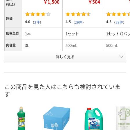
￥1,500
￥504
(税込)
評価
4.0
4.5
4.5
（
2件
）
（
29件
）
（
29件
）
1本
1セット
1セット（2パ
販売単位
3L
500mL
500mL
内容量
お申込番
詳しく見る
EP50545
AW34365
AW34368
号
あり
あり
あり
在庫
8月9日（日）
8月9日（日）
8月9日（日）
お届け日
この商品を見た人はこちらも検討されていま
す
数量
数量
数量
カゴへ
カゴへ
カ