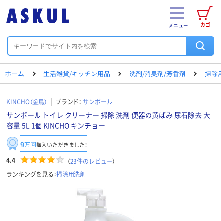
カゴ
メニュー
ホーム
生活雑貨/キッチン用品
洗剤/消臭剤/芳香剤
掃除
KINCHO（金鳥）
ブランド：
サンポール
サンポール トイレ クリーナー 掃除 洗剤 便器の黄ばみ 尿石除去 大
容量 5L 1個 KINCHO キンチョー
9
万回
購入いただきました！
4.4
（
23
件のレビュー
）
ランキングを見る：
掃除用洗剤