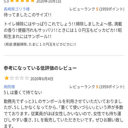
5.0
2020年10月1日
長崎県ゴリラ様
レビューランク
S
(1959ポイント)
待ってましたこのサイズ！！
トイレ掃除にはやっぱりこれでしょう！！掃除しましたよ～感、満載
の香り！便器汚れもサッパリ！！ときには１０円玉もピッカピカ！！昭
和生まれにはサンポール！！
（用途:便器掃除、たまに１０円玉をピカピカに！）
参考になっている低評価のレビュー
2020年6月4日
病院様
レビューランク
S
(1959ポイント)
5Ｌは重くて持てない
勤務先でずっと3Ｌのサンポールを利用させていただいておりまし
たが、5Ｌしかなくなってから、「重くて使いづらい」という声が多数
でております。従業員がほぼ女性しかいないので、女性でも持ち運
びしやすい重さ、3Ｌを販売していただきたいです。ぜひお願い致し
ます。