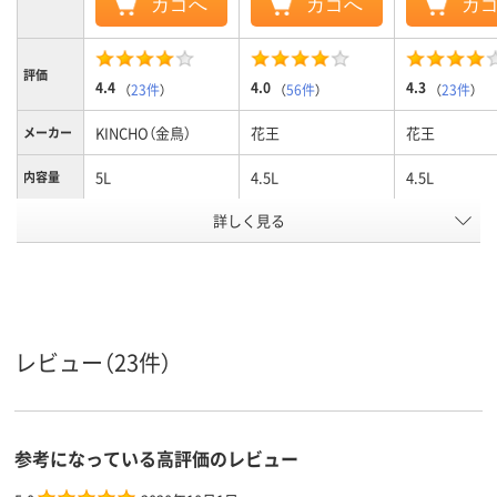
カゴへ
カゴへ
カ
評価
4.4
4.0
4.3
（
23件
）
（
56件
）
（
23件
）
KINCHO（金鳥）
花王
花王
メーカー
5L
4.5L
4.5L
内容量
詳しく見る
トイレ
トイレ
トイレ
使用場所
ボトル
液体スプレー
液体スプレー
商品タイ
プ
液体
スプレー
液体
形状
レビュー（23件）
酸性
中性
中性
液性
アスクル
商品環境
スコア
参考になっている高評価のレビュー