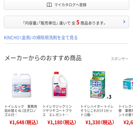
マイカタログへ登録
5
「内容量」「販売単位」 違いで 全
商品あります。
KINCHO（金鳥）の掃除用洗剤を全て見る
メーカーからのおすすめ商品
スポンサー
トイレルック 業務用
トイレマジックリン
トイレハイター トイレ
トイレク
詰め替え 4L（注ぎ口ノ
ツヤツヤコートプラ
そうじこれだけ 1セッ
替 業務
ズル付…
ス エレガント…
ト（1箱…
ントの香
¥1,648（税込）
¥1,180（税込）
¥1,330（税込）
¥2,