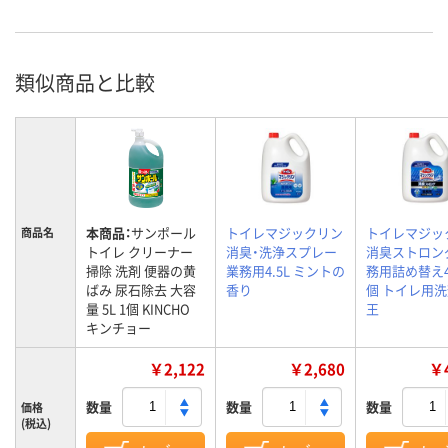
類似商品と比較
本商品：
サンポール
トイレマジックリン
トイレマジッ
商品名
トイレ クリーナー
消臭・洗浄スプレー
消臭ストロン
掃除 洗剤 便器の黄
業務用4.5L ミントの
務用詰め替え4.
ばみ 尿石除去 大容
香り
個 トイレ用洗
量 5L 1個 KINCHO
王
キンチョー
￥2,122
￥2,680
￥4
数量
数量
数量
価格
(税込)