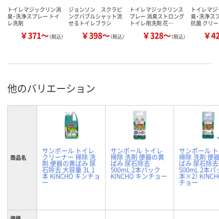
トイレマジックリン消
ジョンソン スクラビ
トイレマジックリンス
トイレマジ
臭・洗浄スプレー トイ
ングバブルシャット流
プレー 消臭ストロング
臭・洗浄スプ
レ洗剤
せるトイレブラシ
トイレ用洗剤 花…
抗菌 クリ
￥371～
￥398～
￥328～
￥4
（税込）
（税込）
（税込）
他のバリエーション
サンポール トイレ
サンポール トイレ
サンポール 
クリーナー 掃除 洗
掃除 洗剤 便器の黄
掃除 洗剤 便
商品名
剤 便器の黄ばみ 尿
ばみ 尿石除去
ばみ 尿石除去
石除去 大容量 3L 1
500mL 2本パック
500mL 2本パ
本 KINCHO キンチョ
KINCHO キンチョー
本×2） KINC
ー
チョー
価格