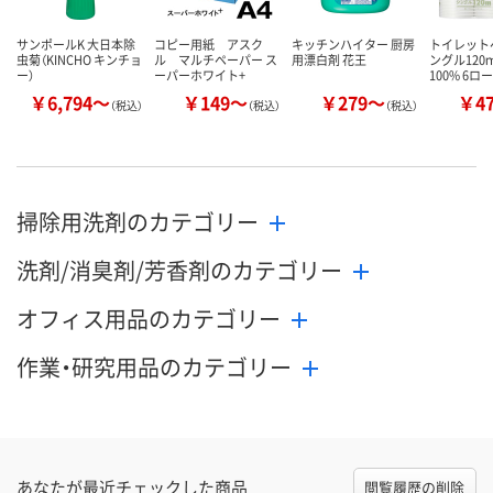
サンポールK 大日本除
コピー用紙 アスク
キッチンハイター 厨房
トイレット
虫菊（KINCHO キンチョ
ル マルチペーパー ス
用漂白剤 花王
ングル120
ー）
ーパーホワイト+
100% 6ロ
￥6,794～
￥149～
￥279～
￥4
（税込）
（税込）
（税込）
掃除用洗剤のカテゴリー
洗剤/消臭剤/芳香剤のカテゴリー
オフィス用品のカテゴリー
作業・研究用品のカテゴリー
あなたが最近チェックした商品
閲覧履歴の削除