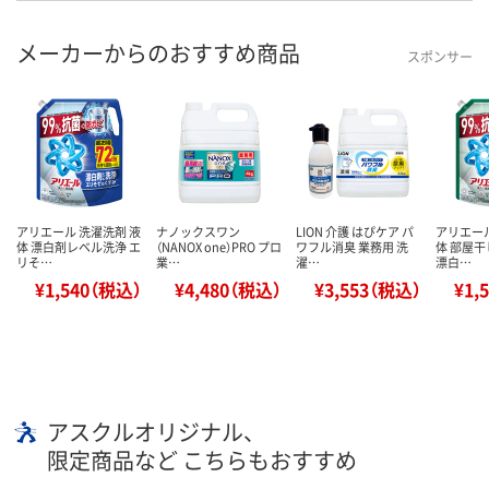
メーカーからのおすすめ商品
スポンサー
アリエール 洗濯洗剤 液
ナノックスワン
LION 介護 はぴケア パ
アリエール
体 漂白剤レベル洗浄 エ
（NANOX one）PRO プロ
ワフル消臭 業務用 洗
体 部屋
リそ…
業…
濯…
漂白…
¥1,540（税込）
¥4,480（税込）
¥3,553（税込）
¥1,
アスクルオリジナル、
限定商品など こちらもおすすめ