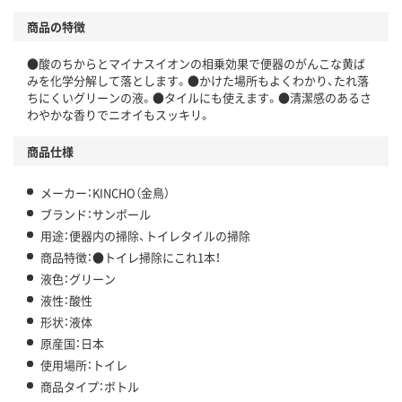
商品の特徴
●酸のちからとマイナスイオンの相乗効果で便器のがんこな黄ば
みを化学分解して落とします。●かけた場所もよくわかり、たれ落
ちにくいグリーンの液。●タイルにも使えます。●清潔感のあるさ
わやかな香りでニオイもスッキリ。
商品仕様
メーカー：KINCHO（金鳥）
ブランド：サンポール
用途：便器内の掃除、トイレタイルの掃除
商品特徴：●トイレ掃除にこれ1本！
液色：グリーン
液性：酸性
形状：液体
原産国：日本
使用場所：トイレ
商品タイプ：ボトル