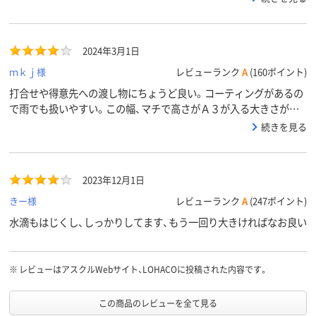
く、急な天候の変化にも安心して使えます。何度も繰り返し使用し
ていますが、破れたり型崩れすることもなく、耐久性も申し分ありま
せん。使い勝手が良く、手持ちの分では足りなくなったため、今回追
2024年3月1日
加で購入しました。今後もリピートする予定です。
ｍｋｊ様
レビューランク
A
(160ポイント)
打合せや得意先への渡し物にちょうど良い。コーティングがあるの
で雨でも扱いやすい。この幅、マチで高さがＡ３が入る大きさがあ
るとうれしい。
続きを見る
2023年12月1日
きー様
レビューランク
A
(247ポイント)
水滴もはじくし、しっかりしてます、もう一回り大きければなお良い
※
レビューはアスクルWebサイト、LOHACOに投稿された内容です。
この商品のレビューを全て見る