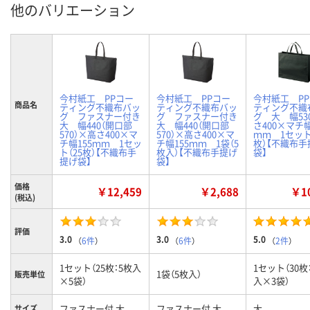
他のバリエーション
今村紙工 PPコー
今村紙工 PPコー
今村紙工 P
商品名
ティング不織布バッ
ティング不織布バッ
ティング不織
グ ファスナー付き
グ ファスナー付き
グ 大 幅53
大 幅440（開口部
大 幅440（開口部
さ400×マチ幅
570）×高さ400×マ
570）×高さ400×マ
ｍｍ 1セット
チ幅155ｍｍ 1セッ
チ幅155ｍｍ 1袋（5
枚）【不織布手
ト（25枚）【不織布手
枚入）【不織布手提げ
袋】
提げ袋】
袋】
価格
￥12,459
￥2,688
￥10
(税込)
評価
3.0
3.0
5.0
（
6件
）
（
6件
）
（
2件
）
1セット（25枚：5枚入
1セット（30枚
1袋（5枚入）
販売単位
×5袋）
入×3袋）
ファスナー付 大
ファスナー付 大
大
サイズ