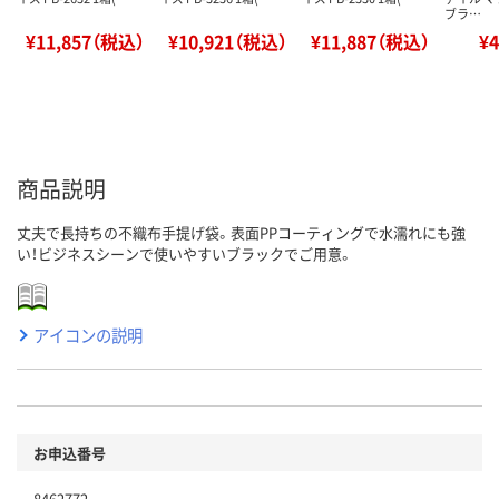
ブラ…
¥11,857（税込）
¥10,921（税込）
¥11,887（税込）
¥
商品説明
丈夫で長持ちの不織布手提げ袋。表面PPコーティングで水濡れにも強
い！ビジネスシーンで使いやすいブラックでご用意。
アイコンの説明
お申込番号
8462772