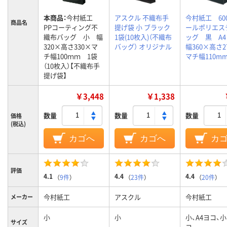
本商品：
今村紙工
アスクル 不織布手
今村紙工 60
商品名
PPコーティング不
提げ袋 小 ブラック
ールポリエス
織布バッグ 小 幅
1袋(10枚入)（不織布
ッグ 黒 A
320×高さ330×マ
バッグ） オリジナル
幅360×高さ2
チ幅100ｍｍ 1袋
マチ幅110m
（10枚入）【不織布手
提げ袋】
￥3,448
￥1,338
数量
数量
数量
価格
(税込)
カゴへ
カゴへ
カ
評価
4.1
4.4
4.4
（
9件
）
（
23件
）
（
20件
）
今村紙工
アスクル
今村紙工
メーカー
小
小
小、A4ヨコ、小
サイズ
コ