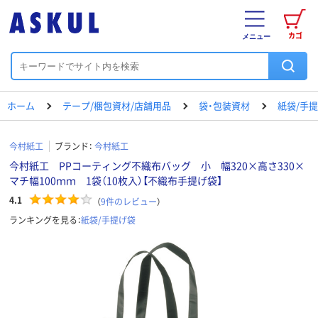
カゴ
メニュー
ホーム
テープ/梱包資材/店舗用品
袋・包装資材
紙袋/手
今村紙工
ブランド：
今村紙工
今村紙工 PPコーティング不織布バッグ 小 幅320×高さ330×
マチ幅100ｍｍ 1袋（10枚入）【不織布手提げ袋】
4.1
（
9
件のレビュー
）
ランキングを見る：
紙袋/手提げ袋