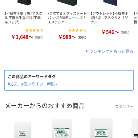
【不織布手提げ袋】アスク
（自立するオフィストート
【アウトレット】不織布手
【
ル 不織布手提げ袋（不織
バッグ）600デニールポリ
提げ袋 アスクルオリジ
ッ
布バッグ）
エステルバ…
ナル
横
￥546～
（税込）
￥1,648～
￥988～
（税込）
（税込）
ランキングをもっと見る
この商品のキーワードタグ
#丈夫
#使いやすい
#軽い
メーカーからのおすすめ商品
スポンサー