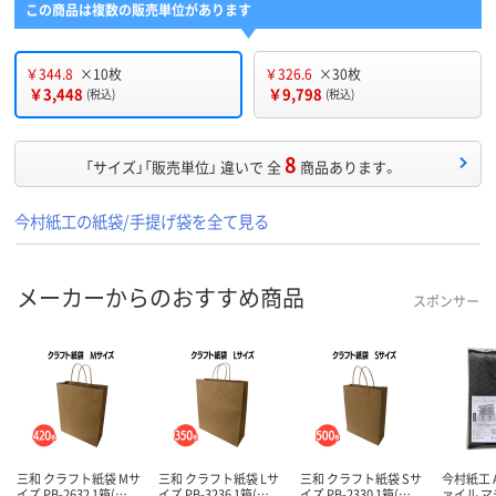
この商品は複数の販売単位があります
￥344.8
×10枚
￥326.6
×30枚
￥3,448
￥9,798
(税込)
(税込)
8
「サイズ」「販売単位」 違いで 全
商品あります。
今村紙工の紙袋/手提げ袋を全て見る
メーカーからのおすすめ商品
スポンサー
三和 クラフト紙袋 Mサ
三和 クラフト紙袋 Lサ
三和 クラフト紙袋 Sサ
今村紙工 
イズ PB-2632 1箱(…
イズ PB-3236 1箱(…
イズ PB-2330 1箱(…
ァイル 