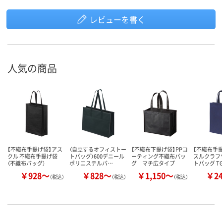
レビューを書く
人気の商品
【不織布手提げ袋】アス
（自立するオフィストー
【不織布下提げ袋】PPコ
【不織布手
クル 不織布手提げ袋
トバッグ）600デニール
ーティング不織布バッ
スルクラフ
（不織布バッグ）
ポリエステルバ…
グ マチ広タイプ
トバッグ T
￥928～
￥828～
￥1,150～
￥2
（税込）
（税込）
（税込）