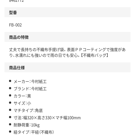
型番
FB-002
商品の特徴
丈夫で長持ちの不織布手提げ袋。表面ＰＰコーティングで強度があ
り、水濡れにも強いので雨の日でも安心。【不織布バッグ】
商品仕様
メーカー：今村紙工
ブランド：今村紙工
カラー：黒
サイズ：小
マチタイプ：角底
寸法：幅320×高さ330×マチ幅100mm
耐静荷重：10kg
紐タイプ：平紐（不織布）