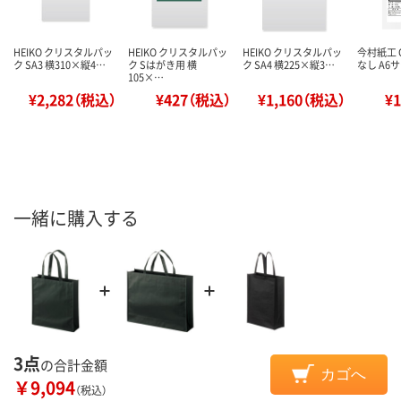
HEIKO クリスタルパッ
HEIKO クリスタルパッ
HEIKO クリスタルパッ
今村紙工 
ク SA3 横310×縦4…
ク Sはがき用 横
ク SA4 横225×縦3…
なし A6サ
105×…
¥2,282（税込）
¥427（税込）
¥1,160（税込）
¥
一緒に購入する
3点
の合計金額
カゴへ
￥9,094
（税込）