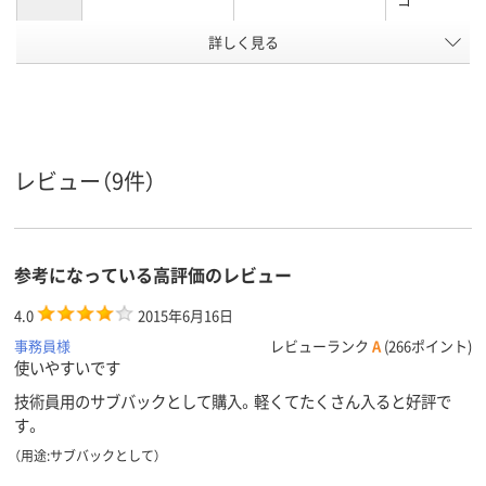
カラーグ
詳しく見る
ブラック系
ブラック系
ブラック系
ループ
100
110
マチ幅
マチタイ
角底
角底（ボール紙付き）
角底
レビュー（9件）
プ
平紐（不織布）
平紐（不織布）
平紐
紐タイプ
10kg
10kg
23kg
耐静荷重
参考になっている高評価のレビュー
アスクル
4.0
商品環境
2015年6月16日
15
スコア
事務員様
レビューランク
A
(266ポイント)
使いやすいです
技術員用のサブバックとして購入。軽くてたくさん入ると好評で
す。
（用途:サブバックとして）