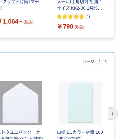
ン クラフト封筒（マチ
メール用 角切封筒 角2
ワー A4縦型
）
サイズ KK2-30 1袋(50
3149 1袋
枚)
3149
(
4
)
￥1,064~
￥2,240
（税込）
￥790
（税込）
ページ：
1
／
3
次のスライド
ムトウユニパック ケ
山櫻 ECカラー封筒 100
山櫻 口糊
ント紙封筒(ケント封筒)
1箱（1000枚）
ケントCoC