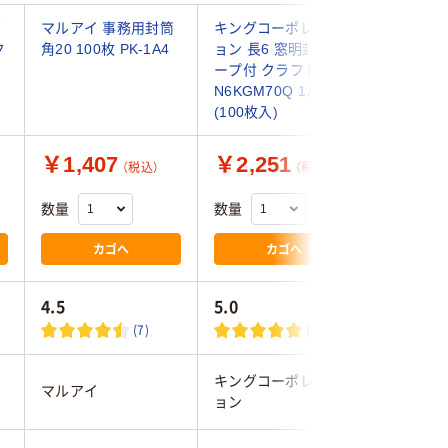
筒
マルアイ 事務用封筒
キングコーポレーシ
山櫻 口
ク
角20 100枚 PK-1A4
ョン 長6 窓明封筒テ
ト封筒 角
な
ープ付 クラフト
CoC グッ
N6KGM70Q 1パック
2012567
(100枚入)
枚)
￥1,407
￥2,251
￥1,2
（税込）
（税込）
数量
数量
数量
カゴへ
カゴへ
4.5
5.0
(7)
(1)
キングコーポレーシ
マルアイ
山櫻
ョン