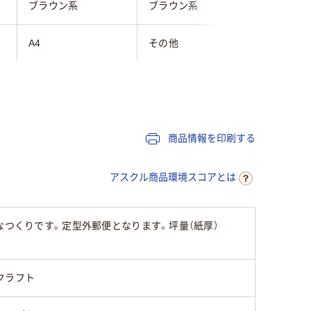
ブラウン系
ブラウン系
ブラウン
A4
その他
角5
テープ・のりなし
テープ付き
テープ付
クラフト紙
クラフト紙
クラフト
商品情報を印刷する
なし
なし
なし
アスクル商品環境スコアとは
なし
あり
なし
なつくりです。定型外郵便となります。坪量（紙厚）
なし
なし
なし
なし
なし
なし
クラフト
センター貼り
センター貼り
センター