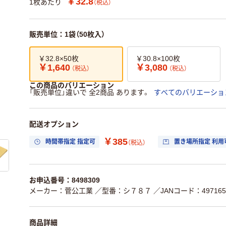
￥32.8
1枚あたり
（税込）
販売単位：1袋（50枚入）
￥32.8×50枚
￥30.8×100枚
￥1,640
￥3,080
（税込）
（税込）
この商品のバリエーション
「販売単位」違いで 全2商品 あります。
すべてのバリエーショ
配送オプション
￥385
時間帯指定 指定可
置き場所指定 利用
（税込）
お申込番号：8498309
メーカー：菅公工業
／型番：シ７８７
／JANコード：4971655
商品詳細