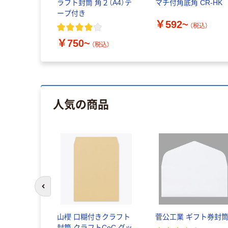
ラフト封筒 角２（A4）テ
マチ付角底角 CR-HK
ープ付き
￥592~
（税込）
￥750~
（税込）
人気の商品
前のスライドへ
山櫻 口糊付きクラフト
菅公工業 ギフト券封
封筒 クラフトCoC グッ