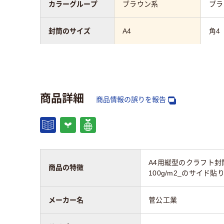
カラーグループ
ブラウン系
ブラ
封筒のサイズ
A4
角4
テープ/接着
テープなし
テー
封筒の材質
クラフト紙
クラ
商品詳細
商品情報の誤りを報告
〒枠
なし
なし
窓の有無
なし
なし
A4用縦型のクラフト封
マチの有無
あり
なし
商品の特徴
100g/m2_のサイ
留め具の有無
なし
なし
メーカー名
菅公工業
封筒裏面の貼り方
サイド貼り
サイ