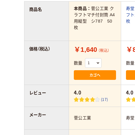
本商品：
菅公工業 ク
寿堂
商品名
ラフトマチ付封筒 A4
フト
用縦型 シ787 50
枚
枚
￥1,640
￥8
価格（税込）
（税込）
数量
数量
カゴへ
4.0
4.0
レビュー
(17)
メーカー
菅公工業
寿堂