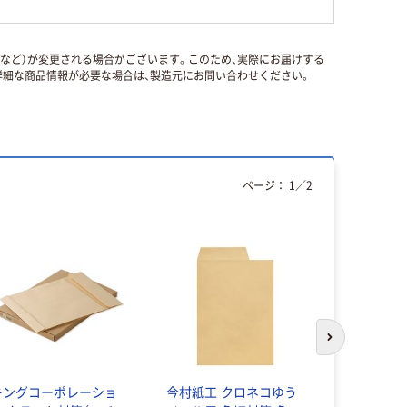
国など）が変更される場合がございます。このため、実際にお届けする
細な商品情報が必要な場合は、製造元にお問い合わせください。
ページ：
1
／
2
次のスライド
キングコーポレーショ
今村紙工 クロネコゆう
菅公工業 テ