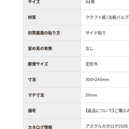
サイズ
A4用
アスクル商品環境
50
材質
クラフト紙（古紙パルプ
スコア
封筒裏面の貼り方
サイド貼り
留め具の有無
なし
郵便サイズ
定形外
寸法
300×240mm
マチ寸法
20mm
備考
【返品について】ご購入
アスクルカタログ2025
カタログ情報