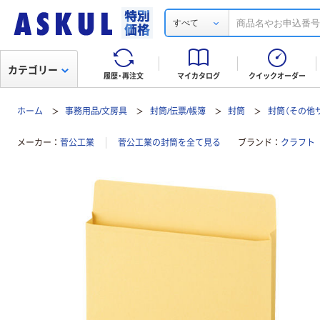
すべて
カテゴリー
履歴・再注文
マイカタログ
クイックオーダー
ホーム
事務用品/文房具
封筒/伝票/帳簿
封筒
封筒（その他
メーカー
菅公工業
菅公工業の封筒を全て見る
ブランド
クラフト