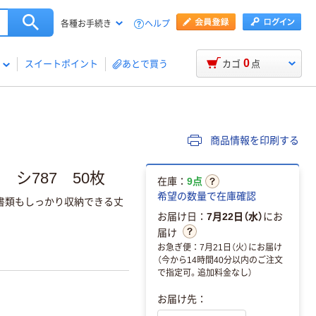
ヘルプ
各種お手続き
0
スイートポイント
あとで買う
カゴ
点
商品情報を印刷する
 シ787 50枚
在庫：
9点
希望の数量で在庫確認
の書類もしっかり収納できる丈
お届け日：
7月22日（水）
にお
届け
お急ぎ便：7月21日（火）にお届け
（今から14時間40分以内のご注文
で指定可。追加料金なし）
お届け先：