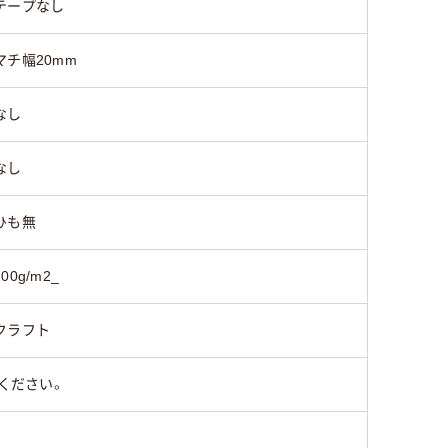
テープなし
マチ幅20mm
なし
なし
ひも無
100g/m2_
クラフト
ください。