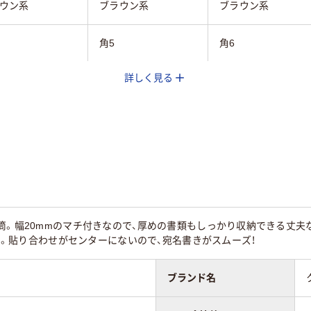
ウン系
ブラウン系
ブラウン系
角5
角6
詳しく見る
プなし
テープ付
テープ無
フト紙
クラフト紙
クラフト紙
なし
なし
なし
なし
筒。幅20mmのマチ付きなので、厚めの書類もしっかり収納できる丈夫
なし
なし
ド貼り。貼り合わせがセンターにないので、宛名書きがスムーズ！
なし
なし
ブランド名
ド貼り
センター貼り
センター貼り