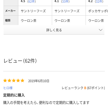
4.5
4.1
4.2
（
62件
）
（
33件
）
（
32件
）
サントリーフーズ
サントリーフーズ
ポッカサッポ
メーカー
ウーロン茶
ウーロン茶
ウーロン茶
種類
詳しく見る
液体
液体
タイプ
1.4L
2.0L、2000ml
2000ml、2.0L
内容量
アスクル
商品環境
70
70
50
スコア
レビュー（62件）
2019年6月10日
ヒロ様
レビューランク
B
(67ポイント)
定期的に購入
購入の手間を考えたら、便利なので定期的に購入してます