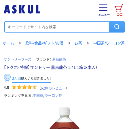
カゴ
メニュー
ホーム
飲料/食品/ギフト/お酒
お茶
中国茶/ウーロン茶
サントリーフーズ
ブランド：
黒烏龍茶
【トクホ・特保】サントリー 黒烏龍茶 1.4L 1箱（8本入）
2
万回
購入いただきました！
4.5
（
62
件のレビュー
）
ランキングを見る：
中国茶/ウーロン茶