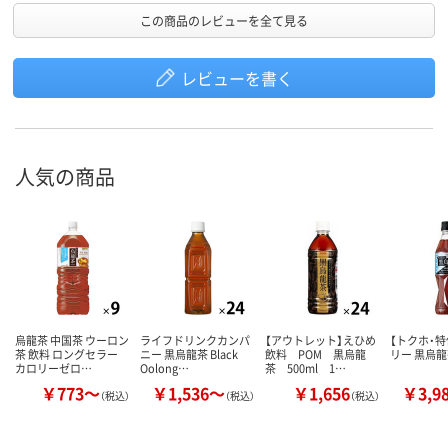
この商品のレビューを全て見る
レビューを書く
人気の商品
烏龍茶 中国茶 ウーロン
ライフドリンクカンパ
【アウトレット】えひめ
【トクホ・特
茶 飲料 ロングセラー
ニー 黒烏龍茶 Black
飲料 POM 黒烏龍
リー 黒烏
カロリーゼロ…
Oolong…
茶 500ml 1…
￥773～
￥1,536～
￥1,656
￥3,9
（税込）
（税込）
（税込）