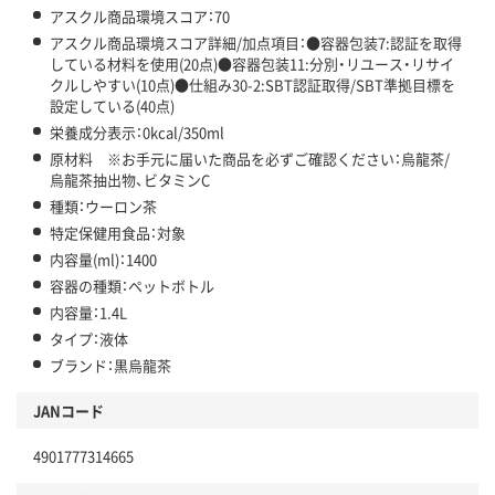
アスクル商品環境スコア：70
アスクル商品環境スコア詳細/加点項目：●容器包装7:認証を取得
している材料を使用(20点)●容器包装11:分別・リユース・リサイ
クルしやすい(10点)●仕組み30-2:SBT認証取得/SBT準拠目標を
設定している(40点)
栄養成分表示：0kcal/350ml
原材料 ※お手元に届いた商品を必ずご確認ください：烏龍茶/
烏龍茶抽出物、ビタミンC
種類：ウーロン茶
特定保健用食品：対象
内容量(ml)：1400
容器の種類：ペットボトル
内容量：1.4L
タイプ：液体
ブランド：黒烏龍茶
JANコード
4901777314665