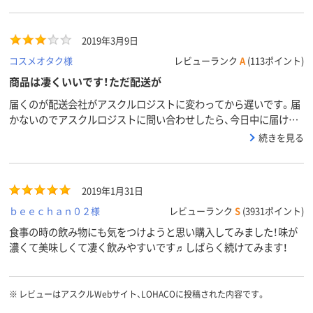
2019年3月9日
コスメオタク様
レビューランク
A
(113ポイント)
商品は凄くいいです！ただ配送が
届くのが配送会社がアスクルロジストに変わってから遅いです。届
かないのでアスクルロジストに問い合わせしたら、今日中に届ける
と言いながら配達来なかったです。アスクルロジストのコールセン
続きを見る
ターの対応も悪いので佐川さんに戻して欲しいです。このままアス
クルロジストなら頼むのやめようかと思うくらいです。
2019年1月31日
ｂｅｅｃｈａｎ０２様
レビューランク
S
(3931ポイント)
食事の時の飲み物にも気をつけようと思い購入してみました！味が
濃くて美味しくて凄く飲みやすいです♬しばらく続けてみます！
※
レビューはアスクルWebサイト、LOHACOに投稿された内容です。