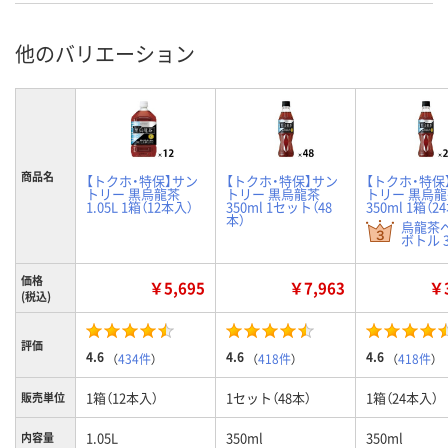
他のバリエーション
商品名
【トクホ・特保】サン
【トクホ・特保】サン
【トクホ・特保
トリー 黒烏龍茶
トリー 黒烏龍茶
トリー 黒烏
1.05L 1箱（12本入）
350ml 1セット（48
350ml 1箱（2
本）
烏龍茶
ボトル 3
価格
￥5,695
￥7,963
￥3
(税込)
評価
4.6
4.6
4.6
（
434件
）
（
418件
）
（
418件
）
1箱（12本入）
1セット（48本）
1箱（24本入）
販売単位
1.05L
350ml
350ml
内容量