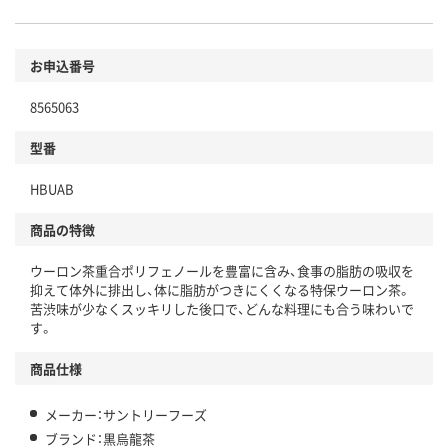
環境に配慮した材料を使用
商品
お申込番号
本体
省資源・省エネ・節水
8565063
分別・リサイクルしやすい設計
型番
独自の回収スキームがある
HBUAB
仕組
アスクルで資源循環している
商品の特徴
温室効果ガスなどの削減
ウーロン茶重合ポリフェノールを豊富に含み、食事の脂肪の吸収を
この商品の環境配慮ポイントです。下記商品詳細「
抑えて体外に排出し、体に脂肪がつきにくくなる特保ウーロン茶。
アスクル商品環境スコア詳細／加点項目
」で確認できます。
苦渋味が少なくスッキリした後口で、どんな料理にも合う味わいで
す。
商品仕様
メーカー：サントリーフーズ
ブランド：黒烏龍茶