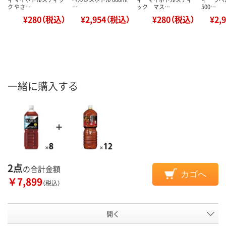
ク やさ…
…
ック マス…
500…
¥280（税込）
¥2,954（税込）
¥280（税込）
¥2,
一緒に購入する
2点
の合計金額
カゴへ
￥7,899
（税込）
開く