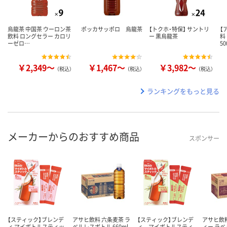
烏龍茶 中国茶 ウーロン茶
ポッカサッポロ 烏龍茶
【トクホ・特保】 サントリ
【
飲料 ロングセラー カロリ
ー 黒烏龍茶
料
ーゼロ…
5
￥2,349～
￥1,467～
￥3,982～
（税込）
（税込）
（税込）
ランキングをもっと見る
メーカーからのおすすめ商品
スポンサー
【スティック】ブレンデ
アサヒ飲料 六条麦茶 ラ
【スティック】ブレンデ
アサヒ飲
ィ マイボトルスティッ
ベルレスボトル 660ml
ィ マイボトルスティ
ィー ラ