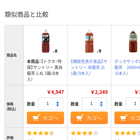
類似商品と比較
商品名
本商品：
【トクホ・特
【機能性表示食品】サ
ポッカサッポ
保】サントリー 黒烏
ントリー 烏龍茶 2L
龍茶 2000m
龍茶 1.4L 1箱（8本
1箱（9本入）
（6本入）
入）
￥4,947
￥2,349
￥1
数量
数量
数量
価格
(税込)
カゴへ
カゴへ
カ
評価