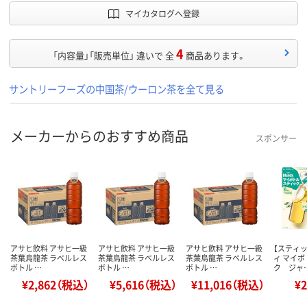
マイカタログへ登録
4
「内容量」「販売単位」 違いで 全
商品あります。
サントリーフーズの中国茶/ウーロン茶を全て見る
メーカーからのおすすめ商品
スポンサー
アサヒ飲料 アサヒ一級
アサヒ飲料 アサヒ一級
アサヒ飲料 アサヒ一級
【スティ
茶葉烏龍茶 ラベルレス
茶葉烏龍茶 ラベルレス
茶葉烏龍茶 ラベルレス
ィ マイ
ボトル …
ボトル …
ボトル …
ク ジャ
¥2,862（税込）
¥5,616（税込）
¥11,016（税込）
¥