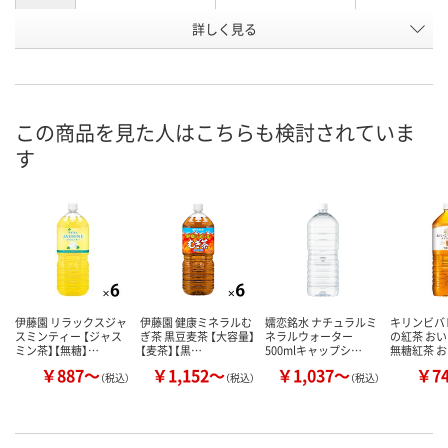
お申込番
詳しく見る
293548
888371
667639
号
あり
あり
あり
在庫
8月7日（金）
8月7日（金）
8月7日（金）
お届け日
この商品を見た人はこちらも検討されていま
す
数量
数量
数量
カゴへ
カゴへ
カ
伊藤園 リラックスジャ
伊藤園 健康ミネラルむ
嬬恋銘水 ナチュラルミ
キリンビバ
スミンティー 【ジャス
ぎ茶 黒豆麦茶 【大容量】
ネラルウォーター
の紅茶 おい
ミン茶】【無糖】…
【麦茶】【黒…
500mlキャップシ…
無糖紅茶 
￥887～
￥1,152～
￥1,037～
￥7
（税込）
（税込）
（税込）