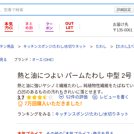
詳細設定
お届け先
〒135-0061
ッチン用品
キッチンスポンジ/たわし/水切りネット
たわし
【たわし】
て見る
ブランド
オーエ（OHE）
熱と油につよい パームたわし 中型 2号 
熱と油に強いヤシノミ繊維たわし。純植物性繊維をたばねてい
凸凹のあるものの汚れもきれいに落とせます。
3.7
52件の評価
レビューを書く
7万回購入いただきました！
ランキングをみる
キッチンスポンジ/たわし/水切りネット
本気プライス
その他の「本気プライス」商品を見る