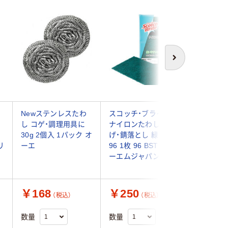
次へ
Newステンレスたわ
スコッチ・ブライト
シンク洗
用
し コゲ・調理用具に
ナイロンたわし 焦
1個
30g 2個入 1パック オ
げ・錆落とし 緑 No.
リ
ーエ
96 1枚 96 BST スリ
ーエムジャパン
￥168
￥250
￥196
（税込）
（税込）
数量
数量
数量