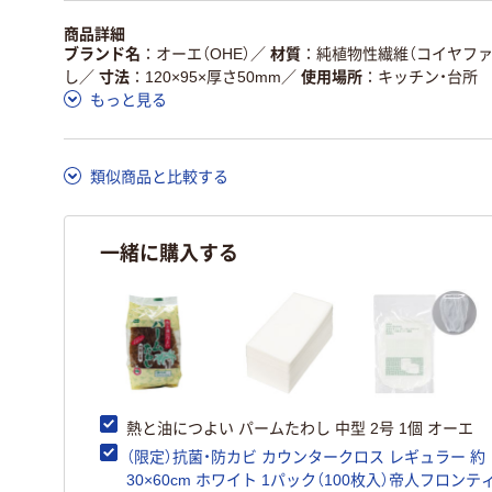
商品詳細
ブランド名
オーエ（OHE）
／
材質
純植物性繊維（コイヤファ
し
／
寸法
120×95×厚さ50mm
／
使用場所
キッチン・台所
もっと見る
類似商品と比較する
一緒に購入する
熱と油につよい パームたわし 中型 2号 1個 オーエ
（限定）抗菌・防カビ カウンタークロス レギュラー 約
30×60cm ホワイト 1パック（100枚入）帝人フロンテ