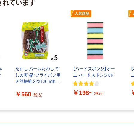
されています
人気商品
×
たわし パームたわし や
【ハードスポンジ】オー
ッ
しの実 鍋・フライパン用
エ ハードスポンジCK
天然繊維 222126 5個 オ
ーエ
￥198~
￥560
（税込）
（税込）