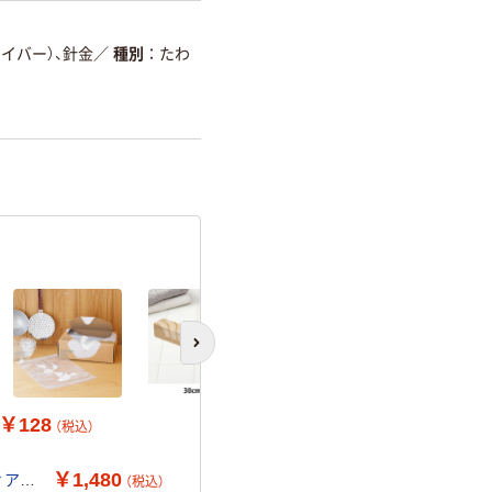
イバー）、針金
／
種別
たわ
次のスライドへ
￥128
（税込）
￥1,480
ィア
（税込）