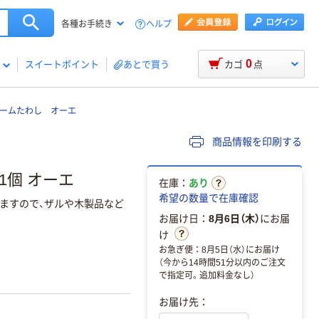
ヘルプ
各種お手続き
0
スイートポイント
あとで買う
カゴ
点
パームたわし オーエ
商品情報を印刷する
1個 オーエ
在庫：
あり
希望の数量で在庫確認
ますので、ザルや木製品など
お届け日：
8月6日（木）
にお届
け
お急ぎ便：8月5日（水）にお届け
（今から14時間51分以内のご注文
で指定可。追加料金なし）
お届け先：