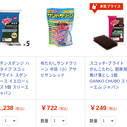
本気プライス
チンスポンジ ハ
布たわしサンドクリ
スコッチ・ブライト
タイプ スコッ
ーン 中目 （小） アサ
がんこたわし 厨房
ブライト スポン
ヒサンレッド
焦げ落とし 1個
ース イエロー L
GANKO CHUBO ス
ズ 5個 スリーエ
ーエム ジャパン
ャパン
,238
￥722
￥249
（税込）
（税込）
（税込）
数量
数量