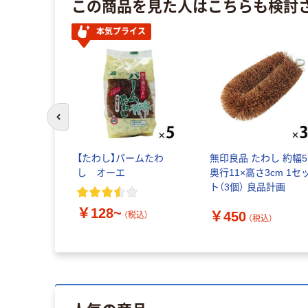
この商品を見た人はこちらも検討
本気プライス
前のスライドへ
 大型 ビッ
【たわし】パームたわ
無印良品 たわし 約幅5
 KCー013
し オーエ
奥行11×高さ3cm 1セ
ト（3個） 良品計画
￥128~
￥450
（税込）
込）
（税込）