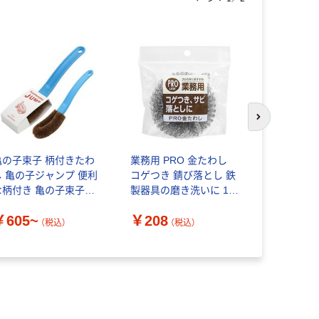
次のスライド
亀の子束子 柄付きたわ
業務用 PRO 金たわし
金鳥 ニチ
し 亀の子ジャンプ 便利
コゲつき 錆び落とし 鉄
判
な柄付き 亀の子束子西
製器具の磨き洗いに 1個
￥184
尾商店
ワイズ
（
￥605~
￥208
（税込）
（税込）