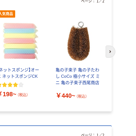
ページ：
1
／
2
人気商品
次のスライド
【ネットスポンジ】オー
亀の子束子 亀の子たわ
アイセン 
エ ネットスポンジCK
し CoCo 極小サイズ ミ
わし 抗菌
ニ 亀の子束子西尾商店
￥190~
￥198~
￥440~
（税込）
（税込）
ページ：
1
／
2