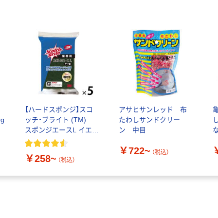
し
【ハードスポンジ】スコ
アサヒサンレッド 布
g
ッチ・ブライト (TM)
たわしサンドクリー
スポンジエースL イエロ
ン 中目
ー スリーエム ジャパン
￥722~
(3M)
（税込）
￥258~
（税込）