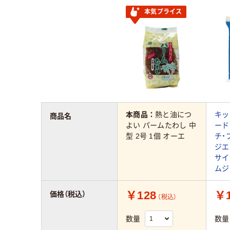
本気プライス
本商品：
熱と油につ
キッ
商品名
よい パームたわし 中
ード
型 2号 1個 オーエ
チ・
ジエ
サイ
ムジ
￥128
￥1
価格（税込）
（税込）
数量
数量