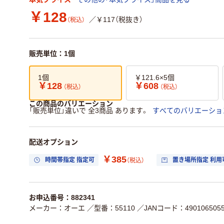
￥128
／￥117（税抜き）
（税込）
販売単位：1個
1個
￥121.6×5個
￥128
￥608
（税込）
（税込）
この商品のバリエーション
「販売単位」違いで 全3商品 あります。
すべてのバリエーショ
配送オプション
￥385
時間帯指定 指定可
置き場所指定 利用
（税込）
お申込番号：882341
メーカー：オーエ
／型番：55110
／JANコード：4901065055