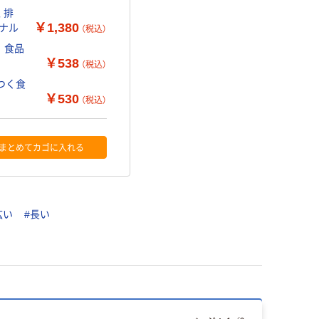
 排
￥1,380
ジナル
（税込）
 食品
￥538
（税込）
っつく食
￥530
（税込）
まとめてカゴに入れる
広い
#長い