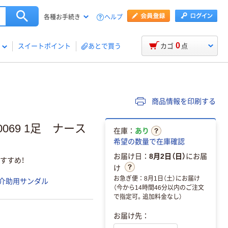
ヘルプ
各種お手続き
0
スイートポイント
あとで買う
カゴ
点
商品情報を印刷する
069 1足 ナース
在庫：
あり
希望の数量で在庫確認
お届け日：
8月2日（日）
にお届
すすめ！
け
お急ぎ便：8月1日（土）にお届け
介助用サンダル
（今から14時間46分以内のご注文
で指定可。追加料金なし）
お届け先：