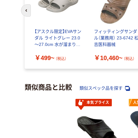
前のスライドへ
【アスクル限定】EVAサン
フィッティングサンダ
ダル ライトグレー 23.0
ル（業務用） 23-6742 
～27.0cm 水が溜まりに
吉医科器械
くい
￥499~
￥10,460~
（税込）
（税込）
類似商品と比較
類似スペック品を探す
本気プライス
人