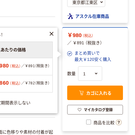
アスクル在庫商品
！
￥980
（税込）
／ ￥891 （税抜き）
を見る
足あたりの価格
まとめ買いで
最大￥120安く購入
980
／￥891（税抜き）
（税込）
数量
可
860
／￥782（税抜き）
（税込）
カゴに入れる
定期間表示しない
720069
マイカタログ登録
商品を比較
面に色移りや素材の付着が起