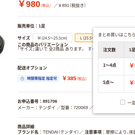
￥980
／￥891（税抜き）
（税込）
販売単位：1足
まとめ買いはこちら
M (24.5～25.5cm)
L (25.5～26.5cm)
サイズ
この商品のバリエーション
「サイズ」違いで 全2商品 あります。
すべてのバリエーション
注文数
1
1～4点
￥
配送オプション
￥385
時間帯指定 指定可
置き場所指定 利用
（税込）
5点～
￥
お申込番号：891706
一
メーカー：テンダイ
／型番：720069
／JANコード：4939030
商品詳細
ブランド名
TENDAI（テンダイ）
／
注意事項
摩擦により、床