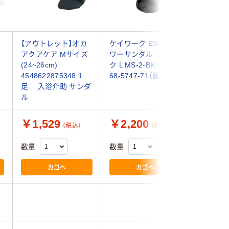
ン
【アウトレット】オカ
ケイワーク EVAシャ
松吉医科
アクアケア Mサイズ
ワーサンダル ブラッ
ティング
(24~26cm)
ク L MS-2-BK-L 1足
務用) ブラ
4548622875348 1
68-5747-71（直送品）
6742-00
足 入浴介助 サンダ
入)（直送
ル
￥1,529
￥2,200
￥10,
（税込）
（税込）
数量
数量
数量
カゴへ
カゴへ