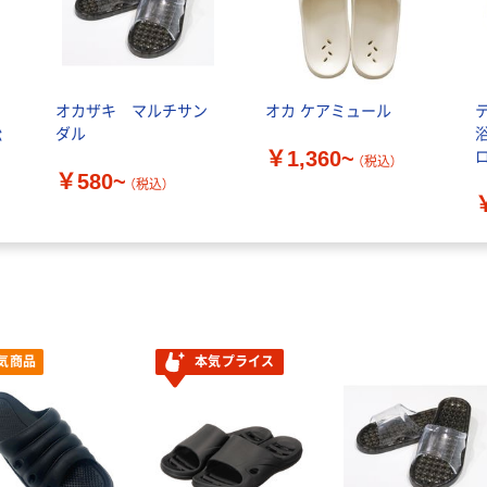
オカザキ マルチサン
オカ ケアミュール
松
ダル
￥1,360~
ロ
（税込）
￥580~
（税込）
品
気商品
本気プライス