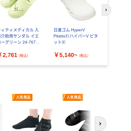
次のスライド
ティティメディカル 入
日進ゴム HyperV
【在庫一掃セ
浴介助用サンダル イエ
Pitatto3（ハイパーV ピタ
で】テンダ
ーグリーン 24-7677-
ット3）
ングサンダル 
0003 1足 サンダル
1足 サン
￥2,761
￥5,140~
￥490
医療用 ナース（直送
（わけあり品
（税込）
（税込）
（
）
人気商品
人気商品
次へ