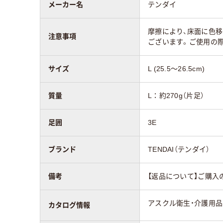
メーカー名
テンダイ
摩擦により、床面に色
注意事項
ございます。ご使用の
サイズ
L (25.5～26.5cm)
質量
L：約270g（片足）
足囲
3E
ブランド
TENDAI（テンダイ）
備考
【返品について】ご購入
アスクル衛生・介護用品カ
カタログ情報