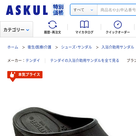
すべて
カテゴリー
履歴・再注文
マイカタログ
クイックオーダー
ホーム
衛生/医療/介護
シューズ・サンダル
入浴介助用サンダル
メーカー
テンダイ
テンダイの入浴介助用サンダルを全て見る
ブラ
本気プライス