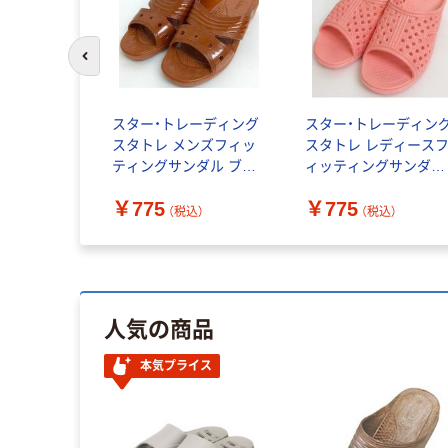
前のスライドへ
スター・トレーディング
スター・トレーディン
スタトレ メンズフィッ
スタトレ レディース
ティングサンダル ブラ
ィッティングサンダル
ウン L T30210 BR 1足
ピンク L T30212 PI 1
￥775
￥775
569-1351（直送品）
569-1343（直送品）
（税込）
（税込）
人気の商品
本気プライス