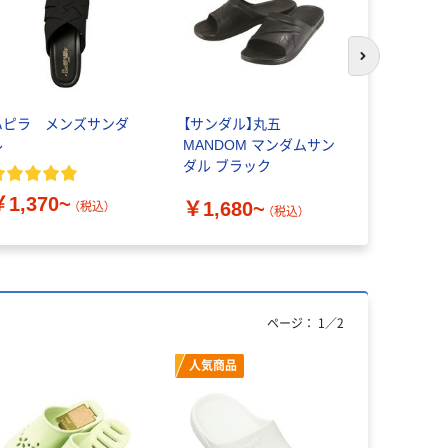
次のスライド
ハピラ メンズサンダ
【サンダル】丸五
オクムラ 
ル
MANDOM マンダムサン
ダル
ダル ブラック
￥1,669
￥1,370~
￥1,680~
（税込）
（税込）
ページ：
1
／
2
人気商品
わけあり特