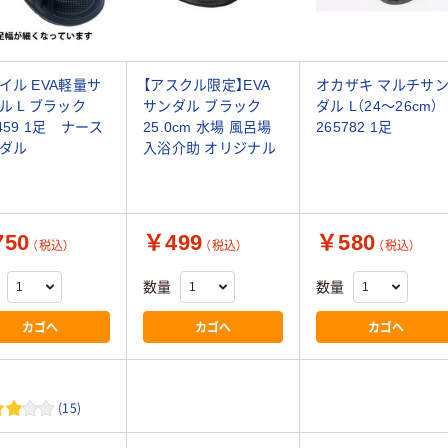
イル EVA軽量サ
【アスクル限定】EVA
オカザキ マルチサ
ル L ブラック
サンダル ブラック
ダル L（24～26cm）
9459 1足 ナース
25.0cm 水場 風呂場
265782 1足
ダル
入浴介助 オリジナル
50
￥499
￥580
（税込）
（税込）
（税込）
数量
数量
カゴへ
カゴへ
カゴへ
(15)