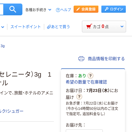
ヘルプ
各種お手続き
0
スイートポイント
あとで買う
カゴ
点
3g
商品情報を印刷する
レニータ）3g 1
在庫：
あり
ナル
希望の数量で在庫確認
お届け日：
7月23日（木）
にお
インで、旅館・ホテルのアメニ
届け
お急ぎ便：7月22日（水）にお届け
（今から14時間50分以内のご注文
ルク/シュガー
で指定可。追加料金なし）
お届け先：