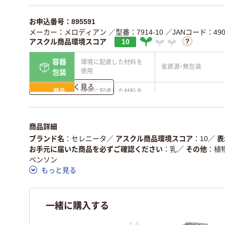
お申込番号：895591
メーカー：メロディアン
／型番：7914-10
／JANコード：4902
アスクル商品環境スコア
10
容器
環境に配慮した材料を
省資源・無包装
使用
包装
詳しく見る
商品
環境に配慮した材料を
省資源・省エネ・節水
本体
使用
独自の回収スキームが
アスクルで資源循環し
仕組
商品詳細
ある
ている
ブランド名
セレニータ
／
アスクル商品環境スコア
10
／
表
この商品の環境配慮ポイントです。詳しくはページ下部の商品
お手元に届いた商品を必ずご確認ください
乳
／
その他
植
ア詳細／加点項目
」で確認できます。
ベンソン
もっと見る
一緒に購入する