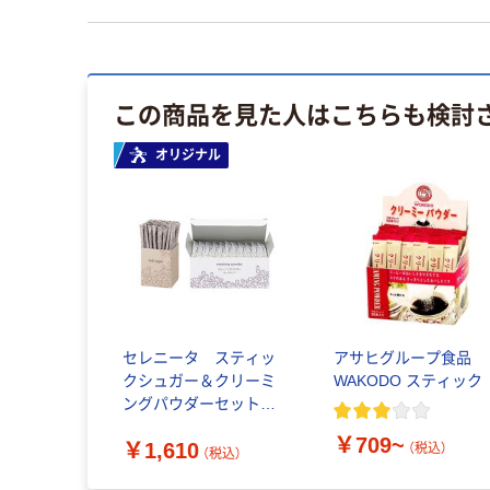
この商品を見た人はこちらも検討
オリジナル
セレニータ スティッ
アサヒグループ食品
クシュガー＆クリーミ
WAKODO スティック
ングパウダーセット
（100本入×各1箱） オリ
￥709~
￥1,610
ジナル
（税込）
（税込）