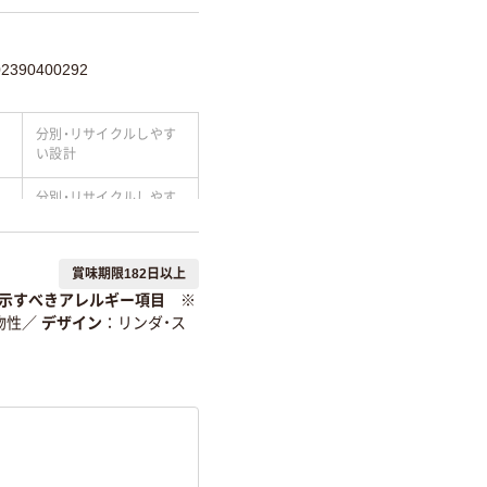
390400292
分別・リサイクルしやす
い設計
分別・リサイクルしやす
い設計
温室効果ガスなどの
賞味期限182日以上
削減
示すべきアレルギー項目 ※
詳細「
アスクル商品環境スコ
物性
／
デザイン
リンダ・ス