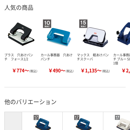
人気の商品
プラス 穴あけパン
カール事務器 穴あけ
マックス 軽あけパン
カール事務
チ フォース1/2
パンチ
チスクーバ
チ ブルー SD
1個
￥774～
￥490～
￥1,135～
￥2,
（税込）
（税込）
（税込）
他のバリエーション