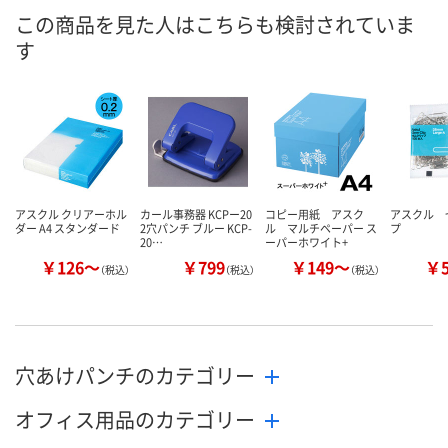
7点
あり
4点
在庫
この商品を見た人はこちらも検討されていま
す
8月10日（月）
8月10日（月）
8月10日（月）
お届け日
数量
数量
数量
カゴへ
カゴへ
カ
アスクル クリアーホル
カール事務器 KCPー20
コピー用紙 アスク
アスクル 
ダー A4 スタンダード
2穴パンチ ブルー KCP-
ル マルチペーパー ス
プ
20…
ーパーホワイト+
￥126～
￥799
￥149～
￥
（税込）
（税込）
（税込）
穴あけパンチのカテゴリー
オフィス用品のカテゴリー