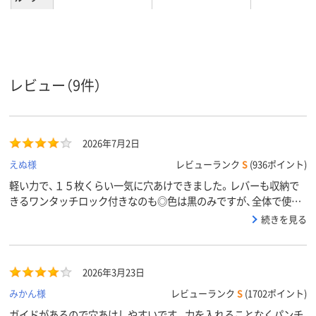
25枚
16枚
16枚
穴あけ枚
数
6mm
6mm
6mm
穴径
レビュー（9件）
ゲージの
有り
有り
有り
有無
対応サイ
A4サイズ
A3
A4サイズ
ズ
2026年7月2日
替え刃対
非対応
非対応
非対応
えぬ様
レビューランク
S
(936ポイント)
応
軽い力で、１５枚くらい一気に穴あけできました。レバーも収納で
きるワンタッチロック付きなのも◎色は黒のみですが、全体で使う
ので助かります。
続きを見る
2026年3月23日
みかん様
レビューランク
S
(1702ポイント)
ガイドがあるので穴あけしやすいです。力を入れることなくパンチ