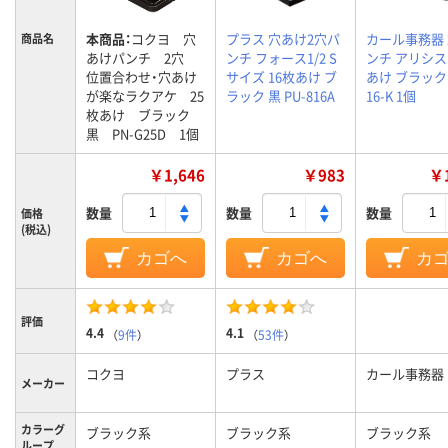
本商品：
コクヨ 穴
プラス 穴あけ2穴パ
カール事務器 
商品名
あけパンチ 2穴
ンチ フォース1/2 S
ンチ アリシス 
位置合わせ・穴あけ
サイズ 16枚あけ ブ
あけ ブラック 
が楽なラクアケ 25
ラック 黒 PU-816A
16-K 1個
枚あけ ブラック
黒 PN-G25D 1個
￥1,646
￥983
￥1
数量
数量
数量
価格
(税込)
カゴへ
カゴへ
カ
評価
4.4
4.1
（
9件
）
（
53件
）
コクヨ
プラス
カール事務器
メーカー
カラーグ
ブラック系
ブラック系
ブラック系
ループ