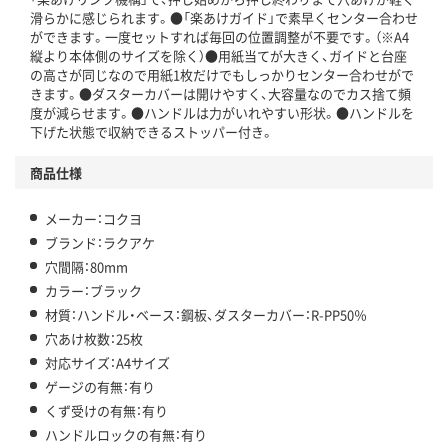
滑らかに感じられます。●「楽あけガイド」で素早くセンター合わせ
ができます。一度セットすれば毎回の位置調整が不要です。（※A4
縦より本体側のサイズを除く）●用紙当てが大きく、ガイドと台座
の高さが同じなので用紙1枚だけでもしっかりセンター合わせがで
きます。●ダスターカバーは開けやすく、大容量なのでカス捨て頻
度が減らせます。●ハンドルは力がいれやすい形状。●ハンドルを
下げた状態で収納できるストッパー付き。
商品仕様
メーカー：コクヨ
ブランド：ラクアケ
穴間隔：80mm
カラー：ブラック
材質：ハンドル・ベース：鋼板、ダスターカバー：R-PP50％
穴あけ枚数：25枚
対応サイズ：A4サイズ
ゲージの有無：有り
くず受けの有無：有り
ハンドルロックの有無：有り