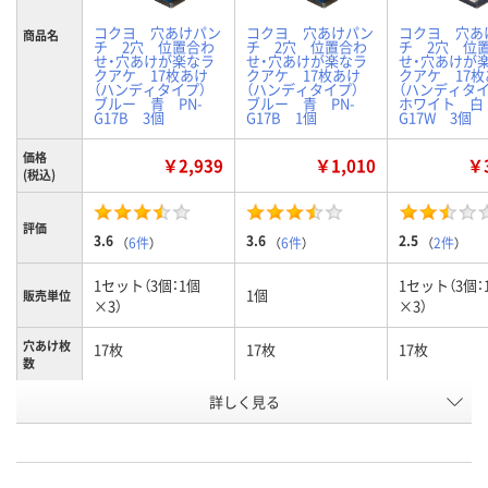
コクヨ 穴あけパン
コクヨ 穴あけパン
コクヨ 穴あ
商品名
チ 2穴 位置合わ
チ 2穴 位置合わ
チ 2穴 位
せ・穴あけが楽なラ
せ・穴あけが楽なラ
せ・穴あけが
クアケ 17枚あけ
クアケ 17枚あけ
クアケ 17枚
（ハンディタイプ）
（ハンディタイプ）
（ハンディタ
ブルー 青 PN-
ブルー 青 PN-
ホワイト 白 
G17B 3個
G17B 1個
G17W 3個
価格
￥2,939
￥1,010
￥3
(税込)
評価
3.6
3.6
2.5
（
6件
）
（
6件
）
（
2件
）
1セット（3個：1個
1セット（3個：
1個
販売単位
×3）
×3）
穴あけ枚
17枚
17枚
17枚
数
詳しく見る
ブルー
ブルー
ホワイト
カラー
お申込番
2010688
1995581
P220240
号