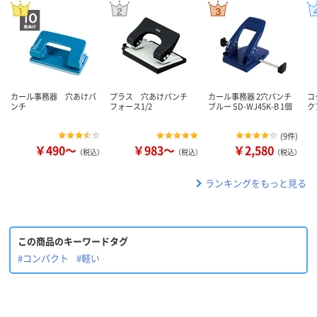
カール事務器 穴あけパ
プラス 穴あけパンチ
カール事務器 2穴パンチ
コ
ンチ
フォース1/2
ブルー SD-WJ45K-B 1個
ク
(
9件
)
￥490～
￥983～
￥2,580
（税込）
（税込）
（税込）
ランキングをもっと見る
この商品のキーワードタグ
#コンパクト
#軽い