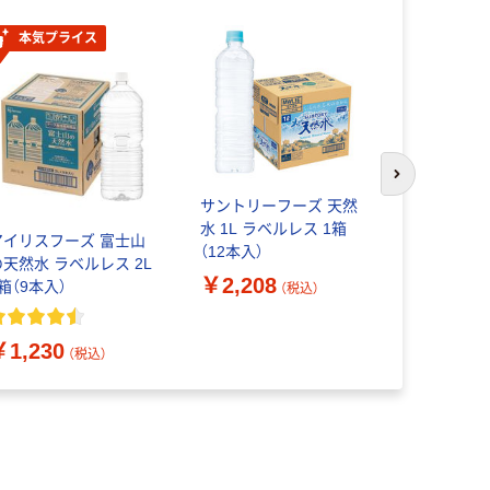
本気プライス
次のスライド
サントリーフーズ 天然
【天然水】
水 1L ラベルレス 1箱
540ml 1
アイリスフーズ 富士山
（12本入）
の天然水 ラベルレス 2L
￥2,208
箱（9本入）
（税込）
￥2,422
￥1,230
（税込）