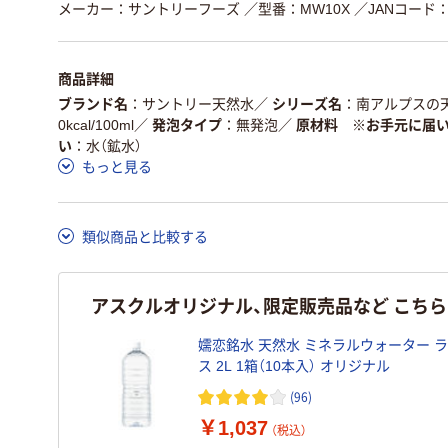
メーカー：サントリーフーズ
／型番：MW10X
／JANコード：4
商品詳細
ブランド名
サントリー天然水
／
シリーズ名
南アルプスの
0kcal/100ml
／
発泡タイプ
無発泡
／
原材料 ※お手元に届
い
水（鉱水）
もっと見る
類似商品と比較する
アスクルオリジナル、限定販売品など こち
嬬恋銘水 天然水 ミネラルウォーター 
ス 2L 1箱（10本入） オリジナル
(96)
￥1,037
（税込）