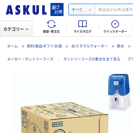
すべて
カテゴリー
履歴・再注文
マイカタログ
クイックオーダー
ホーム
飲料/食品/ギフト/お酒
水/ミネラルウォーター
軟水
メーカー
サントリーフーズ
サントリーフーズの軟水を全て見る
ブ