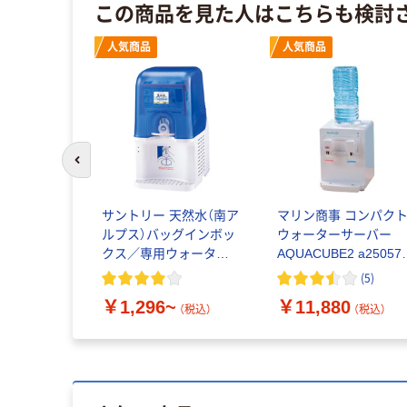
この商品を見た人はこちらも検討
人気商品
人気商品
前のスライドへ
サントリー 天然水（南ア
マリン商事 コンパク
ルプス）バッグインボッ
ウォーターサーバー
クス／専用ウォーター
AQUACUBE2 a25057 
サーバー
個
(
5
)
￥1,296~
￥11,880
（税込）
（税込）