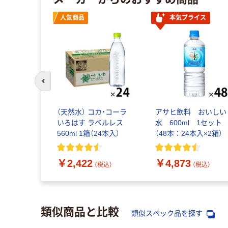
ボ
人気商品
本気プライス
前のスライドへ
しい水 天然
（天然水） コカ・コーラ
アサヒ飲料 おいしい
ボトル 2L
いろはす ラベルレス
水 600ml 1セット
）デザインカ
560ml 1箱（24本入）
（48本：24本入×2箱）
（税込）
￥2,422
￥4,873
（税込）
（税込）
類似商品と比較
類似スペック品を探す