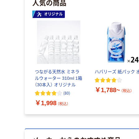
人気の商品
オリジナル
つながる天然水 ミネラ
ハバリーズ 紙パック 
ルウォーター 310ml 1箱
（30本入） オリジナル
￥1,788~
（税込）
(
80
)
￥1,998
（税込）