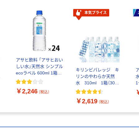
本気プライス
アサヒ飲料 「アサヒおい
しい水」天然水 シンプル
リ
キリンビバレッジ キ
ecoラベル 600ml 1箱
水
リンのやわらか天然
（24本入）
・
水 310ml 1箱（30本
入）【水・ミネラルウォー
￥2,246
（税込）
ター】 ペットボトル 軟
￥2,619
水
（税込）