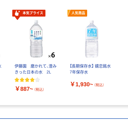
本気プライス
人気商品
水
伊藤園 磨かれて、澄み
【長期保存水】 嬬恋銘水
きった日本の水 2L
7年保存水
￥1,930~
（税込）
￥887~
（税込）