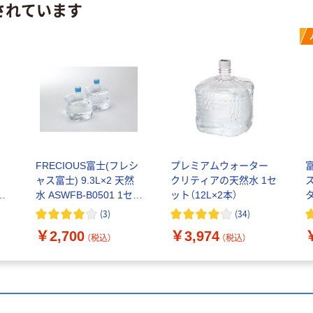
されています
ト
FRECIOUS富士(フレシ
プレミアムウォーター
ャス富士) 9.3L×2 天然
クリティアの天然水 1セ
1
水 ASWFB-B0501 1セッ
ット（12L×2本）
ト(9.3L×2 個)（直送品）
(
3
)
(
34
)
￥2,700
￥3,974
（税込）
（税込）