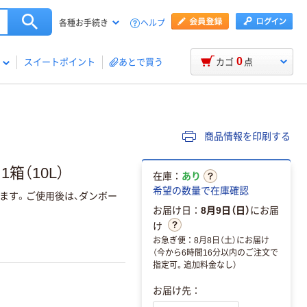
ヘルプ
各種お手続き
0
スイートポイント
あとで買う
カゴ
点
商品情報を印刷する
箱（10L）
在庫：
あり
希望の数量で在庫確認
きます。ご使用後は、ダンボー
お届け日：
8月9日（日）
にお届
け
お急ぎ便：8月8日（土）にお届け
（今から6時間16分以内のご注文で
指定可。追加料金なし）
お届け先：