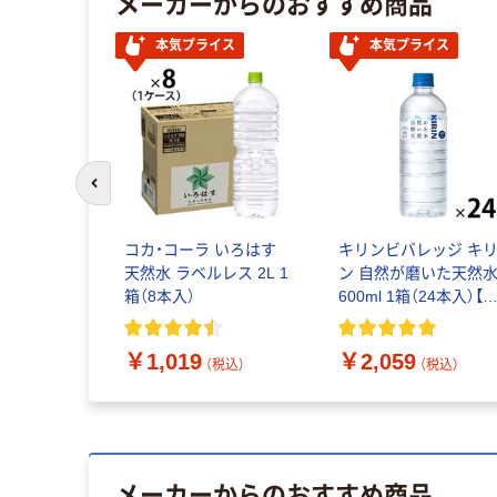
メーカーからのおすすめ商品
本気プライス
本気プライス
前のスライドへ
い・ろ・は・
コカ・コーラ いろはす
キリンビバレッジ キ
ベルレス
天然水 ラベルレス 2L 1
ン 自然が磨いた天然
24本入）
箱（8本入）
600ml 1箱（24本入）【水
ミネラルウォーター】
（税込）
￥1,019
￥2,059
（税込）
（税込）
メーカーからのおすすめ商品