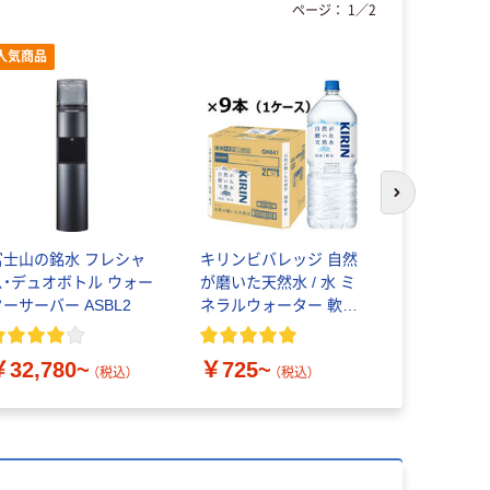
ページ：
1
／
2
人気商品
オリジ
次のスライド
富士山の銘水 フレシャ
キリンビバレッジ 自然
ロハコウォ
ス・デュオボトル ウォー
が磨いた天然水 / 水 ミ
ベルレス
ターサーバー ASBL2
ネラルウォーター 軟水
2L 600ml ペットボトル
￥560~
ラベルレス
￥32,780~
￥725~
（税込）
（税込）