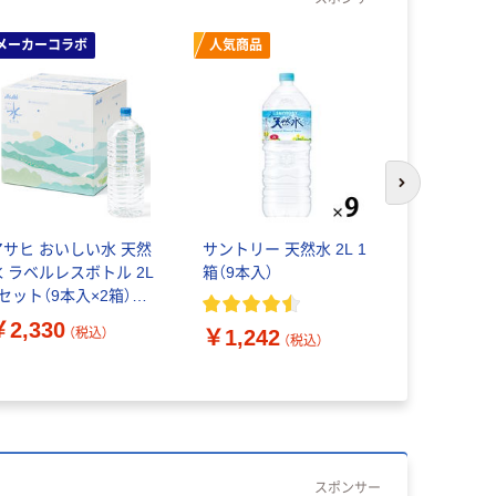
メーカーコラボ
人気商品
本気プ
次のスライド
アサヒ おいしい水 天然
サントリー 天然水 2L 1
キリンビバ
水 ラベルレスボトル 2L
箱（9本入）
ン 自然が
1セット（9本入×2箱）デ
600ml ラ
ザインカートン 限定
定 1箱（24
￥2,330
（税込）
￥1,242
ネラルウォ
（税込）
￥2,280
スポンサー