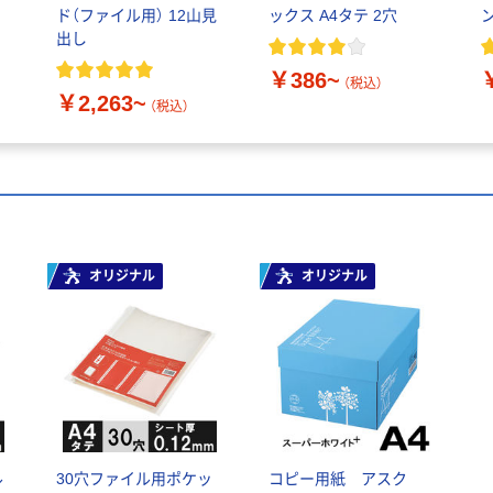
ド（ファイル用） 12山見
ックス A4タテ 2穴
出し
￥386~
（税込）
￥2,263~
（税込）
オリジナル
オリジナル
ル
30穴ファイル用ポケッ
コピー用紙 アスク