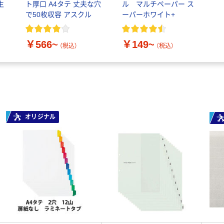
生
ト厚口 A4タテ 丈夫な穴
ル マルチペーパー ス
で50枚収容 アスクル
ーパーホワイト+
￥566~
￥149~
（税込）
（税込）
オリジナル