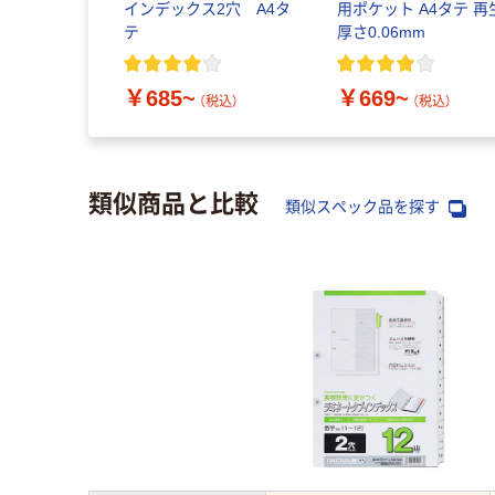
インデックス2穴 A4タ
用ポケット A4タテ 再
テ
厚さ0.06mm
￥685~
￥669~
（税込）
（税込）
類似商品と比較
類似スペック品を探す