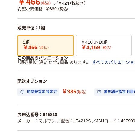
￥466
／￥424（税抜き）
（税込）
希望小売価格
￥660
（税込）
販売単位：1組
1組
￥416.9×10組
￥466
￥4,169
（税込）
（税込）
この商品のバリエーション
「販売単位」違いで 全2商品 あります。
すべてのバリエーショ
配送オプション
￥385
時間帯指定 指定可
置き場所指定 利用
（税込）
お申込番号：945816
メーカー：マルマン
／型番：LT4212S
／JANコード：4979093