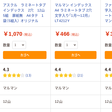
アスクル ラミネートタブ
マルマン インデックス
ファ
インデックス 2穴 12山
A4 ラミネートタブ 2穴
字入
5組 扉紙無 A4タテ 1
文字入り「1月～12月」
ート
袋（5組入） オリジナル
LT4212Y
マン
￥1,070
￥466
￥
（税込）
（税込）
数量
数量
数量
カゴへ
カゴへ
4.3
4.4
4.4
(13)
(21)
マルマン
マルマン
マル
12山
12山
12