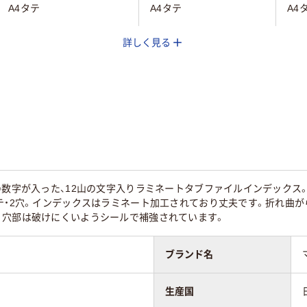
A4タテ
A4タテ
A4
詳しく見る
タテ
タテ
タテ
ラミネート見出し
ラミネート見出し
ラミ
2穴
2穴
2穴
文字入り
文字
の数字が入った、12山の文字入りラミネートタブファイルインデックス
テ・2穴。インデックスはラミネート加工されており丈夫です。折れ曲
。穴部は破けにくいようシールで補強されています。
扉紙なし
扉紙付
あり
ブランド名
20
4
生産国