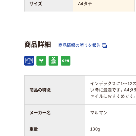
サイズ
A4タテ
向き
タテ
ファイル用インデッ
ラミネート見出し
商品詳細
クスの材質
商品情報の誤りを報告
穴数
2穴
ファイル用インデッ
文字入り
クスのタイプ
インデックスに1～12
商品の特徴
い時に最適です。A4タ
ァイルにおすすめです
扉紙
扉紙1枚
メーカー名
マルマン
アスクル商品環境ス
コア
重量
130g