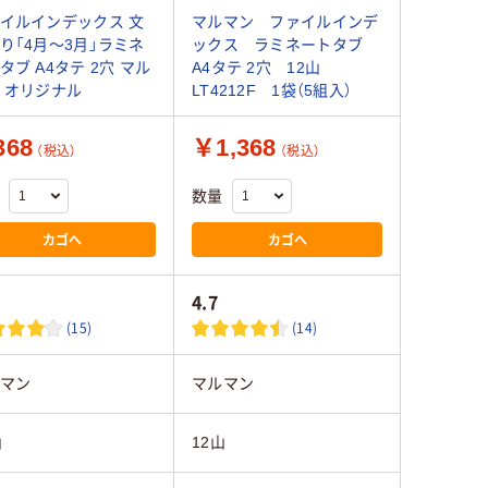
イルインデックス 文
マルマン ファイルインデ
り「4月～3月」ラミネ
ックス ラミネートタブ
タブ A4タテ 2穴 マル
A4タテ 2穴 12山
 オリジナル
LT4212F 1袋（5組入）
368
￥1,368
（税込）
（税込）
数量
カゴへ
カゴへ
4.7
(15)
(14)
マン
マルマン
山
12山