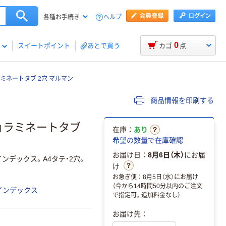
ヘルプ
各種お手続き
0
スイートポイント
あとで買う
カゴ
点
ミネートタブ 2穴 マルマン
商品情報を印刷する
2」ラミネートタブ
在庫：
あり
希望の数量で在庫確認
お届け日：
8月6日（木）
にお届
ンデックス。A4タテ・2穴。
け
お急ぎ便：8月5日（水）にお届け
（今から14時間50分以内のご注文
インデックス
で指定可。追加料金なし）
お届け先：