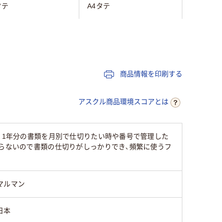
タテ
A4タテ
タテ
ネート見出し
ラミネート見出し
商品情報を印刷する
2穴
アスクル商品環境スコアとは
入り
。1年分の書類を月別で仕切りたい時や番号で管理した
がらないので書類の仕切りがしっかりでき、頻繁に使うフ
扉紙付
マルマン
0
日本