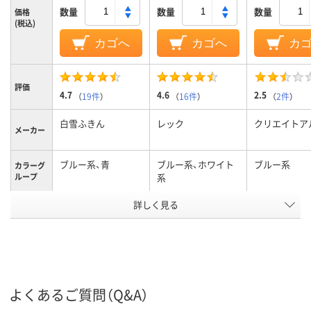
数量
数量
数量
価格
(税込)
カゴへ
カゴへ
カ
評価
4.7
4.6
2.5
（
19件
）
（
16件
）
（
2件
）
白雪ふきん
レック
クリエイトア
メーカー
ブルー系、青
ブルー系、ホワイト
ブルー系
カラーグ
ループ
系
アスクル
詳しく見る
商品環境
20
スコア
よくあるご質問（Q&A）