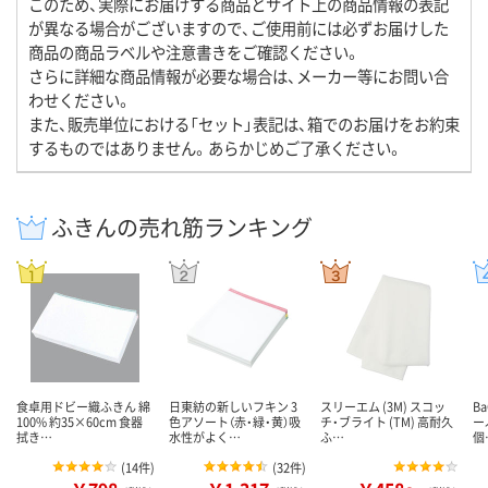
このため、実際にお届けする商品とサイト上の商品情報の表記
が異なる場合がございますので、ご使用前には必ずお届けした
商品の商品ラベルや注意書きをご確認ください。
さらに詳細な商品情報が必要な場合は、メーカー等にお問い合
わせください。
また、販売単位における「セット」表記は、箱でのお届けをお約束
するものではありません。あらかじめご了承ください。
ふきんの売れ筋ランキング
食卓用ドビー織ふきん 綿
日東紡の新しいフキン 3
スリーエム (3M) スコッ
B
100% 約35×60cm 食器
色アソート（赤・緑・黄）吸
チ・ブライト (TM) 高耐久
ー
拭き…
水性がよく…
ふ…
個
(
14件
)
(
32件
)