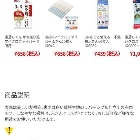
激落ちくん かや織り風
BaGNマイクロファイ
GNさっと使える 不織
激落ちく
マイクロファイバー 台
バーふきん10枚入
布ふきん60枚入
いクロス
所用 …
K0042…
K00362…
K00309 
¥658（税込）
¥658（税込）
¥439（税込）
¥1,
商品説明
表面は美しい友禅染、裏面は白い蚊帳生地のリバーシブル仕立ての布巾
です。しなやかな感触は、ふきんとしてだけでなく、おしぼりなど様々な
用途でお使いいただけます。