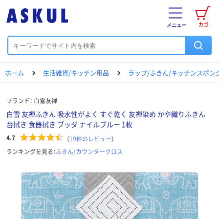
カゴ
メニュー
ホーム
生活雑貨/キッチン用品
ラップ/ふきん/キッチンスポン
ブランド：
白雪友禅
白雪 友禅ふきん 吸水性がよく すぐ乾く 友禅染め かや織りふきん
台拭き 食器拭き ブッダ ナイルブルー 1枚
4.7
（
19
件のレビュー
）
ランキングを見る：
ふきん/カウンタークロス