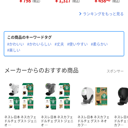
￥798
￥1,317
￥458～
（税込）
（税込）
（税込）
ランキングをもっと見る
この商品のキーワードタグ
#かわいい
#かわいらしい
#丈夫
#使いやすい
#柔らかい
#楽しい
メーカーからのおすすめ商品
スポンサー
ネスレ日本 ネスカフェ
ネスレ日本 ネスカフェ
ネスレ日本 ネスカフェ
ネスレ日
ドルチェ グスト ジェニ
ドルチェ グスト ジェニ
ドルチェ グスト ネオ
ドルチェ 
オ …
オ …
カフ…
カフ…