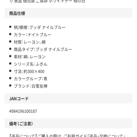
り 景品 個包装 ご挨拶 ホワイトデー 母の日
商品仕様
柄/模様：ブッダ ナイルブルー
カラー：ナイトブルー
材質：レーヨン、綿
商品タイプ：ブッダ ナイルブルー
素材：綿、レーヨン
シリーズ名：ふきん
寸法：約300×400
カラーグループ：青
ブランド：白雪友禅
JANコード
4984196100187
備考（ご注意）
【返品について】ご購入の際は、ご利用ガイド「返品・交換について」