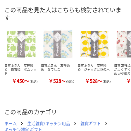
この商品を見た人はこちらも検討されていま
す
白雪ふきん 友禅染
白雪ふきん 友禅染
白雪ふきん 友禅染
白雪 友禅ふ
め 白雪姫 ポムレッ
め なでしこ
め ジャックと豆の木
がよく すぐ
ド
め かや織
￥450～
￥528～
￥528～
￥
（税込）
（税込）
（税込）
この商品のカテゴリー
ホーム
生活雑貨/キッチン用品
雑貨ギフト
キッチン雑貨 ギフト