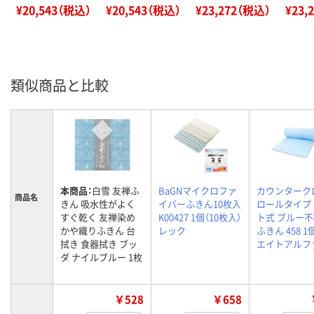
¥20,543（税込）
¥20,543（税込）
¥23,272（税込）
¥23,
類似商品と比較
本商品：
白雪 友禅ふ
BaGNマイクロファ
カウンターク
商品名
きん 吸水性がよく
イバーふきん10枚入
ロールタイプ
すぐ乾く 友禅染め
K00427 1個（10枚入）
ト式 ブルー
かや織りふきん 台
レック
ふきん 458 1
拭き 食器拭き ブッ
エイトアルフ
ダ ナイルブルー 1枚
￥528
￥658