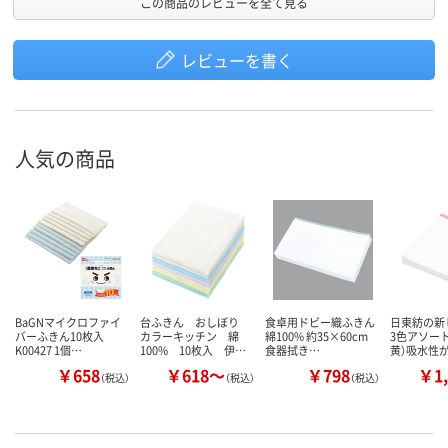
この商品のレビューを全て見る
レビューを書く
人気の商品
BaGNマイクロファイ
台ふきん おしぼり
食卓用ドビー織ふきん
日東紡の新
バーふきん10枚入
カラーキッチン 綿
綿100% 約35×60cm
3色アソート
K00427 1個…
100% 10枚入 伊…
食器拭き…
黄）吸水性
￥658
￥618～
￥798
￥1,
（税込）
（税込）
（税込）