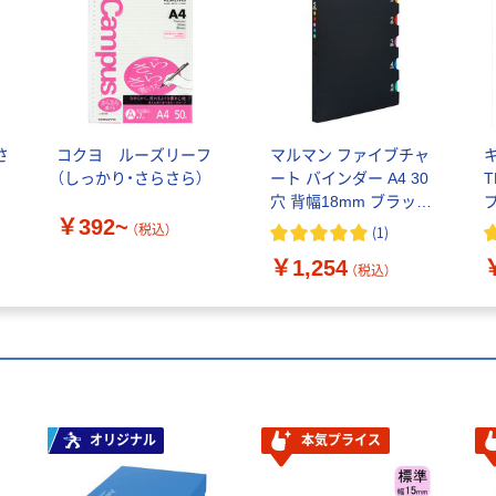
コクヨ ルーズリーフ
マルマン ファイブチャ
（しっかり・さらさら）
ート バインダー A4 30
T
穴 背幅18mm ブラック
￥392~
F483A 1冊
（税込）
(
1
)
￥1,254
（税込）
オリジナル
本気プライス