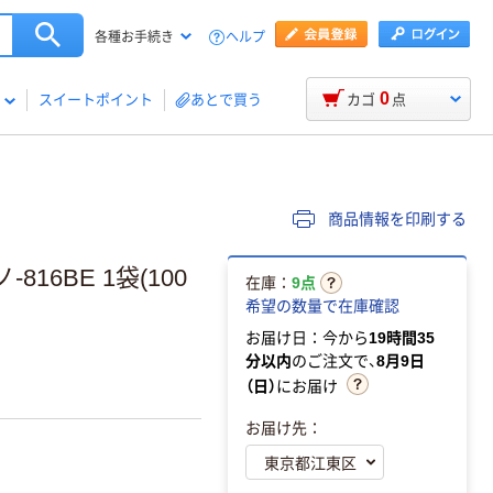
ヘルプ
各種お手続き
0
スイートポイント
あとで買う
カゴ
点
商品情報を印刷する
16BE 1袋(100
在庫：
9点
希望の数量で在庫確認
お届け日：今から
19時間35
分以内
のご注文で、
8月9日
（日）
にお届け
お届け先：