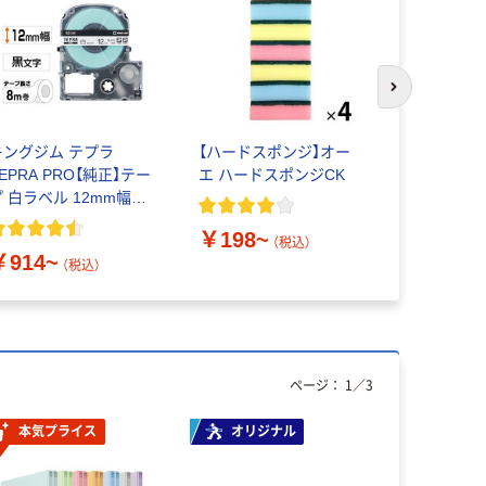
次のスライド
キングジム テプラ
【ハードスポンジ】オー
マルマン B
EPRA PRO【純正】テー
エ ハードスポンジCK
セッション 
プ 白ラベル 12mm幅
29mm F31
（黒文字）
￥198~
￥844~
（税込）
￥914~
（税込）
ページ：
1
／
3
本気プライス
オリジナル
本気プ