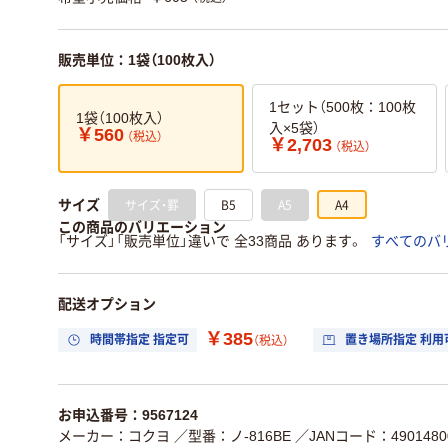
販売単位：1袋（100枚入）
1セット（500枚：100枚
1袋（100枚入）
入×5袋）
￥560
（税込）
￥2,703
（税込）
サイズ・罫
B5
A5
A4
サイズ
この商品のバリエーション
「サイズ」「販売単位」違いで 全33商品 あります。
すべてのバ
配送オプション
￥385
時間帯指定 指定可
置き場所指定 利用
（税込）
お申込番号：9567124
メーカー：コクヨ
／型番：ノ-816BE
／JANコード：49014800