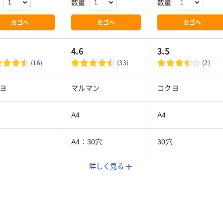
数量
数量
カゴへ
カゴへ
カゴへ
4.6
3.5
(16)
(33)
(2)
ヨ
マルマン
コクヨ
A4
A4
A4：30穴
30穴
詳しく見る
線
無地
無地
m
枚
100枚
100～150枚未満