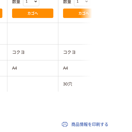
数量
数量
数量
カゴへ
カゴへ
コクヨ
コクヨ
コクヨ
A4
A4
A4
30穴
30穴
横罫線
横罫線
6mm
7mm
商品情報を印刷する
50～80枚未満
50枚
50～80