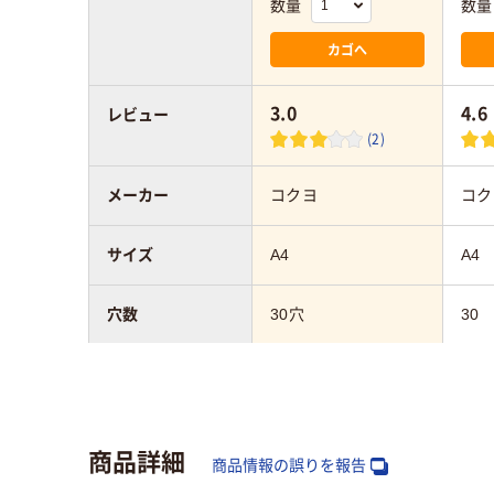
数量
数量
カゴへ
3.0
4.6
レビュー
(2)
メーカー
コクヨ
コク
サイズ
A4
A4
穴数
30穴
30
罫線タイプ
横罫線
横罫
罫線幅
6mm
7m
商品詳細
商品情報の誤りを報告
枚数
100枚
100