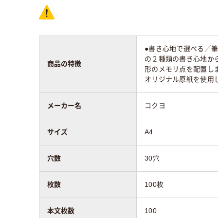
行数
41行
●書き心地で選べる／筆
アスクル商品環境
の２種類の書き心地か
スコア
商品の特徴
形のメモリ点を配置しま
オリジナル原紙を使用
メーカー名
コクヨ
サイズ
A4
穴数
30穴
枚数
100枚
本文枚数
100