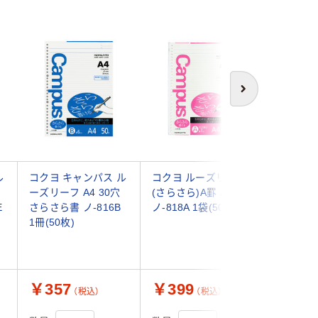
次へ
ル
コクヨ キャンパス ル
コクヨ ルーズリーフ
コクヨ 
ーズリーフ A4 30穴
(さらさら)A罫 A4
(さらさら
E
さらさら書 ノ-816B
ノ-818A 1袋(50枚入)
A4 ノ-8
1冊(50枚)
ト(50枚)
￥357
￥399
￥437
（税込）
（税込）