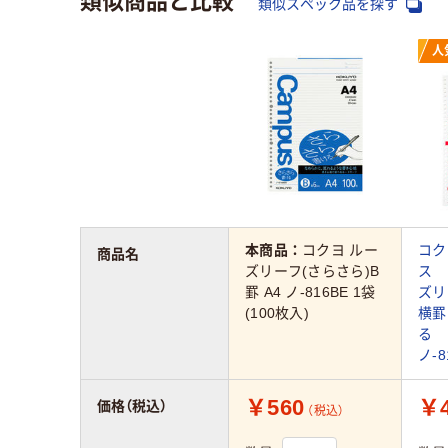
類似スペック品を探す
人
本商品：
コクヨ ルー
コク
商品名
ズリーフ(さらさら)B
ス 
罫 A4 ノ-816BE 1袋
ズリ
(100枚入)
横罫
る 
ノ-8
￥560
￥4
価格（税込）
（税込）