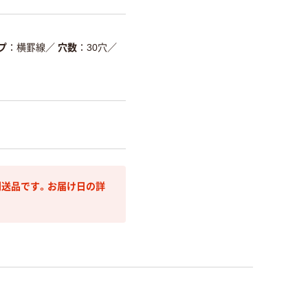
プ
横罫線
／
穴数
30穴
／
送品です。お届け日の詳