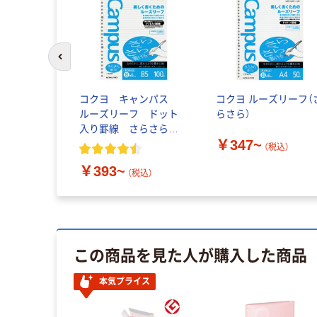
前のスライドへ
コクヨ キャンパス
コクヨ ルーズリーフ（さ
ルーズリーフ ドット
らさら）
入り罫線 さらさら書
￥347~
ける
（税込）
￥393~
（税込）
この商品を見た人が購入した商品
本気プライス