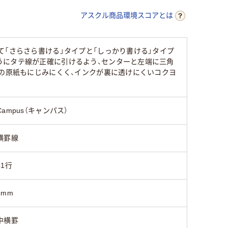
アスクル商品環境スコアとは
41行
41行
て「さらさら書ける」タイプと「しっかり書ける」タイプ
55
うにタテ線が正確に引けるよう、センターと左端に三角
らの原紙もにじみにくく、インクが裏に透けにくいコクヨ
Campus（キャンパス）
横罫線
41行
6mm
中横罫