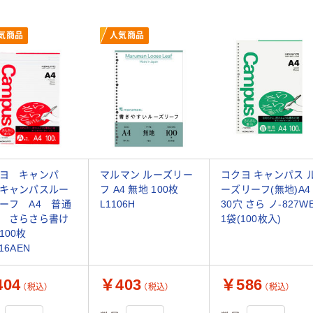
気商品
人気商品
ヨ キャンパ
マルマン ルーズリー
コクヨ キャンパス 
キャンパスルー
フ A4 無地 100枚
ーズリーフ(無地)A4
ーフ A4 普通
L1106H
30穴 さら ノ-827W
 さらさら書け
1袋(100枚入)
100枚
16AEN
04
￥403
￥586
（税込）
（税込）
（税込）