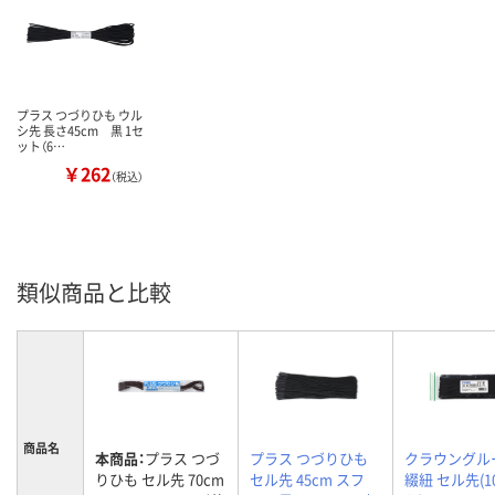
プラス つづりひも ウル
シ先 長さ45cm 黒 1セ
ット（6…
￥262
（税込）
類似商品と比較
商品名
本商品：
プラス つづ
プラス つづりひも
クラウングル
りひも セル先 70cm
セル先 45cm スフ
綴紐 セル先(1