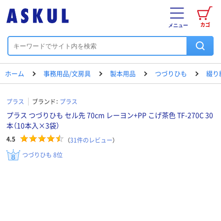
カゴ
メニュー
ホーム
事務用品/文房具
製本用品
つづりひも
綴り
プラス
ブランド：
プラス
プラス つづりひも セル先 70cm レーヨン+PP こげ茶色 TF-270C 30
本（10本入×3袋）
4.5
（
31
件のレビュー
）
つづりひも 8位