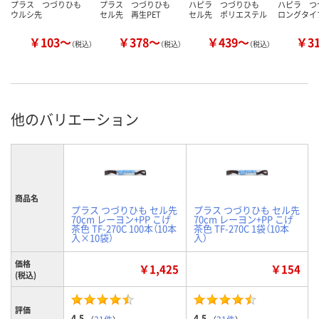
プラス つづりひも
プラス つづりひも
ハピラ つづりひも
ハピラ 
ウルシ先
セル先 再生PET
セル先 ポリエステル
ロングタイ
￥103～
￥378～
￥439～
￥3
（税込）
（税込）
（税込）
他のバリエーション
商品名
プラス つづりひも セル先
プラス つづりひも セル先
70cm レーヨン+PP こげ
70cm レーヨン+PP こげ
茶色 TF-270C 100本（10本
茶色 TF-270C 1袋（10本
入×10袋）
入）
価格
￥1,425
￥154
(税込)
評価
4.5
4.5