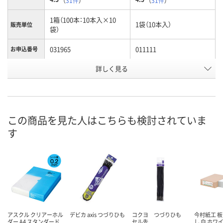
（
31件
）
（
31件
）
1箱（100本：10本入×10
1袋（10本入）
販売単位
袋）
031965
011111
お申込番号
詳しく見る
あり
あり
在庫
8月7日（金）
8月7日（金）
お届け日
数量
数量
この商品を見た人はこちらも検討されていま
す
カゴへ
カゴへ
アスクル クリアーホル
デビカ axis つづりひも
コクヨ つづりひも
今村紙工 板
ダー A4 スタンダード
セル先
し 白 ホワ