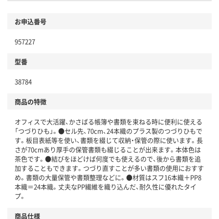
お申込番号
957227
型番
38784
商品の特徴
オフィスで大活躍、かさばる帳簿や書類を束ねる時に便利に使える
「つづりひも」。●セル先、70cm、24本織のプラス製のつづりひもで
す。板目表紙等を使い、書類を綴じて収納・保管の際に使います。長
さが70cmあり厚手の保管書類も綴じることが出来ます。本体色は
茶色です。●結びをほどけば何度でも使えるので、後から書類を追
加することもできます。つづり直すことが多い書類の使用におすす
め。書類の大量保管や書類整理などに。●材質はスフ16本織＋PP8
本織＝24本織。丈夫なPP繊維を織り込んだ、耐久性に優れたタイ
プ。
商品仕様