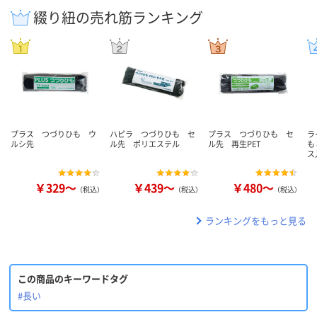
綴り紐の売れ筋ランキング
プラス つづりひも ウ
ハピラ つづりひも セ
プラス つづりひも セ
ラ
ルシ先
ル先 ポリエステル
ル先 再生PET
も
ス
￥329～
￥439～
￥480～
（税込）
（税込）
（税込）
ランキングをもっと見る
この商品のキーワードタグ
#長い