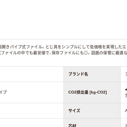
タテ
ヨコ
き
両開き
両開き
80
80
両開きパイプ式ファイル。とじ具をシンプルにして低価格を実現したエ
式ファイルの中でも最安値で、保存ファイルにも◎。図面の保管に最適
ブランド名
イプ
CO2排出量 [kg-CO2]
サイズ
芯材