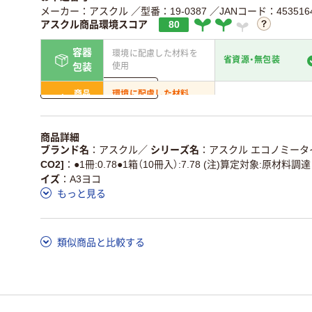
メーカー：アスクル
／型番：19-0387
／JANコード：4535164
アスクル商品環境スコア
80
容器
環境に配慮した材料を
省資源・無包装
使用
包装
詳しく見る
商品
環境に配慮した材料
省資源・省エネ・節水
本体
を使用
独自の回収スキームが
アスクルで資源循環し
商品詳細
仕組
ある
いる
ブランド名
アスクル
／
シリーズ名
アスクル エコノミータ
CO2]
●1冊:0.78●1箱（10冊入）:7.78 (注)算定対象:原材料調
この商品の環境配慮ポイントです。詳しくはページ下部の商品
イズ
A3ヨコ
ア詳細／加点項目
」で確認できます。
もっと見る
類似商品と比較する