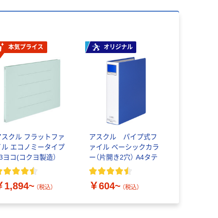
本気プライス
オリジナル
アスクル フラットファ
アスクル パイプ式フ
イル エコノミータイプ
ァイル ベーシックカラ
A3ヨコ(コクヨ製造）
ー（片開き2穴） A4タテ
￥1,894~
￥604~
（税込）
（税込）