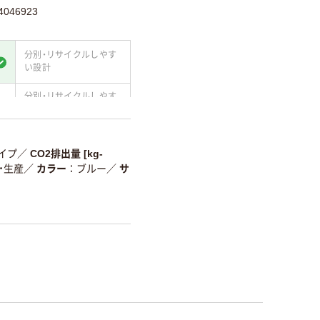
046923
分別・リサイクルしやす
い設計
分別・リサイクルしやす
い設計
て
温室効果ガスなどの
削減
イプ
／
CO2排出量 [kg-
達・生産
／
カラー
ブルー
／
サ
詳細「
アスクル商品環境スコ