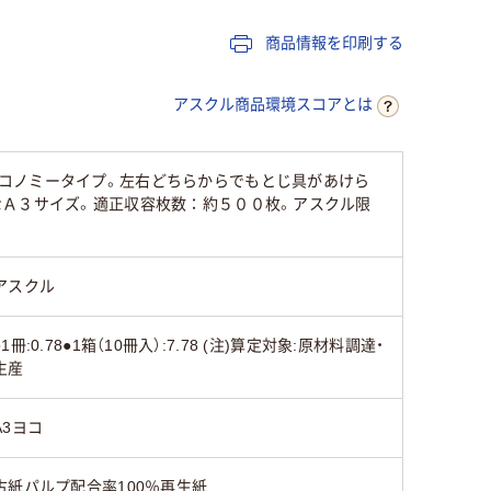
タテ
タテ
商品情報を印刷する
両開き
両開き
両開き
アスクル商品環境スコアとは
80
80
コノミータイプ。左右どちらからでもとじ具があけら
なＡ３サイズ。適正収容枚数：約５００枚。アスクル限
アスクル
●1冊:0.78●1箱（10冊入）:7.78 (注)算定対象:原材料調達・
生産
A3ヨコ
古紙パルプ配合率100％再生紙