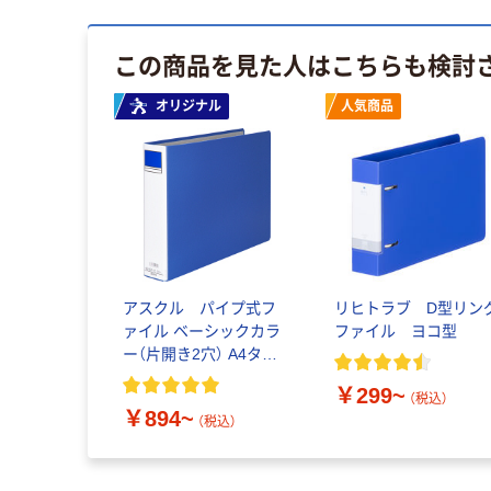
この商品を見た人はこちらも検討
オリジナル
人気商品
アスクル パイプ式フ
リヒトラブ D型リン
ァイル ベーシックカラ
ファイル ヨコ型
ー（片開き2穴） A4タテ
以外サイズ
￥299~
（税込）
￥894~
（税込）