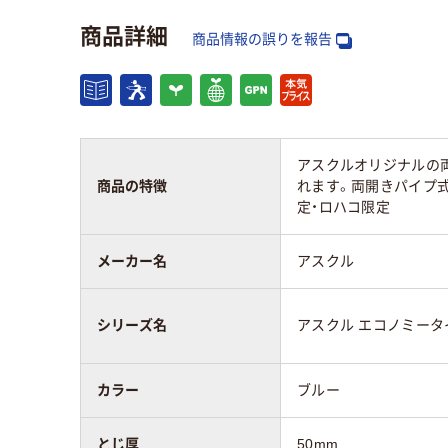
向き
ヨコ
タテ
商品詳細
商品情報の誤りを報告
開き方
両開き
両開
アスクル商品環境
80
80
スコア
アスクルオリジナルの
商品の特徴
れます。両開きパイプ
定・ロハコ限定
メーカー名
アスクル
シリーズ名
アスクル エコノミータ
カラー
ブルー
とじ厚
50mm