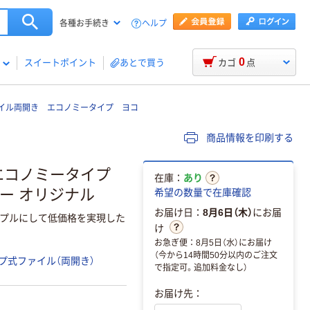
ヘルプ
各種お手続き
0
スイートポイント
あとで買う
カゴ
点
イル両開き エコノミータイプ ヨコ
商品情報を印刷する
エコノミータイプ
在庫：
あり
ルー オリジナル
希望の数量で在庫確認
お届け日：
8月6日（木）
にお届
プルにして低価格を実現した
け
お急ぎ便：8月5日（水）にお届け
（今から14時間50分以内のご注文
プ式ファイル（両開き）
で指定可。追加料金なし）
お届け先：