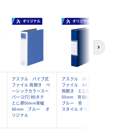
オリジナル
オリジナル
次へ
アスクル パイプ式
アスクル パイプ式
エスコ A
ベ
ファイル 両開き ベ
ファイル A4タテ
パイプ式
ーシックカラースー
両開き とじ厚
(300枚) 
パー（2穴）B5タテ
50mm 背幅66mm
1セット(
とじ厚50mm背幅
ブルー 青 ユーロ
品）
66mm ブルー オ
スタイル オリジナル
リジナル