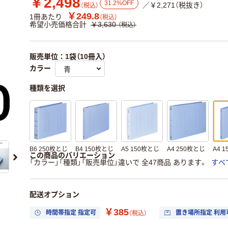
￥2,498
31.2%OFF
／￥2,271（税抜き）
（税込）
￥249.8
1冊あたり
（税込）
希望小売価格合計
￥3,630
（税込）
販売単位：1袋（10冊入）
カラー
種類を選択
B6 250枚とじ
B4 150枚とじ
A5 150枚とじ
A4 250枚とじ
A4 
この商品のバリエーション
「カラー」「種類」「販売単位」違いで 全47商品 あります。
すべ
配送オプション
￥385
時間帯指定 指定可
置き場所指定 利用
（税込）