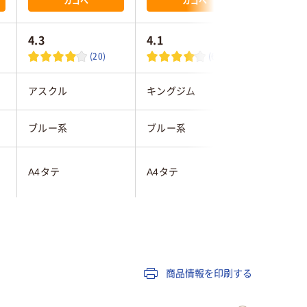
カゴへ
カゴへ
4.3
4.1
5.0
(20)
(6)
アスクル
キングジム
プラス
ブルー系
ブルー系
ブルー系
A4タテ
A4タテ
B5S
タテ
タテ
タテ
約300枚
150枚
180枚
商品情報を印刷する
再生PP
発泡ポリプロピレン
再生PP