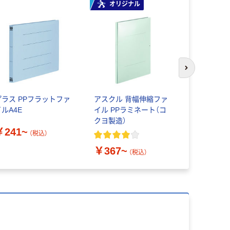
オリジナル
オリジ
次のスライド
プラス PPフラットファ
アスクル 背幅伸縮ファ
背のやぶれ
イルA4E
イル PPラミネート（コ
ットファイ
クヨ製造）
強） A4
￥241~
ル
（税込）
￥367~
￥58~
（税込）
（