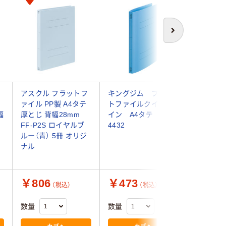
次へ
ッ
アスクル フラットフ
キングジム フラッ
プラス 
ァイル PP製 A4タテ
トファイルクイック
ァイルB5
幅
厚とじ 背幅28mm
イン A4タテ 青
98361 1
FF-P2S ロイヤルブ
4432
ルー（青） 5冊 オリジ
ナル
￥806
￥473
￥229
（税込）
（税込）
数量
数量
数量