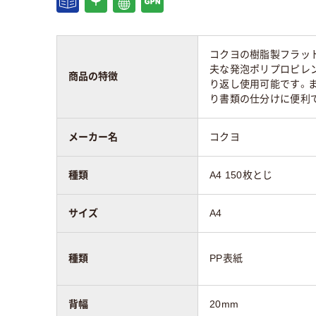
アスクル商品環境
30
スコア
コクヨの樹脂製フラット
夫な発泡ポリプロピレ
商品の特徴
り返し使用可能です。
り書類の仕分けに便利
メーカー名
コクヨ
種類
A4 150枚とじ
サイズ
A4
種類
PP表紙
背幅
20mm