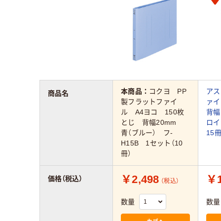
本商品：
コクヨ PP
アス
商品名
製フラットファイ
ァイ
ル A4ヨコ 150枚
背幅1
とじ 背幅20mm
ロイ
青（ブルー） フ-
15
H15B 1セット（10
冊）
￥2,498
￥1
価格（税込）
（税込）
数量
数量