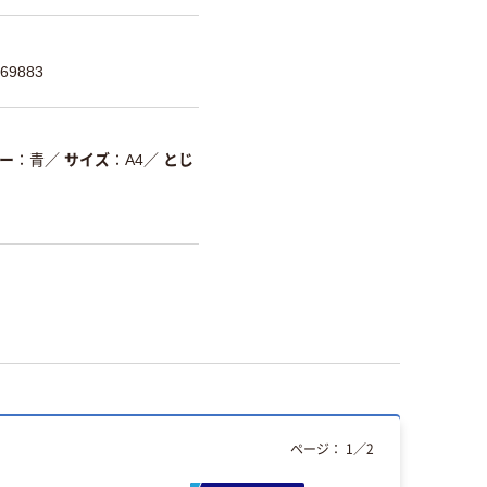
69883
ー
青
／
サイズ
A4
／
とじ
ページ：
1
／
2