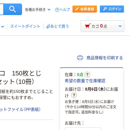
ヘルプ
各種お手続き
0
スイートポイント
あとで買う
カゴ
点
商品情報を印刷する
ヨコ 150枚とじ
在庫：
9点
セット（10冊）
希望の数量で在庫確認
お届け日：
8月6日（木）
にお届
用紙を約150枚までとじること
け
保管にもおすすめ。
お急ぎ便：8月5日（水）にお届け
（今から14時間50分以内のご注文
ットファイル（PP表紙）
で指定可。追加料金なし）
お届け先：