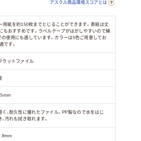
アスクル商品環境スコアとは
30
ピー用紙を約150枚までとじることができます。表紙は丈
管にもおすすめです。ラベルテープがはがしやすいので繰
での使用にも適しています。カラーは5色ご用意してお
適です。
フラットファイル
青
15mm
軽く、耐久性に優れたファイル。PP製なので水をはじ
き、汚れも拭き取れます。
0.8mm