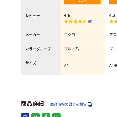
カゴへ
4.6
4.3
レビュー
(6)
メーカー
コクヨ
アス
カラーグループ
ブルー系
ブル
サイズ
A4
A4
向き
ヨコ
タテ
最大収容枚数
150枚
約1
商品詳細
商品情報の誤りを報告
表紙材質
発泡PP
再生