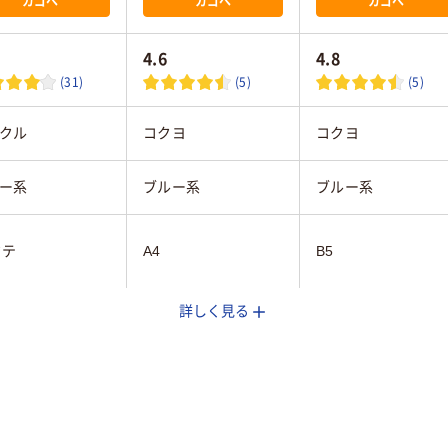
カゴへ
カゴへ
カゴへ
4.6
4.8
(31)
(5)
(5)
クル
コクヨ
コクヨ
ー系
ブルー系
ブルー系
タテ
A4
B5
詳しく見る
タテ
タテ
80枚
250枚
150枚
PP
発泡PP
発泡PP