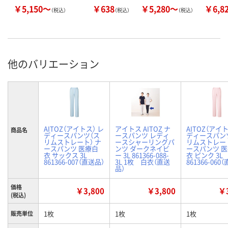
￥5,150～
￥638
￥5,280～
￥6,8
（税込）
（税込）
（税込）
他のバリエーション
AITOZ（アイトス） レ
アイトス AITOZ ナ
AITOZ（アイト
商品名
ディースパンツ（ス
ースパンツ レディ
ディースパン
リムストレート） ナ
ースシャーリングパ
リムストレート
ースパンツ 医療白
ンツ ダークネイビ
ースパンツ 
衣 サックス 3L
ー 3L 861366-088-
衣 ピンク 3L
861366-007（直送品）
3L 1枚 白衣（直送
861366-060
品）
価格
￥3,800
￥3,800
￥3
(税込)
1枚
1枚
1枚
販売単位