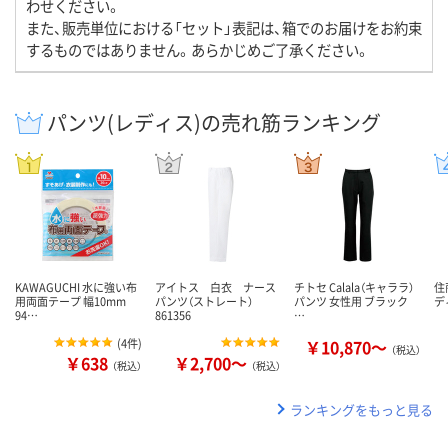
わせください。
また、販売単位における「セット」表記は、箱でのお届けをお約束
するものではありません。あらかじめご了承ください。
パンツ(レディス)の売れ筋ランキング
KAWAGUCHI 水に強い布
アイトス 白衣 ナース
チトセ Calala（キャララ）
住
用両面テープ 幅10mm
パンツ（ストレート）
パンツ 女性用 ブラック
デ
94…
861356
…
(
4件
)
￥10,870～
（税込）
￥638
￥2,700～
（税込）
（税込）
ランキングをもっと見る