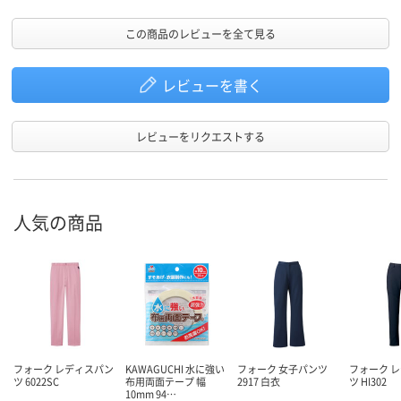
この商品のレビューを全て見る
レビューを書く
レビューをリクエストする
人気の商品
フォーク レディスパン
KAWAGUCHI 水に強い
フォーク 女子パンツ
フォーク 
ツ 6022SC
布用両面テープ 幅
2917 白衣
ツ HI302
10mm 94…