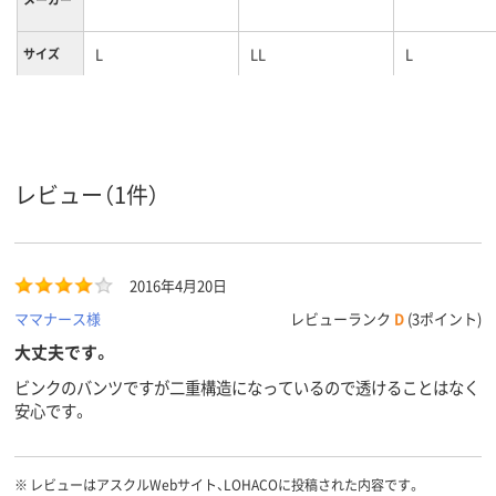
L
LL
L
サイズ
カラーグ
ピンク系
ホワイト系
ホワイト系
ループ
女性用
女性用
女性用
対象
レビュー（1件）
ストレッチギャバ
ストレッチギャバ
（ポリエステル
（ポリエステル
素材
100%）
100%）
2016年4月20日
ママナース様
レビューランク
D
(3ポイント)
大丈夫です。
ビンクのバンツですが二重構造になっているので透けることはなく
安心です。
※
レビューはアスクルWebサイト、LOHACOに投稿された内容です。