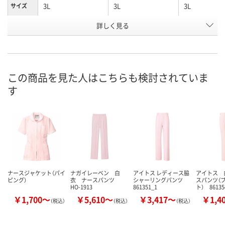
3L
3L
3L
サイズ
詳しく見る
サックス
ダークネイビー
ピンク
カラー
お申込番
K276835
7761632
K276853
号
直送品
直送品
直送品
在庫
この商品を見た人はこちらも検討されていま
す
8月24日（月）まで
お届け日
数量
メーカー都合により
メーカー都合
販売停止中です
販売停止中で
カゴへ
ナースジャケット（パイ
ナガイレーベン 白
アイトス レディース脇
アイトス 
ピング）
衣 ナースパンツ
シャーリングパンツ
スパンツ（
HO-1913
861351_1
ト） 86135
￥1,700～
￥5,610～
￥3,417～
￥1,4
（税込）
（税込）
（税込）