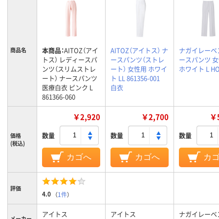
本商品：
AITOZ（アイ
AITOZ（アイトス） ナ
ナガイレーベ
商品名
トス） レディースパ
ースパンツ（ストレ
ースパンツ 
ンツ（スリムストレ
ート） 女性用 ホワイ
ホワイト L HO
ート） ナースパンツ
ト LL 861356-001
医療白衣 ピンク L
白衣
861366-060
￥2,920
￥2,700
￥5
数量
数量
数量
価格
(税込)
カゴへ
カゴへ
カ
評価
4.0
（
1件
）
アイトス
アイトス
ナガイレーベ
メーカー