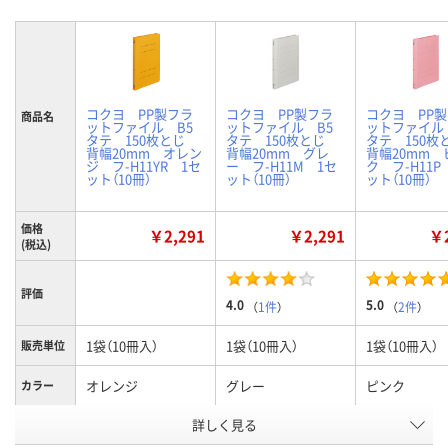
コクヨ PP製フラ
コクヨ PP製フラ
コクヨ PP
商品名
ットファイル B5
ットファイル B5
ットファイル
タテ 150枚とじ
タテ 150枚とじ
タテ 150
背幅20mm オレン
背幅20mm グレ
背幅20mm 
ジ フ-H11YR 1セ
ー フ-H11M 1セ
ク フ-H11P
ット（10冊）
ット（10冊）
ット（10冊）
価格
￥2,291
￥2,291
￥2
(税込)
評価
4.0
5.0
（
1件
）
（
2件
）
1袋（10冊入）
1袋（10冊入）
1袋（10冊入）
販売単位
オレンジ
グレー
ピンク
カラー
詳しく見る
B5
B5
B5
サイズ