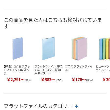
お申込番
9769095
9676577
9676586
号
あり
あり
あり
在庫
この商品を見た人はこちらも検討されていま
す
8月13日（木）
8月13日（木）
8月12日（水）
お届け日
数量
数量
数量
カゴへ
カゴへ
カ
【PP製】 コクヨ フラッ
フラットファイル PPラ
プラス フラットファイ
ビュートン
トファイル A4以外 タ
ミネート（コクヨ製造）
ル
ァイルPP B5
テ
A4サイズ …
￥2,291～
￥582～
￥176～
￥3
（税込）
（税込）
（税込）
フラットファイルのカテゴリー