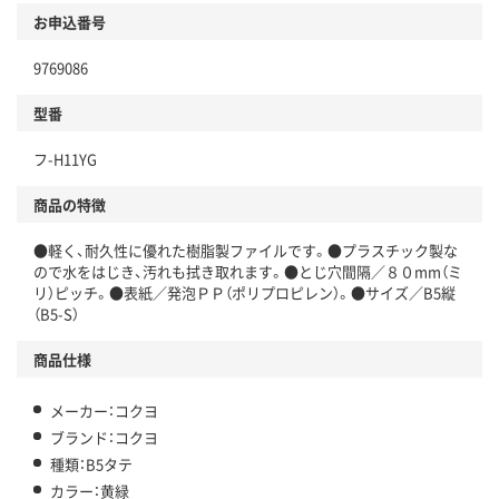
お申込番号
9769086
型番
フ-H11YG
商品の特徴
●軽く、耐久性に優れた樹脂製ファイルです。●プラスチック製な
ので水をはじき、汚れも拭き取れます。●とじ穴間隔／８０mm（ミ
リ）ピッチ。●表紙／発泡ＰＰ（ポリプロピレン）。●サイズ／B5縦
（B5-S）
商品仕様
メーカー：コクヨ
ブランド：コクヨ
種類：B5タテ
カラー：黄緑