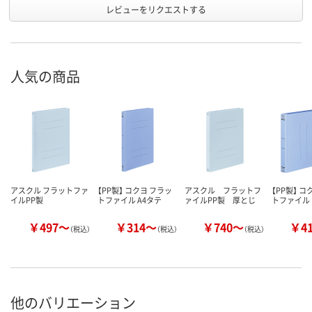
レビューをリクエストする
人気の商品
アスクル フラットファ
【PP製】 コクヨ フラッ
アスクル フラットフ
【PP製】 コ
イルPP製
トファイル A4タテ
ァイルPP製 厚とじ
トファイル
￥497～
￥314～
￥740～
￥4
（税込）
（税込）
（税込）
他のバリエーション