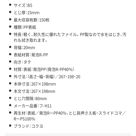
サイズ：B5
とじ厚：15ｍｍ
最大収容枚数：150枚
種類：PP表紙
特長：軽く、耐久性に優れたファイル。PP製なので水をはじき、汚
れも拭き取れます。
背幅：20mm
表紙材質：発泡R-PP
向き：タテ
材質：表紙：発泡PP（発泡R-PP40％）
外寸法：（高さ・幅・背幅）／267・198・20
本体寸法：267×198ｍｍ
本文寸法：267×198mm
とじ穴間隔：80mm
メーカー品番：フ-H11
再生材：表紙／発泡RーPP40％、とじ具押さえ板・スライドコマ／
RーPS100％
ブランド：コクヨ