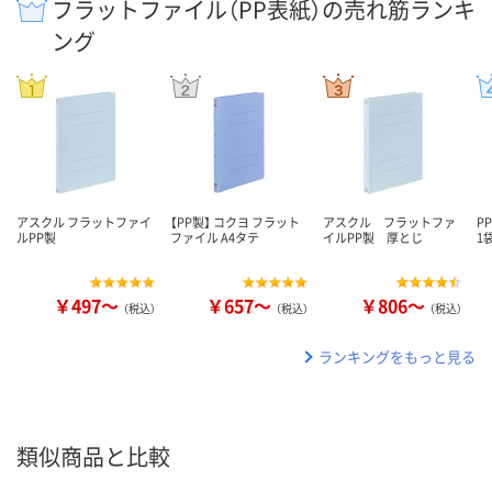
フラットファイル（PP表紙）の売れ筋ランキ
ング
アスクル フラットファイ
【PP製】 コクヨ フラット
アスクル フラットファ
P
ルPP製
ファイル A4タテ
イルPP製 厚とじ
1
￥497～
￥657～
￥806～
（税込）
（税込）
（税込）
ランキングをもっと見る
類似商品と比較