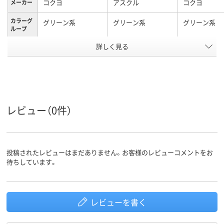
コクヨ
アスクル
コクヨ
メーカー
カラーグ
グリーン系
グリーン系
グリーン系
ループ
詳しく見る
B5、B5タテ
A4タテ
A4、A4タテ（
サイズ
ク）
タテ
タテ
タテ
向き
最大収容
150枚
約180枚
150枚
枚数
レビュー（0件）
発泡R-PP
再生PP
発泡PP
表紙材質
アスクル
商品環境
30
55
投稿されたレビューはまだありません。お客様のレビューコメントをお
スコア
待ちしています。
レビューを書く