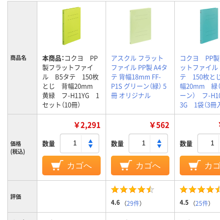
本商品：
コクヨ PP
アスクル フラット
コクヨ PP
商品名
製フラットファイ
ファイル PP製 A4タ
ットファイル
ル B5タテ 150枚
テ 背幅18mm FF-
テ 150枚と
とじ 背幅20mm
P1S グリーン（緑） 5
幅20mm 緑
黄緑 フ-H11YG 1
冊 オリジナル
ーン） フ-H10
セット（10冊）
3G 1袋（3冊
￥2,291
￥562
数量
数量
数量
価格
(税込)
カゴへ
カゴへ
カ
評価
4.6
4.5
（
29件
）
（
25件
）