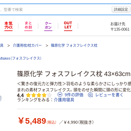
詳細設定
お届け先
〒135-0061
寝具
介護用枕/枕カバー
篠原化学 フォスフレイクス枕
ssflakes（フォスフレイクス）
篠原化学 フォスフレイクス枕 43×63cm F
＜驚きの復元力と弾力性＞羽毛のような柔らかさにしっかり
まれの素材フォスフレイクス。頭をのせた瞬間に頭の形に変化
4.4
9件の評価
レビューを書く
ランキングをみる
介護用寝具
￥5,489
／￥4,990（税抜き）
（税込）