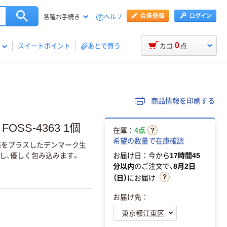
ヘルプ
各種お手続き
0
スイートポイント
あとで買う
カゴ
点
商品情報を印刷する
OSS-4363 1個
在庫：
4点
希望の数量で在庫確認
感をプラスしたデンマーク生
し、優しく包み込みます。
お届け日：今から
17時間45
分以内
のご注文で、
8月2日
（日）
にお届け
お届け先：