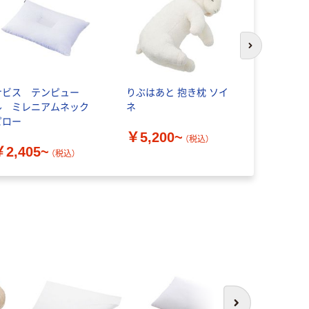
次のスライド
ナビス テンピュー
りぶはあと 抱き枕 ソイ
特殊衣料 
ル ミレニアムネック
ネ
61-962
ピロー
グ
￥5,200~
（税込）
￥2,405~
￥1,188
（税込）