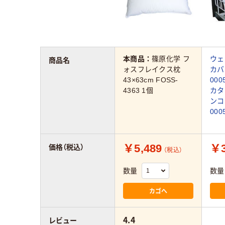
本商品：
篠原化学 フ
ウェ
商品名
ォスフレイクス枕
カバ
43×63cm FOSS-
00
4363 1個
カタ
ンコ
000
￥5,489
￥3
価格（税込）
（税込）
数量
数量
カゴへ
4.4
レビュー