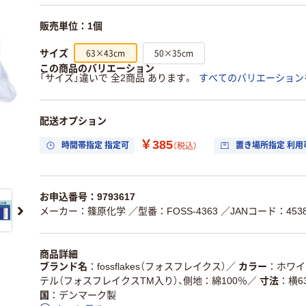
販売単位：1個
63×43cm
50×35cm
サイズ
この商品のバリエーション
「サイズ」違いで 全2商品 あります。
すべてのバリエーション
配送オプション
￥385
時間帯指定 指定可
置き場所指定 利用
（税込）
お申込番号：9793617
メーカー：篠原化学
／型番：FOSS-4363
／JANコード：45381
商品詳細
ブランド名
fossflakes（フォスフレイクス）
／
カラー
ホワイ
テル（フォスフレイクスTM入り）、側地：綿100％
／
寸法
横6
国
デンマーク製