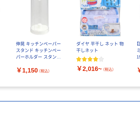
ト
伸晃 キッチンペーパー
ダイヤ 平干し ネット 物
スタンド キッチンペー
干しネット
パーホルダー スタンド
1
カバー付 ホワイト ST-
￥2,016~
￥1,150
PHW 1個
（税込）
（税込）