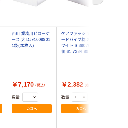
次へ
西川 業務用ピローケ
ケアファッション ヌ
ひまわり
ース 大 DJ91009901
ードパイプ枕 オフホ
セット 
1袋(20枚入)
ワイト S 39076-02 1
ロケース 
個 61-7384-89
900 7-5
（直送品）
￥7,170
￥2,382
￥1,0
（税込）
（税込）
数量
数量
数量
カゴへ
カゴへ