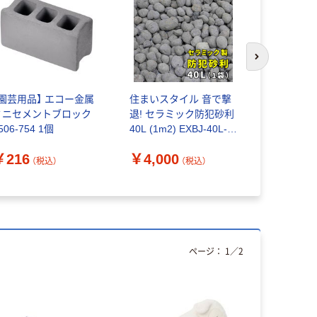
次のスライド
【園芸用品】 エコー金属
住まいスタイル 音で撃
赤ちゃんの
ミニセメントブロック
退! セラミック防犯砂利
うなまくら
506-754 1個
40L (1m2) EXBJ-40L-
ー
GRY 1個（直送品）
￥216
￥4,000
￥3,990
（税込）
（税込）
ページ：
1
／
2