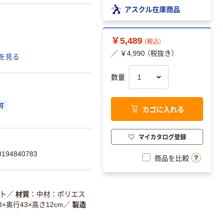
アスクル在庫商品
￥5,489
（税込）
／ ￥4,990 （税抜き）
を見る
数量
可
カゴに入れる
マイカタログ登録
94840783
商品を比較
ト
／
材質
中材：ポリエス
3×奥行43×高さ12cm
／
製造