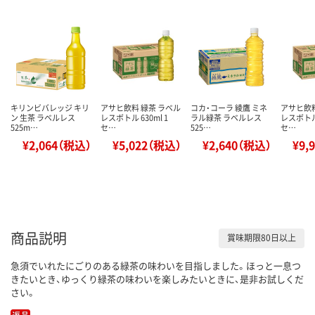
キリンビバレッジ キリ
アサヒ飲料 緑茶 ラベル
コカ・コーラ 綾鷹 ミネ
アサヒ飲料
ン 生茶 ラベルレス
レスボトル 630ml 1
ラル緑茶 ラベルレス
レスボトル 
525m…
セ…
525…
セ…
¥2,064（税込）
¥5,022（税込）
¥2,640（税込）
¥9,
商品説明
賞味期限80日以上
急須でいれたにごりのある緑茶の味わいを目指しました。ほっと一息つ
きたいとき、ゆっくり緑茶の味わいを楽しみたいときに、是非お試しくだ
さい。