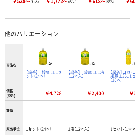
￥528～
￥1,772～
￥618～
￥6
（税込）
（税込）
（税込）
他のバリエーション
商品名
【緑茶】 綾鷹 1L 1セ
【緑茶】 綾鷹 1L 1箱
【緑茶】コカ・
ット（24本）
（12本入）
綾鷹 1.25L 
（16本）
価格
￥4,728
￥2,400
￥3
(税込)
評価
1セット（24本）
1箱（12本入）
1セット（1本×
販売単位