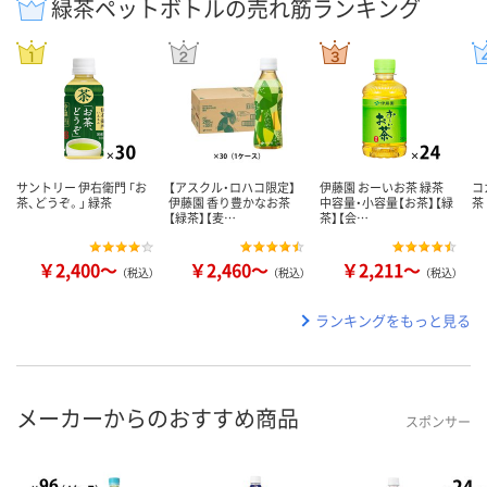
緑茶ペットボトルの売れ筋ランキング
サントリー 伊右衛門 「お
【アスクル・ロハコ限定】
伊藤園 おーいお茶 緑茶
コ
茶、どうぞ。」 緑茶
伊藤園 香り豊かなお茶
中容量・小容量【お茶】【緑
茶
【緑茶】【麦…
茶】【会…
￥2,400～
￥2,460～
￥2,211～
（税込）
（税込）
（税込）
ランキングをもっと見る
メーカーからのおすすめ商品
スポンサー