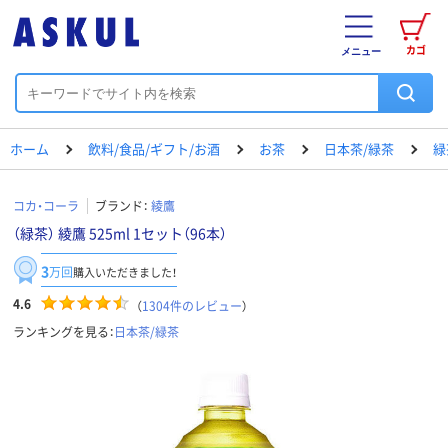
カゴ
メニュー
ホーム
飲料/食品/ギフト/お酒
お茶
日本茶/緑茶
緑
コカ・コーラ
ブランド：
綾鷹
（緑茶） 綾鷹 525ml 1セット（96本）
3
万回
購入いただきました！
4.6
（
1304
件のレビュー
）
ランキングを見る：
日本茶/緑茶