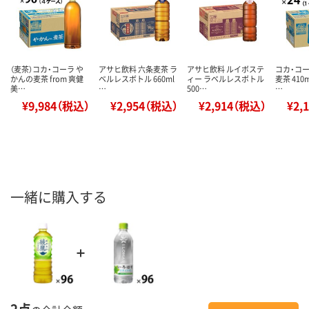
（麦茶）コカ・コーラ や
アサヒ飲料 六条麦茶 ラ
アサヒ飲料 ルイボステ
コカ・コー
かんの麦茶 from 爽健
ベルレスボトル 660ml
ィー ラベルレスボトル
麦茶 410
美…
…
500…
…
¥9,984（税込）
¥2,954（税込）
¥2,914（税込）
¥2,
一緒に購入する
2点