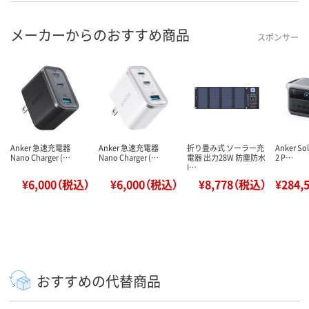
メーカーからのおすすめ商品
スポンサー
Anker 急速充電器
Anker 急速充電器
折り畳み式 ソーラー充
Anker Sol
Nano Charger (…
Nano Charger (…
電器 出力28W 防塵防水
2 P…
I…
¥6,000（税込）
¥6,000（税込）
¥8,778（税込）
¥284,
おすすめの代替商品