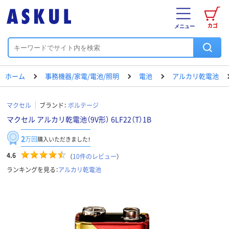
カゴ
メニュー
ホーム
事務機器/家電/電池/照明
電池
アルカリ乾電池
マクセル
ブランド：
ボルテージ
マクセル アルカリ乾電池（9V形） 6LF22（T）1B
2
万回
購入いただきました！
4.6
（
10
件のレビュー
）
ランキングを見る：
アルカリ乾電池