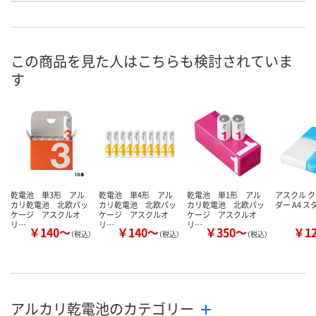
入荷待ち
あり
3点
在庫
8月6日（木）
8月6日（木）
お届け日
この商品を見た人はこちらも検討されていま
す
数量
数量
お取り扱い終了しま
した
カゴへ
カ
乾電池 単3形 アル
乾電池 単4形 アル
乾電池 単1形 アル
アスクル 
カリ乾電池 北欧パッ
カリ乾電池 北欧パッ
カリ乾電池 北欧パッ
ダー A4 
ケージ アスクルオ
ケージ アスクルオ
ケージ アスクルオ
リ…
リ…
リ…
￥140～
￥140～
￥350～
￥1
（税込）
（税込）
（税込）
アルカリ乾電池のカテゴリー