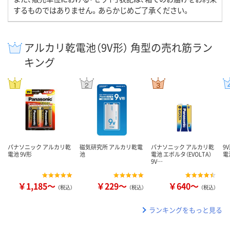
するものではありません。あらかじめご了承ください。
アルカリ乾電池（9V形） 角型の売れ筋ラン
キング
パナソニック アルカリ乾
磁気研究所 アルカリ乾電
パナソニック アルカリ乾
9
電池 9V形
池
電池 エボルタ（EVOLTA）
電
9V…
￥1,185～
￥229～
￥640～
（税込）
（税込）
（税込）
ランキングをもっと見る