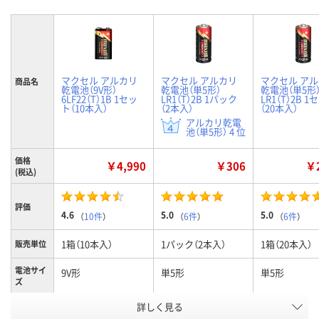
マクセル アルカリ
マクセル アルカリ
マクセル ア
商品名
乾電池（9V形）
乾電池（単5形）
乾電池（単5形
6LF22（T）1B 1セッ
LR1（T）2B 1パック
LR1（T）2B 
ト（10本入）
（2本入）
（20本入）
アルカリ乾電
池（単5形） 4 位
価格
￥4,990
￥306
￥2
(税込)
評価
4.6
5.0
5.0
（
10件
）
（
6件
）
（
6件
）
1箱（10本入）
1パック（2本入）
1箱（20本入）
販売単位
電池サイ
9V形
単5形
単5形
ズ
お申込番
詳しく見る
P699711
9877163
P699708
号