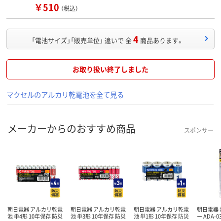
￥510
（税込）
4
「電池サイズ」「販売単位」 違いで 全
商品あります。
お取り扱い終了しました
マクセルのアルカリ乾電池を全て見る
メーカーからのおすすめ商品
スポンサー
朝日電器 アルカリ乾電
朝日電器 アルカリ乾電
朝日電器 アルカリ乾電
朝日電器
池 単4形 10年保存 防災
池 単3形 10年保存 防災
池 単1形 10年保存 防災
ー ADA-