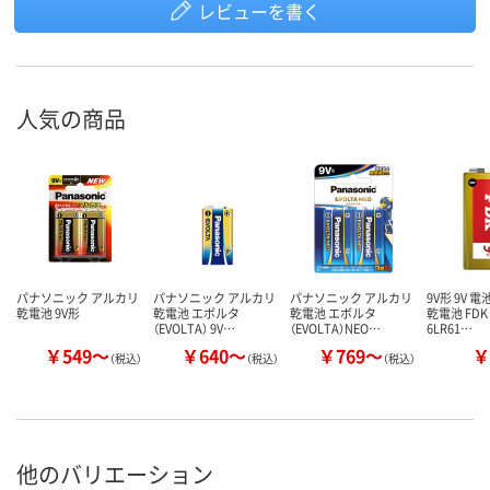
レビューを書く
人気の商品
パナソニック アルカリ
パナソニック アルカリ
パナソニック アルカリ
9V形 9V 
乾電池 9V形
乾電池 エボルタ
乾電池 エボルタ
乾電池 FDK
（EVOLTA） 9V…
（EVOLTA）NEO…
6LR61…
￥549～
￥640～
￥769～
￥
（税込）
（税込）
（税込）
他のバリエーション