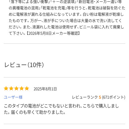
「落下等による強い衝撃」「＋－の逆装填」「新旧電池・メーカー違い等
の異種電池の混用」「乾電池を充電」等を行うと、乾電池は破裂を防ぐた
めに電解液が漏れる仕組みになっています。白い粉は電解液が乾燥し
たものです。万が一、液が手についた場合は大量の水で洗い流してく
ださい。また、液漏れした電池は使用せず、ビニール袋に入れて廃棄し
て下さい。【2026年5月8日メーカー等確認】
レビュー（10件）
2025年8月1日
ユーザー様
レビューランク
S
(671ポイント)
このタイプの電池がどこでもないと言われ、こちらで購入しまし
た。届くのも早くて助かりました。