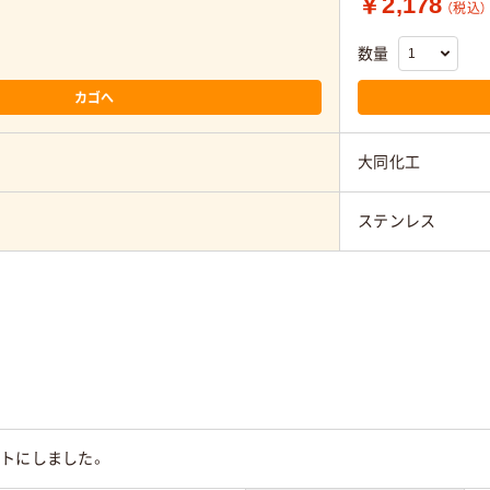
￥2,178
（税込）
数量
カゴへ
大同化工
ステンレス
ットにしました。