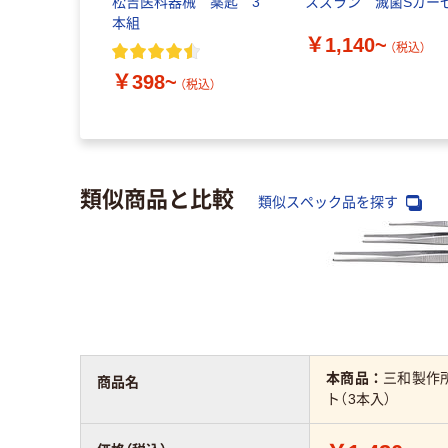
松吉医科器械 薬匙 3
スズラン 滅菌Sガー
本組
￥1,140~
（税込）
￥398~
（税込）
類似商品と比較
類似スペック品を探す
本商品：
三和製作所
商品名
ト（3本入）