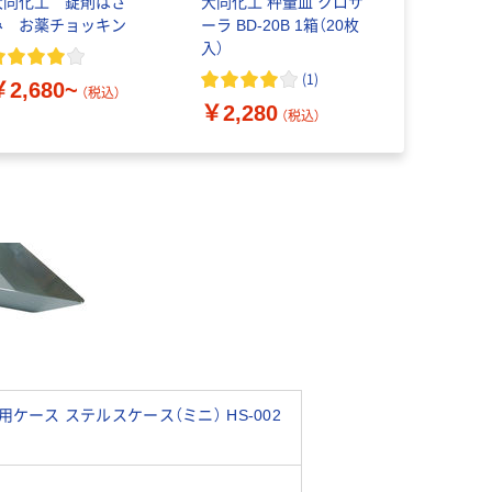
大同化工 錠剤はさ
大同化工 秤量皿 クロサ
林刃物 錠
み お薬チョッキン
ーラ BD-20B 1箱（20枚
み
入）
(
1
)
￥2,680~
￥1,481
（税込）
￥2,280
（税込）
ケース ステルスケース（ミニ） HS-002