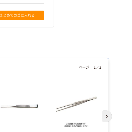
まとめてカゴに入れる
ページ：
1
／
2
人気商品
次のスライド