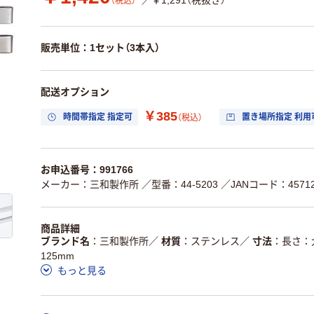
／￥1,291（税抜き）
（税込）
販売単位：1セット（3本入）
配送オプション
￥385
時間帯指定 指定可
置き場所指定 利用
（税込）
お申込番号：991766
メーカー：三和製作所
／型番：44-5203
／JANコード：45712
商品詳細
ブランド名
三和製作所
／
材質
ステンレス
／
寸法
長さ：大
125mm
もっと見る