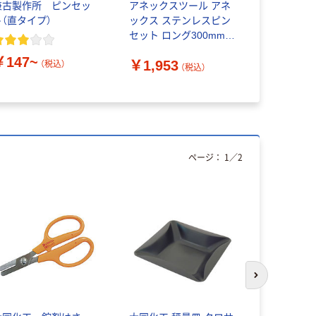
兼古製作所 ピンセッ
アネックスツール アネ
アネックス
ト（直タイプ）
ックス ステンレスピン
セット（直・先
セット ロング300mm直
(先端ギザ) 158 1本(1個)
￥147~
￥338~
￥1,953
126-4182（直送品）
（税込）
（税込）
ページ：
1
／
2
次のスライド