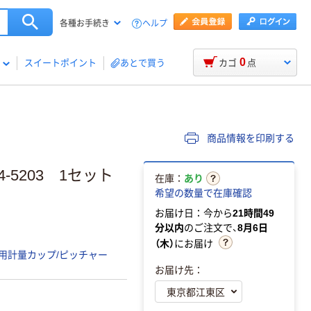
ヘルプ
各種お手続き
0
スイートポイント
あとで買う
カゴ
点
商品情報を印刷する
5203 1セット
在庫：
あり
希望の数量で在庫確認
お届け日：今から
21時間49
分以内
のご注文で、
8月6日
（木）
にお届け
用計量カップ/ピッチャー
お届け先：