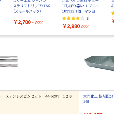
ゼ
スリーエム ジャパン
ホルベイン画材 チュー
ステリストリップ〈TM〉
ブしぼり器No.1 ブルー
（スモールパック）
183312 1個 マツヨシ
カタログ
(
3
)
￥2,780~
（税込）
￥2,980
（税込）
人気商品
 ステンレスピンセット 44-5203 1セッ
大同化工 錠剤配分用
1個