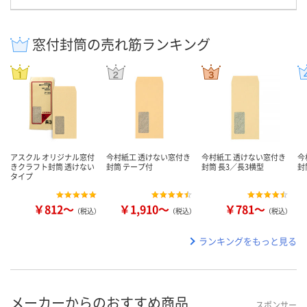
窓付封筒の売れ筋ランキング
アスクル オリジナル窓付
今村紙工 透けない窓付き
今村紙工 透けない窓付き
今
きクラフト封筒 透けない
封筒 テープ付
封筒 長3／長3横型
封
タイプ
￥812～
￥1,910～
￥781～
（税込）
（税込）
（税込）
ランキングをもっと見る
メーカーからのおすすめ商品
スポンサー