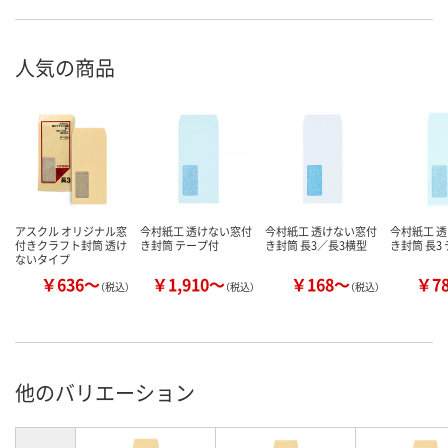
人気の商品
アスクル オリジナル窓
今村紙工 透けない窓付
今村紙工 透けない窓付
今村紙工 
付きクラフト封筒 透け
き封筒 テープ付
き封筒 長3／長3横型
き封筒 長3
ないタイプ
￥636～
￥1,910～
￥168～
￥7
（税込）
（税込）
（税込）
他のバリエーション