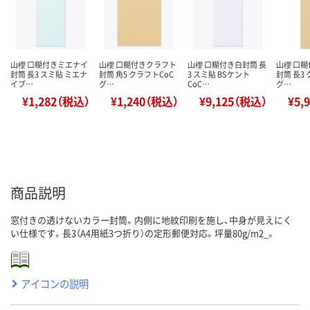
山櫻 口糊付きミエナイ
山櫻 口糊付きクラフト
山櫻 口糊付き白封筒 長
山櫻 口
封筒 長3 スミ貼 ミエナ
封筒 角5 クラフトCoC
3 スミ貼 BSケント
封筒 長3
イブ…
グ…
CoC…
グ…
¥1,282（税込）
¥1,240（税込）
¥9,125（税込）
¥5,
商品説明
窓付きの透けないカラー封筒。内側に地紋印刷を施し、中身が見えにく
い仕様です。長3（A4用紙3つ折り）の定形郵便対応。坪量80g/m2_。
アイコンの説明