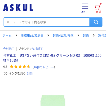
カゴ
メニュー
ホーム
事務用品/文房具
封筒/伝票/帳簿
封筒
窓付
今村紙工
ブランド：
今村紙工
今村紙工 透けない窓付き封筒 長3 グリーン MD-03 1000枚（100
枚×10袋）
4.6
（
16
件のレビュー
）
ランキングを見る：
封筒