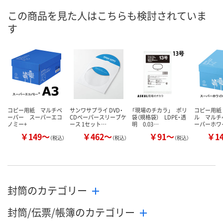
8月11日（火）
8月11日（火）
8月11日（火）
お届け日
この商品を見た人はこちらも検討されていま
す
数量
数量
数量
カゴへ
カゴへ
カ
コピー用紙 マルチペ
サンワサプライ DVD・
「現場のチカラ」 ポリ
コピー用紙
ーパー スーパーエコ
CDペーパースリーブケ
袋（規格袋） LDPE・透
ル マルチ
ノミー+
ース 1セット…
明 0.03…
ーパーホワ
￥149～
￥462～
￥91～
￥1
（税込）
（税込）
（税込）
封筒のカテゴリー
封筒/伝票/帳簿のカテゴリー