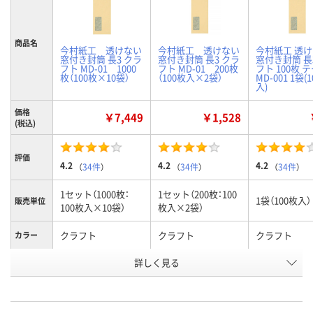
商品名
今村紙工 透けない
今村紙工 透けない
今村紙工 透
窓付き封筒 長3 クラ
窓付き封筒 長3 クラ
窓付き封筒 長
フト MD-01 1000
フト MD-01 200枚
フト 100枚 
枚（100枚×10袋）
（100枚入×2袋）
MD-001 1袋(
入)
価格
￥7,449
￥1,528
(税込)
評価
4.2
4.2
4.2
（
34件
）
（
34件
）
（
34件
）
1セット（1000枚：
1セット（200枚：100
1袋（100枚入）
販売単位
100枚入×10袋）
枚入×2袋）
クラフト
クラフト
クラフト
カラー
お申込番
詳しく見る
9933638
260912
U432901
号
5点
あり
あり
在庫