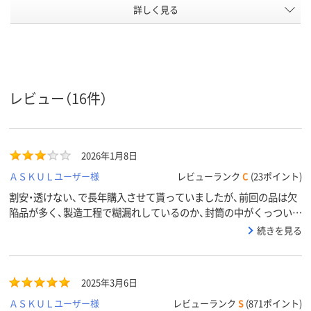
テープ/接
詳しく見る
テープなし
テープなし
テープ付
着
なし
なし
なし
〒枠
あり
あり
あり
窓の有無
レビュー（16件）
留め具の
なし
なし
なし
有無
封筒裏面
センター貼り
センター貼り
センター貼り
の貼り方
2026年1月8日
アスクル
ＡＳＫＵＬユーザー様
レビューランク
C
(23ポイント)
商品環境
スコア
割安・透けない、で長年購入させて貰っていましたが、前回の品は欠
陥品が多く、製造工程で糊漏れしているのか、封筒の中がくっついて
いて、使用前で開封できない物が半数混入していました。改善して
続きを見る
頂けると助かります。
2025年3月6日
ＡＳＫＵＬユーザー様
レビューランク
S
(871ポイント)