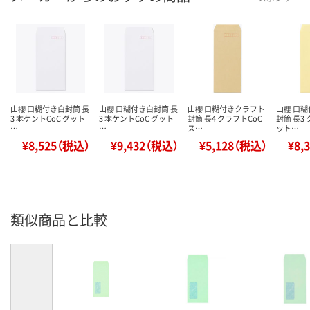
山櫻 口糊付き白封筒 長
山櫻 口糊付き白封筒 長
山櫻 口糊付きクラフト
山櫻 口
3 本ケントCoC グット
3 本ケントCoC グット
封筒 長4 クラフトCoC
封筒 長3
…
…
ス…
ット…
¥8,525（税込）
¥9,432（税込）
¥5,128（税込）
¥8,
類似商品と比較