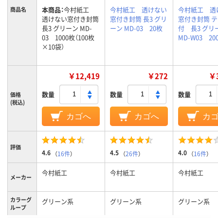
本商品：
今村紙工
今村紙工 透けない
今村紙工 透
商品名
透けない窓付き封筒
窓付き封筒 長3 グリ
窓付き封筒 
長3 グリーン MD-
ーン MD-03 20枚
付 長3 グリ
03 1000枚（100枚
MD-W03 20
×10袋）
￥12,419
￥272
￥3
数量
数量
数量
価格
(税込)
カゴへ
カゴへ
カ
評価
4.6
4.5
4.0
（
16件
）
（
26件
）
（
16件
）
今村紙工
今村紙工
今村紙工
メーカー
カラーグ
グリーン系
グリーン系
グリーン系
ループ