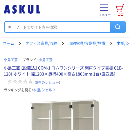
カゴ
メニュー
ホーム
オフィス家具/収納
収納家具/食器棚/物置
本棚/
小島工芸
ブランド：
小島工芸
小島工芸 【設置込】 COM-1 コムワンシリーズ 開戸タイプ書棚 C1B-
120Hホワイト 幅1203×奥行400×高さ1803mm 1台（直送品）
（
0
件のレビュー
）
ランキングを見る：
本棚/シェルフ