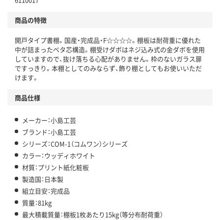
商品の特徴
開戸タイプ書棚。国産・完成品・F☆☆☆☆。棚板は耐荷重に優れた
中が詰まったベタ芯構造。棚受けダボはネジ込み式の金ダボを使用
していますので、抜け落ちる心配がありません。枠のないガラス扉
ですっきり。本棚としてのみならず、飾り棚としてもお使いいただ
けます。
商品仕様
メーカー：小島工芸
ブランド：小島工芸
シリーズ：COM-1（コムワン）シリーズ
カラー：ウッディホワイト
材質：プリント紙化粧板
製造国：日本製
組立目安：完成品
質量：81kg
最大積載質量：棚板1枚あたり15kg（等分布耐荷重）