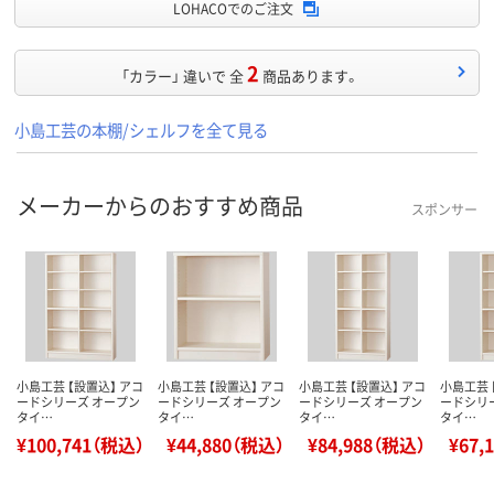
LOHACOでのご注文
2
「カラー」 違いで 全
商品あります。
小島工芸の本棚/シェルフを全て見る
メーカーからのおすすめ商品
スポンサー
小島工芸 【設置込】 アコ
小島工芸 【設置込】 アコ
小島工芸 【設置込】 アコ
小島工芸 
ードシリーズ オープン
ードシリーズ オープン
ードシリーズ オープン
ードシリ
タイ…
タイ…
タイ…
タイ…
¥100,741（税込）
¥44,880（税込）
¥84,988（税込）
¥67,