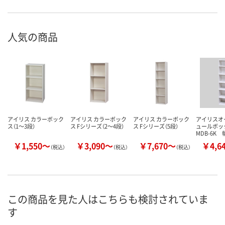
人気の商品
アイリス カラーボック
アイリス カラーボック
アイリス カラーボック
アイリスオ
ス（1～3段）
ス Fシリーズ（2～4段）
ス Fシリーズ（5段）
ュールボッ
MDB-6K 
￥1,550～
￥3,090～
￥7,670～
￥4,6
（税込）
（税込）
（税込）
この商品を見た人はこちらも検討されていま
す