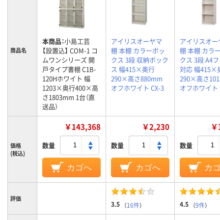
本商品：
小島工芸
アイリスオーヤマ
アイリスオー
【設置込】 COM-1 コ
棚 本棚 カラーボッ
棚 本棚 カラ
商品名
ムワンシリーズ 開
クス 3段 収納ボック
クス 3段 A4
戸タイプ書棚 C1B-
ス 幅415×奥行
対応 幅415×
120Hホワイト 幅
290×高さ880mm
290×高さ10
1203×奥行400×高
オフホワイト CX-3
オフホワイト C
さ1803mm 1台（直
送品）
￥143,368
￥2,230
￥3
数量
数量
数量
価格
(税込)
カゴへ
カゴへ
カ
評価
3.5
4.5
（
16件
）
（
9件
）