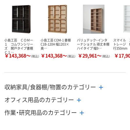
小島工芸 ＣＯＭー
小島工芸 COM-1 書棚
バリュテック・インタ
スマイル 
１ コムワンシリー
C1B-120H 幅1203×
ーナショナル 頑丈本棚
トレージ 幅
ズ 開戸タイプ書棚
奥…
ハイタイプ 幅9…
行350mm
Ｃ１…
￥143,368～
￥143,368～
￥29,961～
￥17,9
（税込）
（税込）
（税込）
収納家具/食器棚/物置のカテゴリー
オフィス用品のカテゴリー
作業・研究用品のカテゴリー