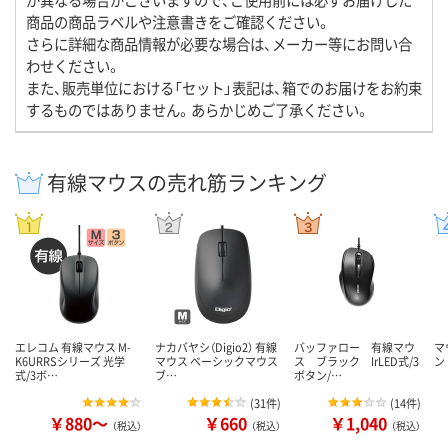
商品の商品ラベルや注意書きをご確認ください。
さらに詳細な商品情報が必要な場合は、メーカー等にお問い合
わせください。
また、販売単位における「セット」表記は、箱でのお届けをお約束
するものではありません。あらかじめご了承ください。
有線マウスの売れ筋ランキング
エレコム 有線マウス M-
ナカバヤシ（Digio2） 有線
バッファロー 有線マウ
マ
K6URRSシリーズ 光学
マウス ベーシックマウス
ス ブラック IrLED式/3
ン
式/3ボ…
ブ…
ボタン/…
(
31件
)
(
14件
)
￥880～
￥660
￥1,040
（税込）
（税込）
（税込）