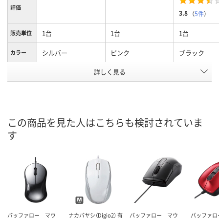
評価
3.8
（
5件
）
1台
1台
1台
販売単位
シルバー
ピンク
ブラック
カラー
お申込番
詳しく見る
A062332
A062330
A062328
号
5点
2点
あり
在庫
8月11日（火）
8月11日（火）
8月11日（火）
お届け日
この商品を見た人はこちらも検討されていま
す
数量
数量
数量
カゴへ
カゴへ
カ
バッファロー マウ
ナカバヤシ（Digio2） 有
バッファロー マウ
バッファロ