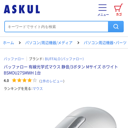
カゴ
メニュー
ホーム
パソコン/周辺機器/メディア
パソコン周辺機器・パーツ
バッファロー
ブランド：
BUFFALO（バッファロー）
バッファロー 有線光学式マウス 静音/3ボタン Mサイズ ホワイト
BSMOU27SMWH 1台
4.0
（
1
件のレビュー
）
ランキングを見る：
マウス