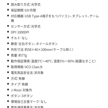
読み取り方式：光学式
保証期間：6か月間
対応機器：USB Type-A端子をもつパソコン、タブレット、ゲーム
機
センサー方式：光学式
DPI：1000DPI
チルト：なし
静音：左右ボタン、ホイールボタン
外形寸法：約58×40×100mm（ケーブル除く）
質量：約77g
動作保証環境：温度5℃～40℃、湿度5％～90％（結露なきこと）
取得規格：VCCI Class B
電気用品安全法：非対象
方式：有線
タイプ：有線
J-Moss：対象外
ボタン：3ボタン
環境自己主張マーク：なし
電気通信事業法：非対象