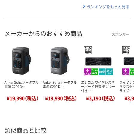
ランキングをもっと見る
メーカーからのおすすめ商品
スポンサー
Anker Solix ポータブル
Anker Solix ポータブル
エレコム ワイヤレスキ
ワイヤレ
電源 C200 D…
電源 C200 D…
ーボード 静音 テンキー
マウスセッ
付き …
サイズ…
¥19,990（税込）
¥19,990（税込）
¥3,190（税込）
¥3,
類似商品と比較