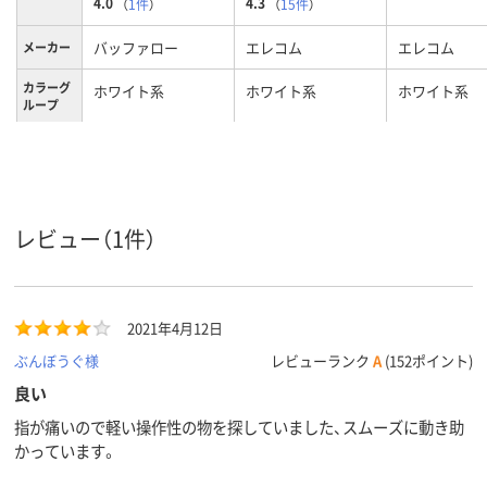
4.0
4.3
（
1件
）
（
15件
）
バッファロー
エレコム
エレコム
メーカー
カラーグ
ホワイト系
ホワイト系
ホワイト系
ループ
光学式
光学式
光学式
読み取り
方式
3
3個 ※ホイールボタ
3個 ※ホイー
ン含む
ン含む
ボタン数
レビュー（1件）
6か月間
6カ月
1年間
保証期間
2021年4月12日
ぶんぼうぐ様
レビューランク
A
(152ポイント)
良い
指が痛いので軽い操作性の物を探していました、スムーズに動き助
かっています。