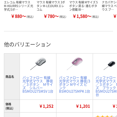
エレコム 有線マウス
マウス 有線マウス 3ボ
マウス 有線 Mサイズ 5
ナカバヤシ（D
M-K6URRSシリーズ 光
タン M-LE10URX エレ
ボタン 戻る・進むボタ
線マウス 
学式/3ボ…
コム
ン搭載 Bl…
ウス ブ…
￥880～
￥780～
￥1,580～
￥
（税込）
（税込）
（税込）
他のバリエーション
商品名
バッファロー 有線
バッファロー 有線
バッファロー
光学式マウス 静音
光学式マウス 静音/3
光学式マウス
／３ボタン Ｍサイ
ボタン Mサイズ ピ
／３ボタン 
ズ シルバー
ンク
ズ ブラック
BSMOU27SMSV 1台
BSMOU27SMPK 1台
BSMOU27SM
台
価格
￥1,252
￥1,201
￥1
(税込)