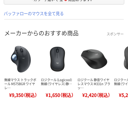
バッファローのマウスを全て見る
メーカーからのおすすめ商品
スポンサー
無線マウス トラックボ
ロジクール（Logicool）
ロジクール 静音ワイヤ
ロジクール（
ール M575BGR ワイヤ
無線（ワイヤレス）静…
レスマウス M331n ブラ
無線（ワ
レ…
ッ…
¥9,350（税込）
¥1,650（税込）
¥2,420（税込）
¥5,