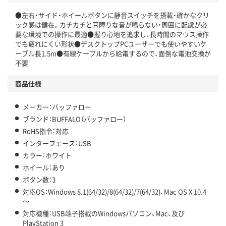
●左右・サイド・ホイールボタンに静音スイッチを搭載・確かなクリ
ック感は健在。カチカチと耳障りな音が鳴らない・周囲に配慮が必
要な環境での操作に最適●握り心地を追求し、長時間のマウス操作
でも疲れにくい形状●デスクトップPCユーザーでも使いやすいケ
ーブル長1.5m●有線ケーブルから給電するので、面倒な電池交換が
不要
商品仕様
メーカー：バッファロー
ブランド：BUFFALO（バッファロー）
RoHS指令：対応
インターフェース：USB
カラー：ホワイト
ホイール：あり
ボタン数：3
対応OS：Windows 8.1(64/32)/8(64/32)/7(64/32)、Mac OS X 10.4
～
対応機種：USB端子搭載のWindowsパソコン、Mac、及び
PlayStation 3