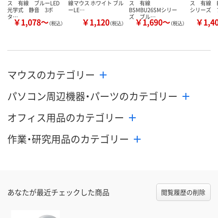
ス 有線 ブルーLED
線マウス ホワイト ブル
ス 有線
ス 有線 B
光学式 静音 3ボ
ーLE…
BSMBU26SMシリー
シリーズ 
タ…
ズ ブル…
￥1,078～
￥1,120
￥1,690～
￥1,4
（税込）
（税込）
（税込）
マウスのカテゴリー
パソコン周辺機器・パーツのカテゴリー
オフィス用品のカテゴリー
作業・研究用品のカテゴリー
あなたが最近チェックした商品
閲覧履歴の削除