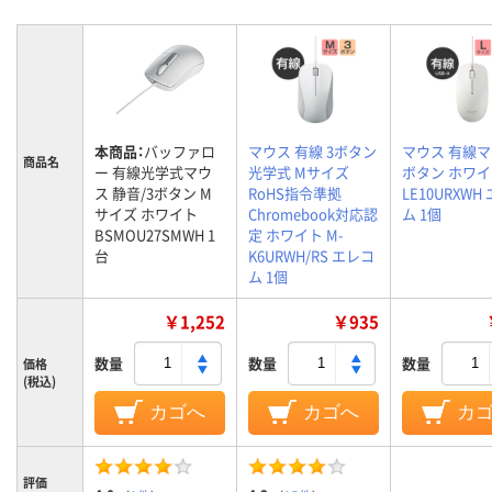
本商品：
バッファロ
マウス 有線 3ボタン
マウス 有線マ
商品名
ー 有線光学式マウ
光学式 Mサイズ
ボタン ホワイ
ス 静音/3ボタン M
RoHS指令準拠
LE10URXWH
サイズ ホワイト
Chromebook対応認
ム 1個
BSMOU27SMWH 1
定 ホワイト M-
台
K6URWH/RS エレコ
ム 1個
￥1,252
￥935
数量
数量
数量
価格
(税込)
カゴへ
カゴへ
カ
評価