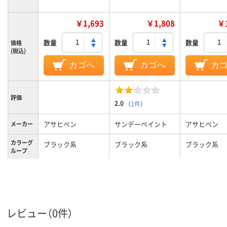
￥1,693
￥1,808
￥1
数量
数量
数量
価格
(税込)
カゴへ
カゴへ
カ
評価
2.0
（
1件
）
アサヒペン
サンデーペイント
アサヒペン
メーカー
カラーグ
ブラック系
ブラック系
ブラック系
ループ
ツヤなし
特性
400mL
内容量
コンクリート
レビュー（0件）
用途