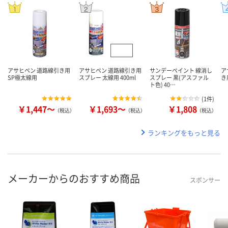
アサヒペン 道路線引き用
アサヒペン 道路線引き用
サンデーペイント 線消し
ア
SP極太線用
スプレー 太線用 400ml
スプレー 黒(アスファル
き
ト色) 40…
(
1件
)
￥1,447～
￥1,693～
￥1,808
（税込）
（税込）
（税込）
ランキングをもっと見る
メーカーからのおすすめ商品
スポンサー