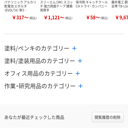
パナソニック アルカリ
スリーエム（3M） スコッ
保冷剤 キャッチクール
藤井電工 
乾電池 エボルタ
チ 強力両面テープ 建築
CH トライ・カンパニー
全帯 TB-LS
（EVOLTA） 単3…
用厚手
￥317～
￥1,121～
￥58～
￥9,6
（税込）
（税込）
（税込）
塗料/ペンキのカテゴリー
塗料/塗装用品のカテゴリー
オフィス用品のカテゴリー
作業・研究用品のカテゴリー
あなたが最近チェックした商品
閲覧履歴の削除