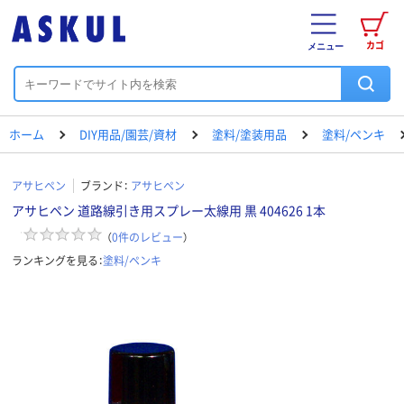
カゴ
メニュー
ホーム
DIY用品/園芸/資材
塗料/塗装用品
塗料/ペンキ
アサヒペン
ブランド：
アサヒペン
アサヒペン 道路線引き用スプレー太線用 黒 404626 1本
（
0
件のレビュー
）
ランキングを見る：
塗料/ペンキ