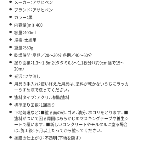
メーカー：アサヒペン
ブランド：アサヒペン
カラー：黒
内容量(ml)：400
容量：400ml
規格：太線用
重量：580g
乾燥時間：夏期／20～30分 冬期／40～60分
塗り面積：1.3～1.8m2（タタミ0.8～1.1枚分）（約9cm幅で15～
20m）
光沢：ツヤ消し
用具の手入れ：使い終えた用具は、塗料が乾かないうちにラッカ
ーうすめ液で洗ってください。
塗料タイプ：アクリル樹脂塗料
標準塗り回数：1回塗り
下地処理など：■塗る面の砂、ゴミ、油分、ホコリをとります。■
塗料がついて困る周囲はあらかじめマスキングテープや養生シ
ートで覆います。■新しいコンクリートやモルタルに塗る場合
は、施工後1ヶ月以上たってから塗ってください。
塗膜の仕上がり：不透明（下地を隠す）