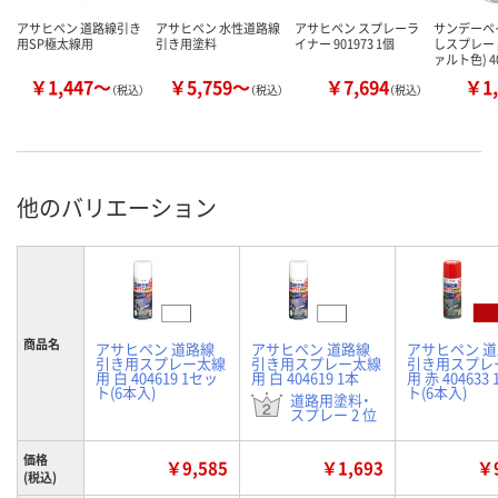
アサヒペン 道路線引き
アサヒペン 水性道路線
アサヒペン スプレーラ
サンデーペ
用SP極太線用
引き用塗料
イナー 901973 1個
しスプレー 
ァルト色) 4
￥1,447～
￥5,759～
￥7,694
￥1,
（税込）
（税込）
（税込）
他のバリエーション
商品名
アサヒペン 道路線
アサヒペン 道路線
アサヒペン 
引き用スプレー太線
引き用スプレー太線
引き用スプレ
用 白 404619 1セッ
用 白 404619 1本
用 赤 404633
ト(6本入)
ト(6本入)
道路用塗料・
スプレー 2 位
価格
￥9,585
￥1,693
￥9
(税込)