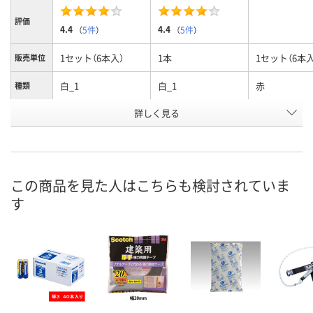
評価
4.4
4.4
（
5件
）
（
5件
）
1セット（6本入）
1本
1セット（6本入
販売単位
白_1
白_1
赤
種類
お申込番
詳しく見る
EJ30787
A077171
EJ30785
号
あり
あり
2点
在庫
8月11日（火）
8月11日（火）
8月11日（火）
お届け日
この商品を見た人はこちらも検討されていま
す
数量
数量
数量
カゴへ
カゴへ
カ