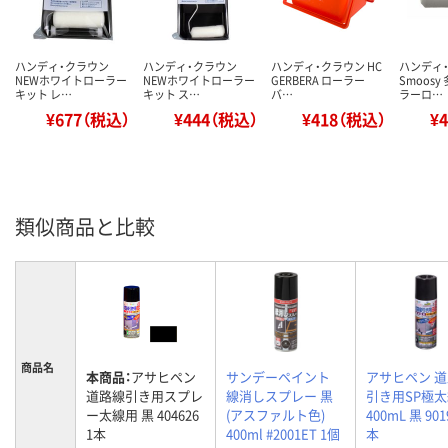
ハンディ・クラウン
ハンディ・クラウン
ハンディ・クラウン HC
ハンディ
NEWホワイトローラー
NEWホワイトローラー
GERBERA ローラー
Smoos
キット レ…
キット ス…
バ…
ラーロ…
¥677（税込）
¥444（税込）
¥418（税込）
¥
類似商品と比較
商品名
本商品：
アサヒペン
サンデーペイント
アサヒペン 
道路線引き用スプレ
線消しスプレー 黒
引き用SP極
ー太線用 黒 404626
(アスファルト色)
400mL 黒 901
1本
400ml #2001ET 1個
本