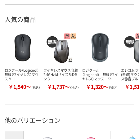
人気の商品
ロジクール（Logicool）
ワイヤレスマウス 無線
ロジクール
エレコム 
無線（ワイヤレス）マウ
2.4GHz Mサイズ 5ボタ
（Logicool） 無線（ワイ
(無線)マウ
ス M…
ン B…
ヤレス）マウス ワ…
ス静音ブル
￥1,540～
￥1,737～
￥1,320～
￥1,5
（税込）
（税込）
（税込）
他のバリエーション