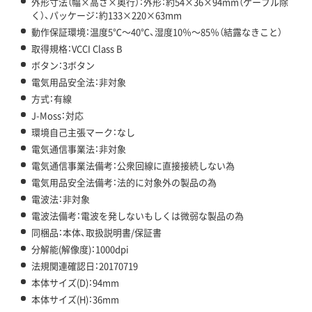
外形寸法（幅×高さ×奥行）：外形：約54×36×94mm（ケーブル除
く）、パッケージ：約133×220×63mm
動作保証環境：温度5℃～40℃、湿度10％～85％（結露なきこと）
取得規格：VCCI Class B
ボタン：3ボタン
電気用品安全法：非対象
方式：有線
J-Moss：対応
環境自己主張マーク：なし
電気通信事業法：非対象
電気通信事業法備考：公衆回線に直接接続しない為
電気用品安全法備考：法的に対象外の製品の為
電波法：非対象
電波法備考：電波を発しないもしくは微弱な製品の為
同梱品：本体、取扱説明書/保証書
分解能(解像度)：1000dpi
法規関連確認日：20170719
本体サイズ(D)：94mm
本体サイズ(H)：36mm