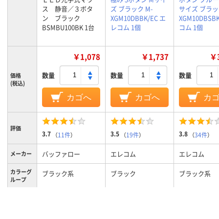
ス 静音／３ボタ
ズ ブラック M-
サイズ ブラッ
ン ブラック
XGM10DBBK/EC エ
XGM10DBSB
BSMBU100BK 1台
レコム 1個
コム 1個
￥1,078
￥1,737
￥3
数量
数量
数量
価格
(税込)
カゴへ
カゴへ
カ
評価
3.7
3.5
3.8
（
11件
）
（
19件
）
（
34件
）
バッファロー
エレコム
エレコム
メーカー
カラーグ
ブラック系
ブラック
ブラック系
ループ
読み取り
ブルーLED方式
光学センサー方式
BlueLED
方式