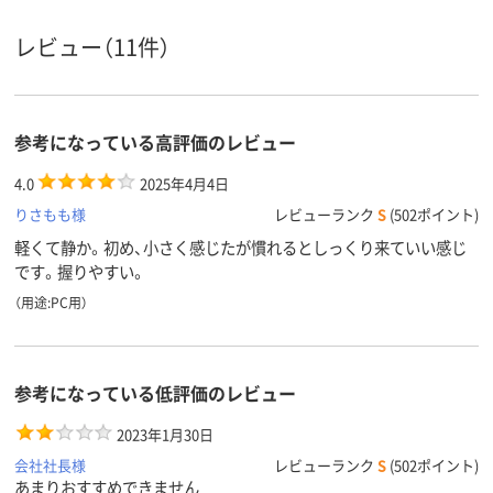
3
5個 ※ホイールボ
5個 ※ホイー
ボタン数
タン含む
ン含む
レビュー（11件）
約63g
重量
約63g
質量
参考になっている高評価のレビュー
6カ月
6カ月
6ヶ月
保証期間
4.0
2025年4月4日
りさもも様
レビューランク
S
(502ポイント)
軽くて静か。初め、小さく感じたが慣れるとしっくり来ていい感じ
です。握りやすい。
（用途:PC用）
参考になっている低評価のレビュー
2023年1月30日
会社社長様
レビューランク
S
(502ポイント)
あまりおすすめできません