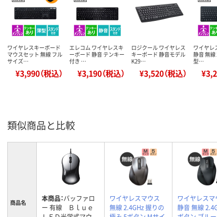
ワイヤレスキーボード
エレコム ワイヤレスキ
ロジクール ワイヤレス
ワイヤレ
マウスセット 無線 フル
ーボード 静音 テンキー
キーボード 静音モデル
静音 無線 2
サイズ…
付き …
K29…
型…
¥3,990（税込）
¥3,190（税込）
¥3,520（税込）
¥3,
類似商品と比較
本商品：
バッファロ
ワイヤレスマウス
ワイヤレスマ
商品名
ー 有線 Ｂｌｕｅ
無線 2.4GHz 握りの
静音 無線 2.4G
ＬＥＤ光学式マウ
極み 5ボタン Mサイ
ボタン ブルーL