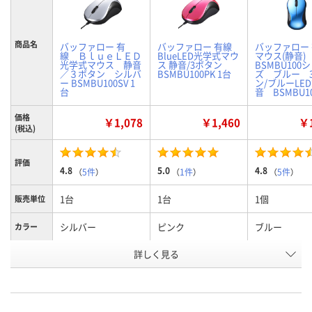
商品名
バッファロー 有
バッファロー 有線
バッファロー
線 ＢｌｕｅＬＥＤ
BlueLED光学式マウ
マウス(静音
光学式マウス 静音
ス 静音/3ボタン
BSMBU100
／３ボタン シルバ
BSMBU100PK 1台
ズ ブルー 
ー BSMBU100SV 1
ン/ブルーLED
台
音 BSMBU10
価格
￥1,078
￥1,460
￥1
(税込)
評価
4.8
5.0
4.8
（
5件
）
（
1件
）
（
5件
）
1台
1台
1個
販売単位
シルバー
ピンク
ブルー
カラー
お申込番
詳しく見る
A295771
A295769
A295767
号
9点
2点
6点
在庫