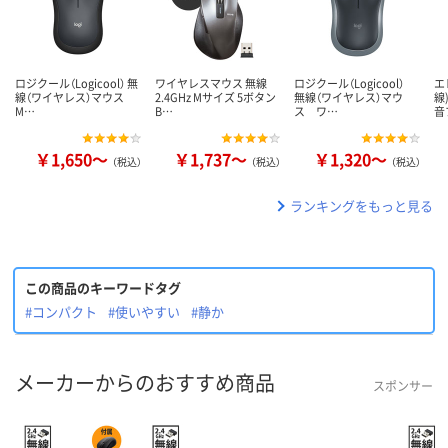
ロジクール（Logicool） 無
ワイヤレスマウス 無線
ロジクール（Logicool）
エ
線（ワイヤレス）マウス
2.4GHz Mサイズ 5ボタン
無線（ワイヤレス）マウ
線
M…
B…
ス ワ…
音
￥1,650～
￥1,737～
￥1,320～
（税込）
（税込）
（税込）
ランキングをもっと見る
この商品のキーワードタグ
#コンパクト
#使いやすい
#静か
メーカーからのおすすめ商品
スポンサー