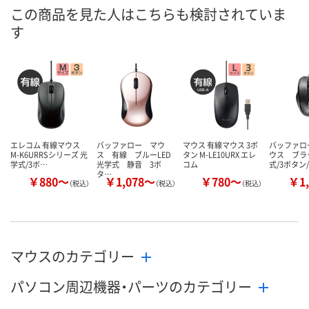
8月11日（火）
8月11日（火）
8月11日（火）
お届け日
この商品を見た人はこちらも検討されていま
す
数量
数量
数量
カゴへ
カゴへ
カ
エレコム 有線マウス
バッファロー マウ
マウス 有線マウス 3ボ
バッファロ
M-K6URRSシリーズ 光
ス 有線 ブルーLED
タン M-LE10URX エレ
ウス ブラッ
学式/3ボ…
光学式 静音 3ボ
コム
式/3ボタン
タ…
￥880～
￥1,078～
￥780～
￥1,
（税込）
（税込）
（税込）
マウスのカテゴリー
パソコン周辺機器・パーツのカテゴリー