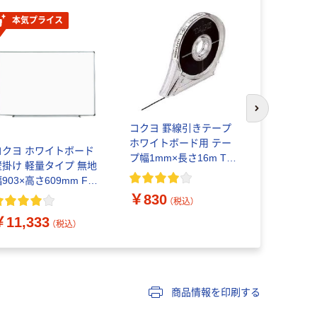
本気プライス
人気商品
次のスライド
コクヨ 罫線引きテープ
ホワイトボード用 テー
コクヨ ホワイトボード
激落ちくん
プ幅1mm×長さ16m T-
壁掛け 軽量タイプ 無地
ード用クリ
501 1個
903×高さ609mm FB-
レック
L23W 1枚
￥830
（税込）
￥11,333
￥1,554
（税込）
商品情報を印刷する