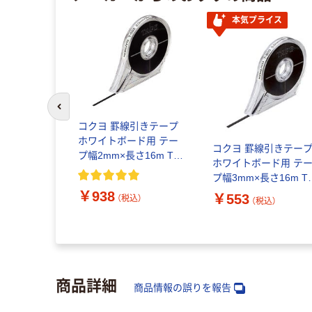
本気プライス
前のスライドへ
コクヨ 罫線引きテープ
ホワイトボード用 テー
コクヨ 罫線引きテー
プ幅2mm×長さ16m T-
ホワイトボード用 テ
502 1個
プ幅3mm×長さ16m T-
503 1個
￥938
￥553
（税込）
（税込）
商品詳細
商品情報の誤りを報告