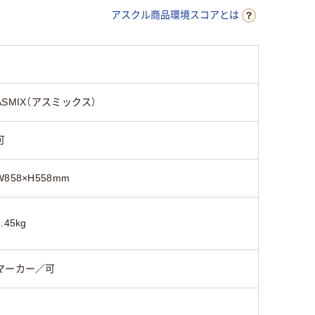
アスクル商品環境スコアとは
ASMIX（アスミックス）
可
W858×H558mm
1.45kg
マーカー／可