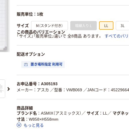
販売単位：1枚
M（スタンド付き）
暗線入り L
LL
3L
サイズ
この商品のバリエーション
「サイズ」「販売単位」違いで 全8商品 あります。
すべてのバリ
配送オプション
置き場所指定 利用可
お申込番号：A305193
メーカー：アスカ
／型番：VWB069
／JANコード：45229664
商品詳細
ブランド名
ASMIX（アスミックス）
／
サイズ
LL
／
マグネッ
寸法
W858×H558mm
もっと見る