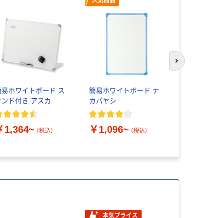
人気商品
本気プ
次のスライド
簡易ホワイトボード ス
簡易ホワイトボード ナ
コクヨ ホ
タンド付き アスカ
カバヤシ
軽量タイプ
￥1,364~
￥1,096~
￥5,850
（税込）
（税込）
本気プライス