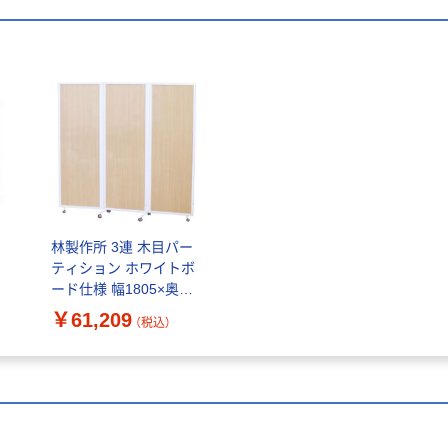
ロ
林製作所 3連 木目パー
ティション ホワイトボ
ード仕様 幅1805×奥行
400×高さ1600mm ナチ
￥61,209
（税込）
ュラル 木目 YS-F01 1
台（直送品）