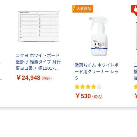
人気商品
コクヨ ホワイトボード
壁掛け 軽量タイプ 月行
プ
激落ちくん ホワイトボ
事ヨコ書き 幅1201×高
ー
ード用クリーナー レッ
さ906mm FB-SL34MW
￥24,948
ク
幅
（税込）
1枚
S
￥530
（税込）