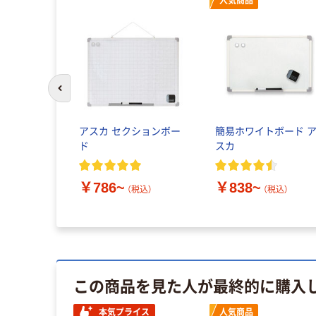
人気商品
前のスライドへ
ルミ枠ホワ
アスカ セクションボー
簡易ホワイトボード 
 暗線ドッ
ド
スカ
￥786~
￥838~
（税込）
（税込）
~
（税込）
この商品を見た人が最終的に購入
本気プライス
人気商品