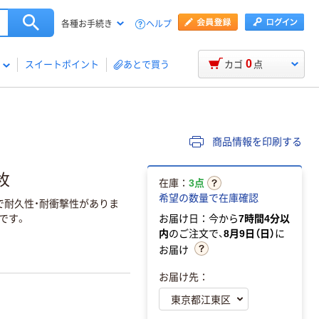
ヘルプ
各種お手続き
0
スイートポイント
あとで買う
カゴ
点
商品情報を印刷する
枚
在庫：
3点
希望の数量で在庫確認
で耐久性・耐衝撃性がありま
です。
お届け日：今から
7時間4分以
内
のご注文で、
8月9日（日）
に
お届け
お届け先：