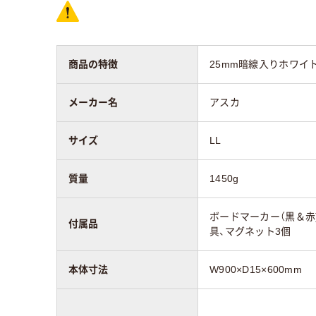
商品の特徴
25mm暗線入りホワイト
メーカー名
アスカ
サイズ
LL
質量
1450g
ボードマーカー（黒＆赤
付属品
具、マグネット3個
本体寸法
W900×D15×600mm