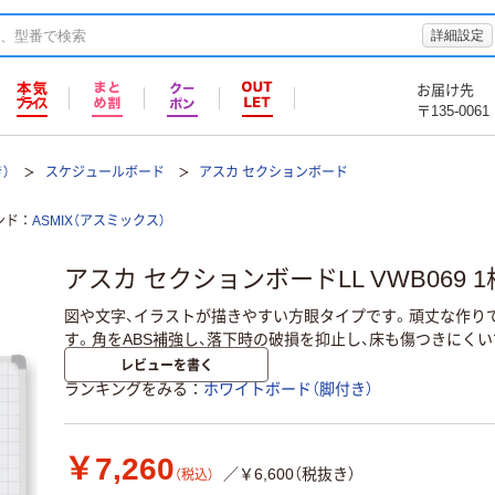
詳細設定
お届け先
〒135-0061
）
スケジュールボード
アスカ セクションボード
ンド
ASMIX（アスミックス）
アスカ セクションボードLL VWB069 1
図や文字、イラストが描きやすい方眼タイプです。頑丈な作り
す。角をABS補強し、落下時の破損を抑止し、床も傷つきにくい
レビューを書く
ランキングをみる
ホワイトボード（脚付き）
￥7,260
／￥6,600（税抜き）
（税込）