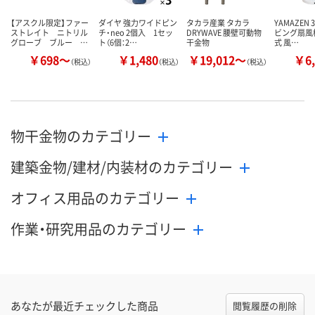
【アスクル限定】ファー
ダイヤ 強力ワイドピン
タカラ産業 タカラ
YAMAZEN 
ストレイト ニトリル
チ・neo 2個入 1セッ
DRYWAVE 腰壁可動物
ビング扇風
グローブ ブルー …
ト（6個：2…
干金物
式 風…
￥698～
￥1,480
￥19,012～
￥6,
（税込）
（税込）
（税込）
物干金物のカテゴリー
建築金物/建材/内装材のカテゴリー
オフィス用品のカテゴリー
作業・研究用品のカテゴリー
あなたが最近チェックした商品
閲覧履歴の削除