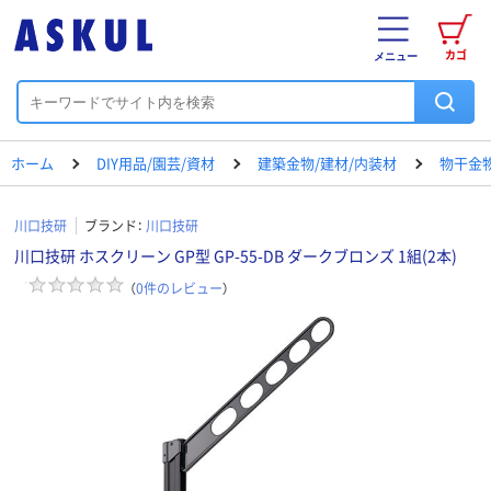
カゴ
メニュー
ホーム
DIY用品/園芸/資材
建築金物/建材/内装材
物干金
川口技研
ブランド：
川口技研
川口技研 ホスクリーン GP型 GP-55-DB ダークブロンズ 1組(2本)
（
0
件のレビュー
）