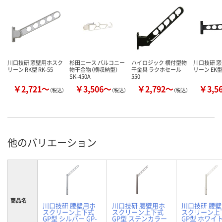
川口技研 窓壁用ホスク
杉田エース バルコニー
ハイロジック 横付型物
川口技研 
リーン RK型 RK-55
物干金物（横収納型）
干金具 ラクホセール
リーン EK型 
SK-450A
550
￥2,721～
￥3,506～
￥2,792～
￥3,5
（税込）
（税込）
（税込）
他のバリエーション
商品名
川口技研 腰壁用ホ
川口技研 腰壁用ホ
川口技研 腰
スクリーン上下式
スクリーン上下式
スクリーン上
GP型 シルバー GP-
GP型 ステンカラー
GP型 ホワイト