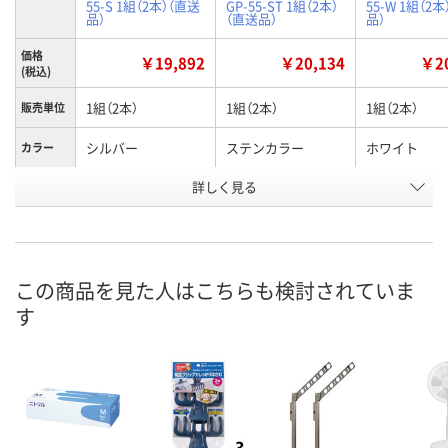
55-S 1組（2本）（直送
GP-55-ST 1組（2本）
55-W 1組（2
品）
（直送品）
品）
価格
￥19,892
￥20,134
￥20
(税込)
1組（2本）
1組（2本）
1組（2本）
販売単位
シルバー
ステンカラー
ホワイト
カラー
お申込番
詳しく見る
A305583
A305584
A305585
号
直送品
直送品
直送品
在庫
8月26日（水）まで
8月26日（水）まで
8月26日（水）
お届け日
この商品を見た人はこちらも検討されていま
す
数量
数量
数量
カゴへ
カゴへ
カ