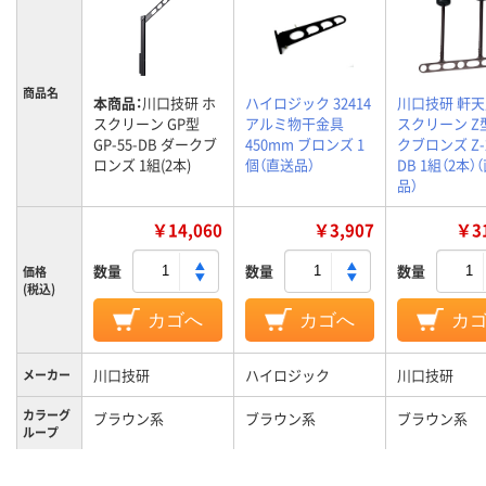
商品名
本商品：
川口技研 ホ
ハイロジック 32414
川口技研 軒
スクリーン GP型
アルミ物干金具
スクリーン Z
GP-55-DB ダークブ
450mm ブロンズ 1
クブロンズ Z-2
ロンズ 1組(2本)
個（直送品）
DB 1組（2本）
品）
￥14,060
￥3,907
￥31
数量
数量
数量
価格
(税込)
カゴへ
カゴへ
カ
川口技研
ハイロジック
川口技研
メーカー
カラーグ
ブラウン系
ブラウン系
ブラウン系
ループ