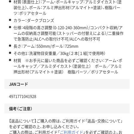
材質（表面仕上）：アーム・ポールキャップ：アルミダイカスト（塗
装仕上）、ポール：アルミ押出形材（アルマイト+塗装）、樹脂パー
ツ：ポリアセタール
カラー：ダークブロンズ
仕様：4段階の高さ調整（0-120-240-360mm）/コンパクト収納/ア
ームの収納高さ調整可能（ストッパーの付替えによる）/二重操作
で急落防止/ALCへの取付け不可/ALCへの取付不可
長さ：アーム：550mm/ポール：725mm
その他1：洗濯物目安重量／30kg（２本[１組]で使用時）
材質 ※お手元に届いた商品を必ずご確認ください：アーム・ポ
ールキャップ／アルミダイカスト（塗装仕上） ポール／アルミ
押出形材（アルマイト＋塗装） 樹脂パーツ／ポリアセタール
JANコード
4971771041928
備考（ご注意）
【返品について】ご購入の際は、ご利用ガイド「返品・交換について」
を必ずご確認の上、お申し込みください。
ご購入の際は、ご利用ガイド「
ご利用ガイド
」を必ずご確認の上、お