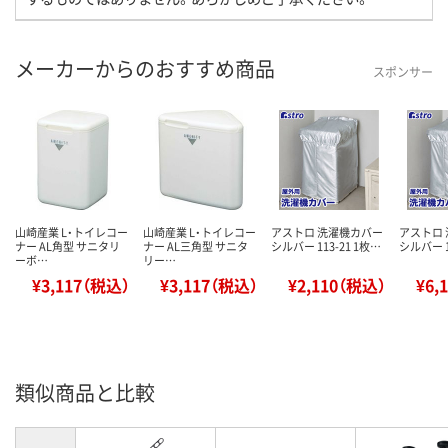
メーカーからのおすすめ商品
スポンサー
山崎産業 L・トイレコー
山崎産業 L・トイレコー
アストロ 洗濯機カバー
アストロ
ナー AL角型 サニタリ
ナー AL三角型 サニタ
シルバー 113-21 1枚…
シルバー 1
ーボ…
リー…
¥3,117（税込）
¥3,117（税込）
¥2,110（税込）
¥6,
類似商品と比較