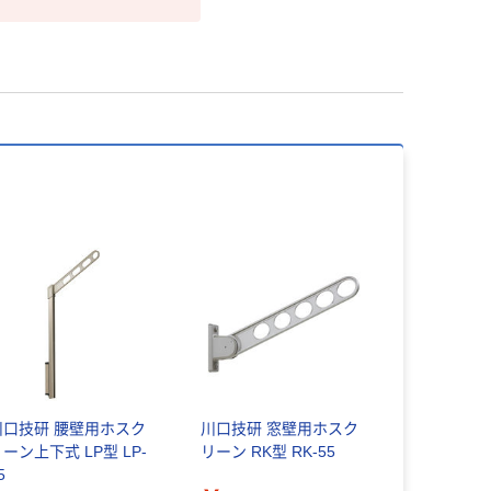
川口技研 腰壁用ホスク
川口技研 窓壁用ホスク
ーン上下式 LP型 LP-
リーン RK型 RK-55
5