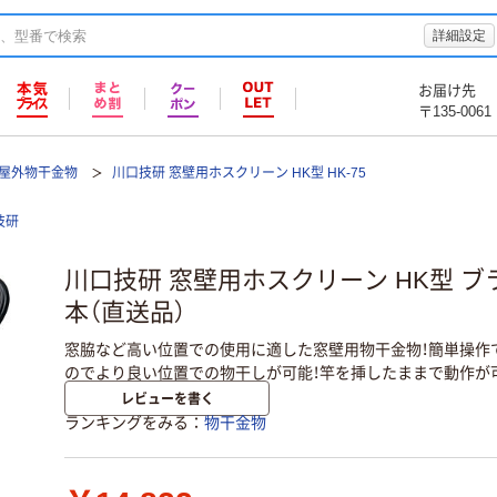
詳細設定
お届け先
〒135-0061
屋外物干金物
川口技研 窓壁用ホスクリーン HK型 HK-75
技研
川口技研 窓壁用ホスクリーン HK型 ブラック
本（直送品）
窓脇など高い位置での使用に適した窓壁用物干金物！簡単操作
のでより良い位置での物干しが可能！竿を挿したままで動作が
レビューを書く
ランキングをみる
物干金物