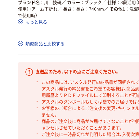
ブランド名
川口技研
／
カラー
ブラック
／
仕様
3段活用
使用）+アーム下折れ
／
長さ
長さ：746mm
／
その他1
洗濯
で使用時）
もっと見る
類似商品と比較する
直送品のため、以下の点にご注意ください。
この商品には、アスクル発行の納品書が同梱され
アスクル発行の納品書をご希望のお客様は、商品到
用履歴よりＰＤＦファイルにて印刷することが可
アスクルのダンボールもしくは袋でのお届けでは
お客様のご都合によるご注文後の変更・キャンセル
ません。
商品のご注文後に商品がお届けできないことが判
ャンセルさせていただくことがあります。
ご注文後に一時品切れが判明した場合は、入荷次