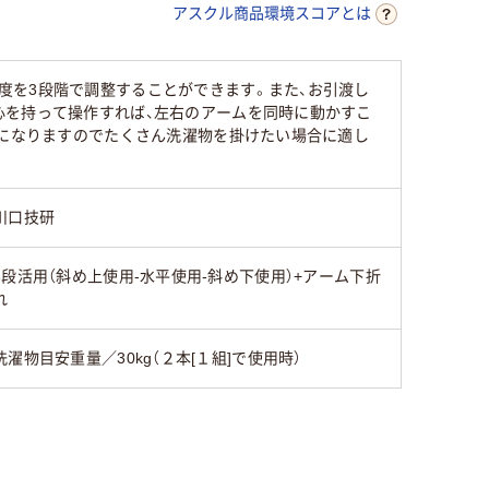
アスクル商品環境スコアとは
度を3段階で調整することができます。また、お引渡し
心を持って操作すれば、左右のアームを同時に動かすこ
mになりますのでたくさん洗濯物を掛けたい場合に適し
川口技研
3段活用（斜め上使用-水平使用-斜め下使用）+アーム下折
れ
洗濯物目安重量／30kg（２本[１組]で使用時）