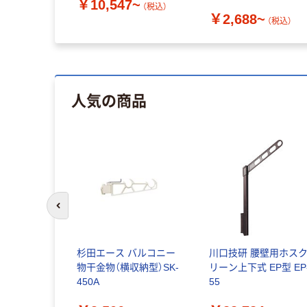
￥10,547~
（税込）
￥2,688~
（税込）
人気の商品
前のスライドへ
杉田エース バルコニー
川口技研 腰壁用ホス
物干金物（横収納型）SK-
リーン上下式 EP型 EP
450A
55