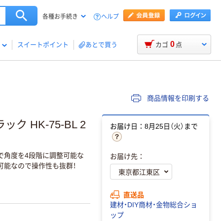
ヘルプ
各種お手続き
0
スイートポイント
あとで買う
カゴ
点
商品情報を印刷する
 HK-75-BL 2
お届け日：8月25日（火）まで
で角度を4段階に調整可能な
お届け先：
可能なので操作性も抜群！
直送品
建材・DIY商材・金物総合ショ
ップ