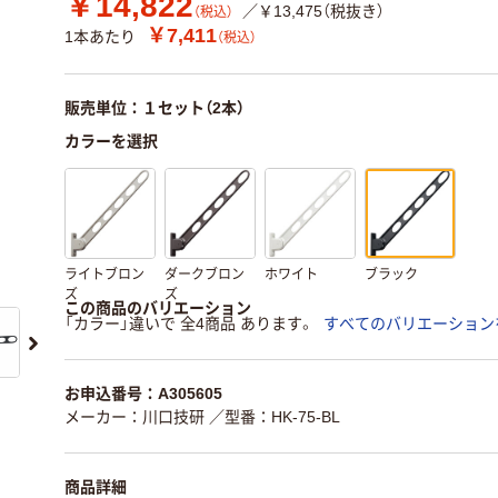
￥14,822
／￥13,475（税抜き）
（税込）
￥7,411
1本あたり
（税込）
販売単位：１セット（2本）
カラーを選択
ライトブロン
ダークブロン
ホワイト
ブラック
ズ
ズ
この商品のバリエーション
「カラー」違いで 全4商品 あります。
すべてのバリエーション
お申込番号：A305605
メーカー：川口技研
／型番：HK-75-BL
商品詳細