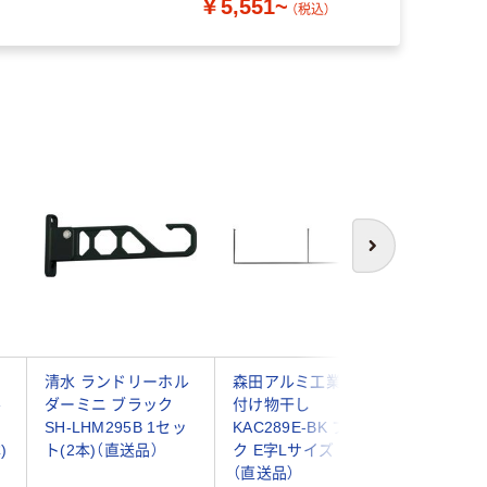
￥5,551~
品
（税込）
次へ
ィ
清水 ランドリーホル
森田アルミ工業 天井
New Hik
ル
ダーミニ ブラック
付け物干し
カリ） 
SH-LHM295B 1セッ
KAC289E-BK ブラッ
ルダー 5
)
ト(2本)（直送品）
ク E字Lサイズ 1台
ック+取
（直送品）
クリュー8