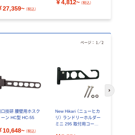
￥4,812~
（税込）
￥27,359~
（税込）
ページ：
1
／
2
次のスライド
川口技研 腰壁用ホスク
New Hikari （ニューヒカ
川口技研 
ーン HC型 HC-55
リ） ランドリーホルダー
リーン ZA型
ミニ 295 取付用コーチ
￥10,648~
￥13,04
スクリュー8×65 セット
（税込）