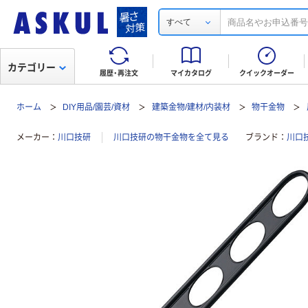
すべて
カテゴリー
履歴・再注文
マイカタログ
クイックオーダー
ホーム
DIY用品/園芸/資材
建築金物/建材/内装材
物干金物
メーカー
川口技研
川口技研の物干金物を全て見る
ブランド
川口