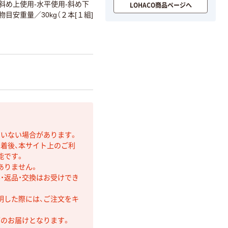
（斜め上使用-水平使用-斜め下
LOHACO商品ページへ
物目安重量／30kg（２本[１組]
ていない場合があります。
着後、本サイト上のご利
能です。
ありません。
・返品・交換はお受けでき
明した際には、ご注文をキ
第のお届けとなります。