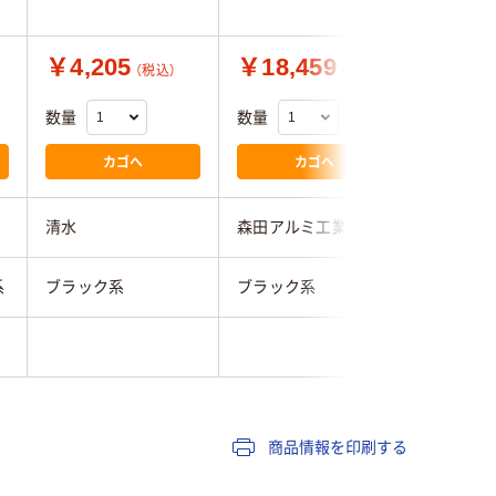
品 2セッ
￥4,205
￥18,459
￥8,4
（税込）
（税込）
数量
数量
数量
カゴへ
カゴへ
清水
森田アルミ工業
清水
系
ブラック系
ブラック系
ブラック
商品情報を印刷する