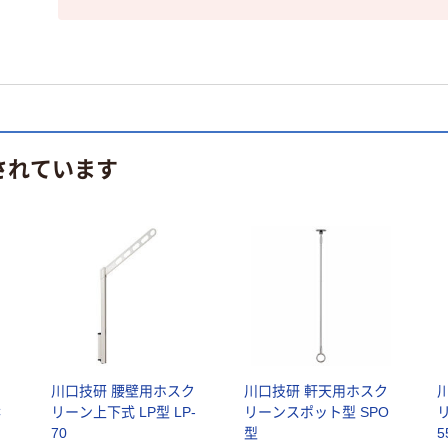
されています
ク
川口技研 腰壁用ホスク
川口技研 軒天用ホスク
C
リーン上下式 LP型 LP-
リーンスポット型 SPO
リ
70
型
5