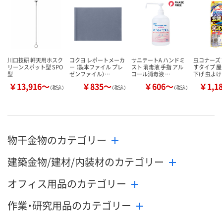
数量
数量
数量
カゴへ
カゴへ
カ
川口技研 軒天用ホスク
コクヨ レポートメーカ
サニテートA ハンドミ
虫コナーズ 
リーンスポット型 SPO
ー （製本ファイル プレ
スト 消毒液 手指 アル
すタイプ 屋
型
ゼンファイル）…
コール消毒液 …
下げ 虫よ
￥13,916～
￥835～
￥606～
￥1,1
（税込）
（税込）
（税込）
物干金物のカテゴリー
建築金物/建材/内装材のカテゴリー
オフィス用品のカテゴリー
作業・研究用品のカテゴリー