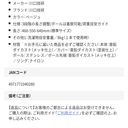
メーカー：川口技研
ブランド：川口技研
カラー：ベージュ
仕様：3段階の長さ調整/ポールは着脱可能/荷重目安ガイド
長さ：460-550-640mm（標準サイズ）
その他1：洗濯物目安重量／8kg（１本で使用時）
材質 ※お手元に届いた商品を必ずご確認ください：本体：亜鉛
ダイカスト（メッキ仕上）／カバー：亜鉛ダイカスト（塗装仕上）／
ポール：ステンレス／ポール先端：亜鉛ダイカスト（メッキ仕上）
／リング：ナイロン
JANコード
4971771040280
備考（ご注意）
【返品について】お客様のご都合による返品はお受けできません。
ご購入の際は、ご利用ガイド「
ご利用ガイド
」を必ずご確認の上、お
申し込みください。