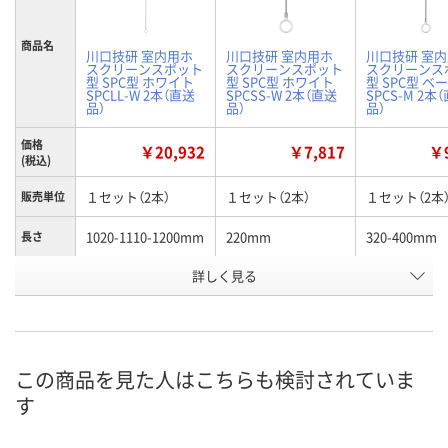
商品名
川口技研 室内用ホ
川口技研 室内用ホ
川口技研 室
スクリーンスポット
スクリーンスポット
スクリーンス
型 SPC型 ホワイト
型 SPC型 ホワイト
型 SPC型 ベ
SPCLL-W 2本（直送
SPCSS-W 2本（直送
SPCS-M 2本
品）
品）
品）
価格
￥20,932
￥7,817
￥9
(税込)
１セット（2本）
１セット（2本）
１セット（2本
販売単位
1020-1110-1200mm
220mm
320-400mm
長さ
詳しく見る
ホワイト
ホワイト
ベージュ
カラー
お申込番
A305664
A305669
A305668
号
直送品
直送品
直送品
在庫
この商品を見た人はこちらも検討されていま
す
8月26日（水）まで
8月25日（火）まで
8月25日（火）
お届け日