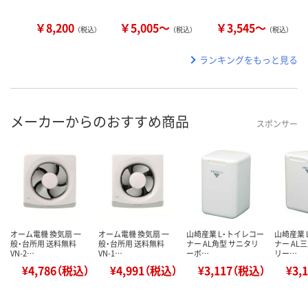
￥8,200
￥5,005～
￥3,545～
（税込）
（税込）
（税込）
ランキングをもっと見る
メーカーからのおすすめ商品
スポンサー
オーム電機 換気扇 一
オーム電機 換気扇 一
山崎産業 L・トイレコー
山崎産業 
般・台所用 送料無料
般・台所用 送料無料
ナー AL角型 サニタリ
ナー AL
VN-2…
VN-1…
ーボ…
リー…
¥4,786（税込）
¥4,991（税込）
¥3,117（税込）
¥3,