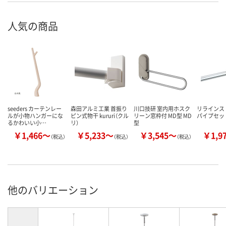
人気の商品
seeders カーテンレー
森田アルミ工業 首振り
川口技研 室内用ホスク
リラインス
ルが小物ハンガーにな
ピン式物干 kururi（クル
リーン窓枠付 MD型 MD
パイプセット
るかわいい小…
リ）
型
￥1,466～
￥5,233～
￥3,545～
￥1,9
（税込）
（税込）
（税込）
他のバリエーション