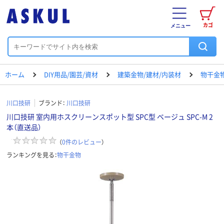
カゴ
メニュー
ホーム
DIY用品/園芸/資材
建築金物/建材/内装材
物干金
川口技研
ブランド：
川口技研
川口技研 室内用ホスクリーンスポット型 SPC型 ベージュ SPC-M 2
本（直送品）
（
0
件のレビュー
）
ランキングを見る：
物干金物