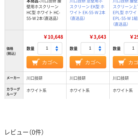
本商品：
川口技研 腰
川口技研 窓壁用ホ
川口技研 腰
壁用ホスクリーン
スクリーン EK型 ホ
スクリーン上
HC型 ホワイト HC-
ワイト EK-55-W 2本
EPL型 ホワイ
55-W 2本（直送品）
（直送品）
EPL-55-W 1
（直送品）
￥10,648
￥3,643
￥25
数量
数量
数量
価格
(税込)
カゴへ
カゴへ
カ
川口技研
川口技研
川口技研
メーカー
カラーグ
ホワイト系
ホワイト系
ホワイト系
ループ
長さ：550mm
長さ：550mm
長さ
レビュー（0件）