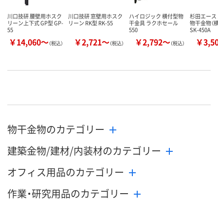
川口技研 腰壁用ホスク
川口技研 窓壁用ホスク
ハイロジック 横付型物
杉田エース
リーン上下式 GP型 GP-
リーン RK型 RK-55
干金具 ラクホセール
物干金物（
55
550
SK-450A
￥14,060～
￥2,721～
￥2,792～
￥3,5
（税込）
（税込）
（税込）
物干金物のカテゴリー
建築金物/建材/内装材のカテゴリー
オフィス用品のカテゴリー
作業・研究用品のカテゴリー