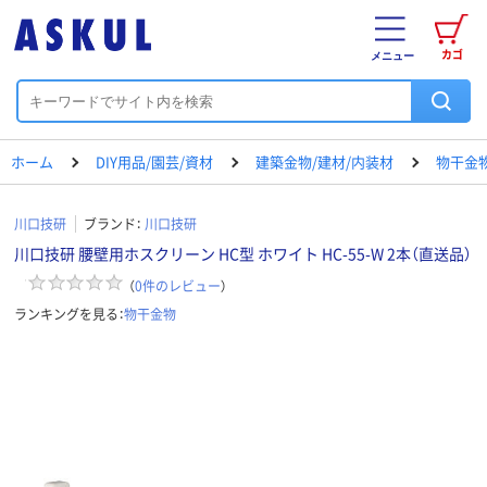
カゴ
メニュー
ホーム
DIY用品/園芸/資材
建築金物/建材/内装材
物干金
川口技研
ブランド：
川口技研
川口技研 腰壁用ホスクリーン HC型 ホワイト HC-55-W 2本（直送品）
（
0
件のレビュー
）
ランキングを見る：
物干金物