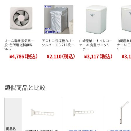
オーム電機 換気扇 一
アストロ 洗濯機カバー
山崎産業 L・トイレコー
山崎産業 
般・台所用 送料無料
シルバー 113-21 1枚…
ナー AL角型 サニタリ
ナー AL
VN-2…
ーボ…
リー…
¥4,786（税込）
¥2,110（税込）
¥3,117（税込）
¥3,
類似商品と比較
商品名