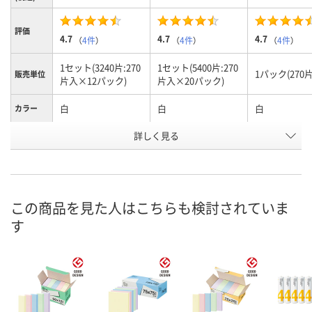
評価
4.7
4.7
4.7
（
4件
）
（
4件
）
（
4件
）
1セット(3240片:270
1セット(5400片:270
1パック(270
販売単位
片入×12パック)
片入×20パック)
白
白
白
カラー
詳しく見る
12.5mm（コンピュ
12.5mm（コンピュ
12.5mm（コ
外径
ータ用紙サイズ）
ータ用紙サイズ）
ータ用紙サイ
お申込番
R526148
AE05350
AH91001
号
この商品を見た人はこちらも検討されていま
1点
1点
あり
在庫
す
8月9日（日）
8月9日（日）
8月9日（日）
お届け日
数量
数量
数量
カゴへ
カゴへ
カ