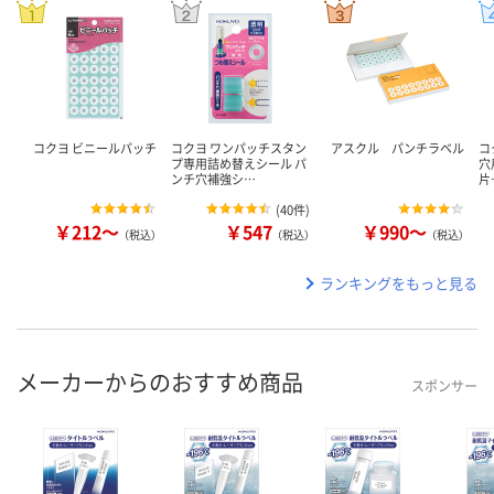
コクヨ ビニールパッチ
コクヨ ワンパッチスタン
アスクル パンチラベル
コ
プ専用詰め替えシール パ
穴
ンチ穴補強シ…
片
(
40件
)
￥212～
￥547
￥990～
（税込）
（税込）
（税込）
ランキングをもっと見る
メーカーからのおすすめ商品
スポンサー