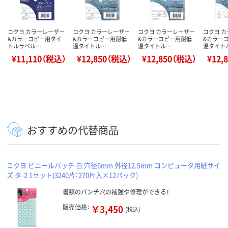
コクヨ カラーレーザー
コクヨ カラーレーザー
コクヨ カラーレーザー
コクヨ 
&カラーコピー用タイ
&カラーコピー用耐低
&カラーコピー用耐低
&カラー
トルラベル…
温タイトル…
温タイトル…
温タイト
¥11,110（税込）
¥12,850（税込）
¥12,850（税込）
¥12,
おすすめの代替商品
コクヨ ビニールパッチ 白 穴径6mm 外径12.5mm コンピュータ用紙サイ
ズ タ-2 1セット(3240片：270片入×12パック)
書類のパンチ穴の補強や修理ができる！
販売価格：
￥3,450
(税込)