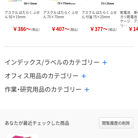
アスクル はたらく ふせ
アスクル はたらく ふせ
アスクル はたらく ふせ
乾電池 単
ん 50×15mm
ん 75×75mm
ん 付箋 75×25mm
カリ乾電池
ケージ ア
リ…
￥386～
￥407～
￥377～
￥1
（税込）
（税込）
（税込）
インデックス/ラベルのカテゴリー
オフィス用品のカテゴリー
作業・研究用品のカテゴリー
あなたが最近チェックした商品
閲覧履歴の削除