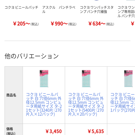
コクヨ ビニールパッチ
アスクル パンチラベ
コクヨ ワンパッチスタ
コクヨ ワ
ル
ンプ パンチ穴補強
ンプ専用詰
ル パンチ
￥205～
￥990～
￥634～
￥
（税込）
（税込）
（税込）
他のバリエーション
コクヨ ビニールパ
コクヨ ビニールパ
コクヨ ビニ
商品名
ッチ 白 穴径6mm 外
ッチ 白 穴径6mm 外
ッチ 白 穴径6
径12.5mm コンピュ
径12.5mm コンピュ
径12.5mm 
ータ用紙サイズ タ-2
ータ用紙サイズ タ-2
ータ用紙サイズ
1セット(3240片：270
1セット(5400片：270
1パック(270
片入×12パック)
片入×20パック)
価格
￥3,450
￥5,635
(税込)