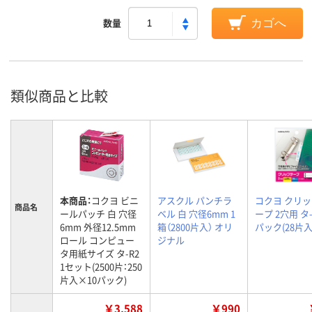
数量
カゴへ
類似商品と比較
本商品：
コクヨ ビニ
アスクル パンチラ
コクヨ クリ
商品名
ールパッチ 白 穴径
ベル 白 穴径6mm 1
ープ 2穴用 タ-
6mm 外径12.5mm
箱（2800片入） オリ
パック(28片入
ロール コンピュー
ジナル
タ用紙サイズ タ-R2
1セット(2500片：250
片入×10パック)
￥3,588
￥990