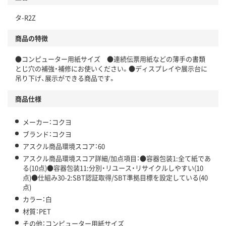
独自の回収スキームがある
タ-R2Z
仕組
アスクルで資源循環している
商品の特徴
温室効果ガスなどの削減
●コンピューター用紙サイズ ●連続伝票用紙などの薄手の書類
この商品の環境配慮ポイントです。下記商品詳細「
とじ穴の補強・補修にお使いください。●ディスプレイや展示台に
アスクル商品環境スコア詳細／加点項目
」で確認できます。
吊り下げ、展示ができる商品です。
商品仕様
メーカー：コクヨ
ブランド：コクヨ
アスクル商品環境スコア：60
アスクル商品環境スコア詳細/加点項目：●容器包装1:全て紙であ
る(10点)●容器包装11:分別・リユース・リサイクルしやすい(10
点)●仕組み30-2:SBT認証取得/SBT準拠目標を設定している(40
点)
カラー：白
材質：PET
その他：コンピューター用紙サイズ