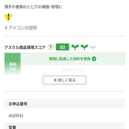
薄手の書類のとじ穴の補強・修理に
アイコンの説明
60
アスクル商品環境スコア
環境に配慮した材料を使用
容器
包装
省資源・無包装
詳しく見る
分別・リサイクルしやすい設計
環境に配慮した材料を使用
商品
お申込番号
本体
省資源・省エネ・節水
A529533
分別・リサイクルしやすい設計
型番