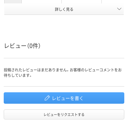
カラーグ
詳しく見る
ホワイト系
ブラック系
グレー系
ループ
5.2kg
0.34kg
2.1kg
質量
アスクル
商品環境
スコア
レビュー（0件）
投稿されたレビューはまだありません。お客様のレビューコメントをお
待ちしています。
レビューを書く
レビューをリクエストする