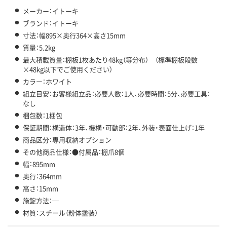
メーカー：イトーキ
ブランド：イトーキ
寸法：幅895×奥行364×高さ15mm
質量：5.2kg
最大積載質量：棚板1枚あたり48kg（等分布） （標準棚板段数
×48kg以下でご使用ください）
カラー：ホワイト
組立目安：お客様組立品：必要人数：1人、必要時間：5分、必要工具：
なし
梱包数：1梱包
保証期間：構造体：3年、機構・可動部：2年、外装・表面仕上げ：1年
商品区分：専用収納オプション
その他商品仕様：●付属品：棚爪8個
幅：895mm
奥行：364mm
高さ：15mm
施錠方法：─
材質：スチール（粉体塗装）