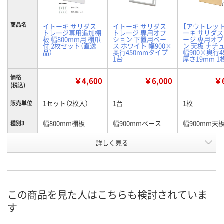
商品名
イトーキ サリダス
イトーキ サリダス
【アウトレッ
トレージ専用追加棚
トレージ 専用オプ
ーキ サリダ
板 幅800mm用 棚爪
ション 下置用ベー
ージ 専用オ
付 2枚セット（直送
ス ホワイト 幅900×
ン 天板 ナチ
品）
奥行450mmタイプ
幅900×奥行4
1台
厚さ19mm 1
価格
￥4,600
￥6,000
￥6
(税込)
1セット（2枚入）
1台
1枚
販売単位
幅800mm棚板
幅900mmベース
幅900mm天
種別3
お申込番
詳しく見る
A529938
1976620
3579511
号
直送品
あり
3点
在庫
8月7日（金）
8月7日（金）
お届け日
この商品を見た人はこちらも検討されていま
す
数量
数量
お取り扱い終了しま