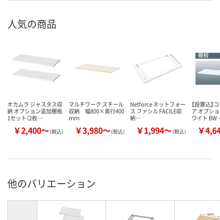
人気の商品
オカムラ ジャスタス収
マルチワーク スチール
Netforce ネットフォー
【設置込】コ
納 オプション追加棚板
収納 幅800×奥行400
ス ファシル FACILE収
ア オプショ
1セット（2枚…
ｍｍ
納…
ワイト BW
￥2,400～
￥3,980～
￥1,994～
￥4,6
（税込）
（税込）
（税込）
他のバリエーション