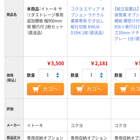
本商品：
イトーキ サ
コクヨ エディア オ
【組立設置込
リダストレージ専用
プション ラテラル
保管庫 オプ
商品名
追加棚板 幅900mm
書庫専用 引き出し
棚板 棚受け付
用 棚爪付 2枚セット
縦仕切板 BWUA-
856×奥行31
（直送品）
D1BK 1枚（直送品）
さ20mm ナ
グレー 1台（
￥5,500
￥2,181
￥5
数量
数量
数量
価格
(税込)
カゴへ
カゴへ
カ
評価
イトーキ
コクヨ
コクヨ
メーカー
専用収納オプション
専用収納オプション
専用収納オプ
商品区分