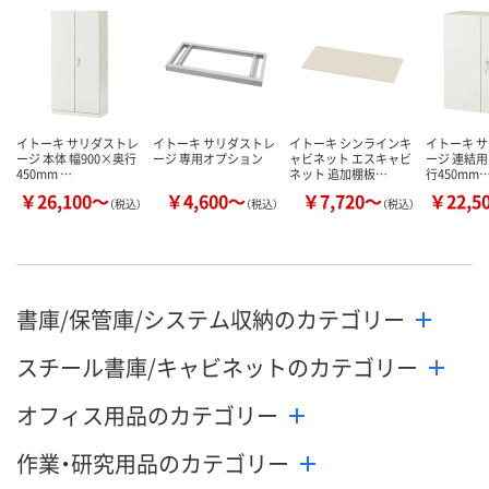
した
カゴへ
カ
イトーキ サリダストレ
イトーキ サリダストレ
イトーキ シンラインキ
イトーキ 
ージ 本体 幅900×奥行
ージ 専用オプション
ャビネット エスキャビ
ージ 連結用
450mm …
ネット 追加棚板…
行450mm
￥26,100～
￥4,600～
￥7,720～
￥22,5
（税込）
（税込）
（税込）
書庫/保管庫/システム収納のカテゴリー
スチール書庫/キャビネットのカテゴリー
オフィス用品のカテゴリー
作業・研究用品のカテゴリー