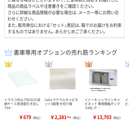
商品の商品ラベルや注意書きをご確認ください。
さらに詳細な商品情報が必要な場合は、メーカー等にお問い合
わせください。
また、販売単位における「セット」表記は、箱でのお届けをお約束
するものではありません。あらかじめご了承ください。
書庫専用オプションの売れ筋ランキング
トラスコ中山 TRUSCO 収
Ceha ラテラルキャビネ
イトーキ シンラインキャ
イ
納ケース用浅型引き出し
ット3段用 仕切り板
ビネット 専用樹脂ボック
ビ
TA4…
ス60L グ…
￥679
￥2,281～
￥13,703
（税込）
（税込）
（税込）