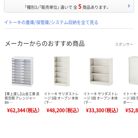
5
「種別3」「販売単位」 違いで 全
商品あります。
イトーキの書庫/保管庫/システム収納を全て見る
メーカーからのおすすめ商品
スポンサー
【車上渡し】山金工業 良
イトーキ サリダストレ
イトーキ サリダストレ
イトーキ
質空間 アレンジャー
ージ 5段 オープン 本体
ージ 3段 オープン 本体
ージ 3段
B4 …
（下…
（下…
ダー…
¥62,344（税込）
¥48,200（税込）
¥33,300（税込）
¥52,