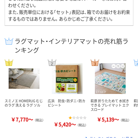
わせください。
また、販売単位における「セット」表記は、箱でのお届けをお約束
するものではありません。あらかじめご了承ください。
ラグマット・インテリアマットの売れ筋ラ
ンキング
スミノエ HOMERUG むじ
広浜 防虫・防ダニ・防カ
萩原 折りたためて 水拭き
萩
のラグ 洗える ラグ ソル
ビシート
できる プレイマット エク
約9
スロード
￥7,770～
￥5,139～
（税込）
（税込）
￥5,420～
（税込）