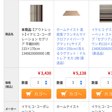
本商品：
【アウトレッ
ホームテイスト 高
イケヒコ デ
ト】イケヒコ・コーポ
密度フランネルマイ
ーペット ス
商品名
レーション セグリ
クロファイバー・ラ
プ 『セグリア
ア 平織BR約
グマットLサイズ
ウン 約110×1
133×170cm
（200×250cm）洗え
13408200605
1340820000000 1枚
るラグマット｜ナル
（直送品）
トレア モカ 1枚（直
送品）
￥3,430
￥5,138
￥3
数量
数量
数量
価格
(税込)
カゴへ
カゴへ
カ
イケヒコ・コーポレ
ホームテイスト
イケヒコ・コ
メーカー
ーション
ーション