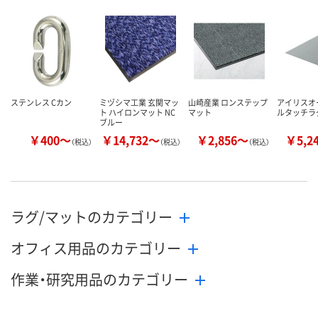
カゴへ
カゴへ
カ
ステンレス Cカン
ミヅシマ工業 玄関マッ
山崎産業 ロンステップ
アイリスオ
ト ハイロンマット NC
マット
ルタッチラグ
ブルー
￥400～
￥14,732～
￥2,856～
￥5,2
（税込）
（税込）
（税込）
ラグ/マットのカテゴリー
オフィス用品のカテゴリー
作業・研究用品のカテゴリー