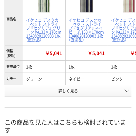
商品名
イケヒコ デスクカ
イケヒコ デスクカ
イケヒコ デ
ーペット ストライ
ーペット ストライ
ーペット ス
プ 『セグリア』 グリ
プ 『セグリア』 ネイ
プ 『セグリア
ーン 約133×170cm
ビー 約133×170cm
ク 約133×17
1340820120903 1枚
1340820190903 1枚
13408202109
（直送品）
（直送品）
（直送品）
価格
￥5,041
￥5,041
￥5
(税込)
1枚
1枚
1枚
販売単位
グリーン
ネイビー
ピンク
カラー
お申込番
詳しく見る
A785668
A785670
A785672
号
直送品
直送品
直送品
在庫
8月26日（水）まで
8月26日（水）まで
8月26日（水）
お届け日
この商品を見た人はこちらも検討されていま
す
数量
数量
数量