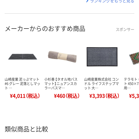
ランキングをもっと見る
メーカーからのおすすめ商品
スポンサー
山崎産業 泥っぷマット
小杉善 【タオル地バス
山崎産業株式会社 コン
テラモト
#6 グレー 泥落としマッ
マット】ニュアンスカ
ドル ライフステップマ
ト 450×
ト …
ラーバスマ…
ット 大…
用…
¥4,011（税込）
¥460（税込）
¥3,393（税込）
¥5,
類似商品と比較