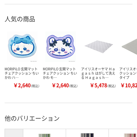
人気の商品
MORIPiLO 玄関マット
MORIPiLO 玄関マット
アイリスオーヤマ Ｈａ
アイリスオ
チェアクッション ちい
チェアクッション ちい
ｇａｓｈ はがして洗え
クッション
かわ ハ…
かわ モ…
る Ｈａｇａｓｈ…
タイプ
￥2,640
￥2,640
￥5,478
￥10,8
（税込）
（税込）
（税込）
他のバリエーション