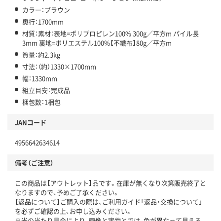
カラー：ブラウン
奥行：1700mm
材質：素材：表地=ポリプロピレン100% 300g／平方m パイル長
3mm 裏地=ポリエステル100%【不織布】80g／平方m
質量：約2.3kg
寸法：（約）1330×1700mm
幅：1330mm
組立目安：完成品
梱包数：1梱包
JANコード
4956642634614
備考（ご注意）
この商品は【アウトレット】品です。在庫が無くなり次第販売終了と
なりますので、予めご了承ください。
【返品について】ご購入の際は、ご利用ガイド「返品・交換について」
を必ずご確認の上、お申し込みください。
※光の当たり具合により、画像と実物とでは、色が異なって見える