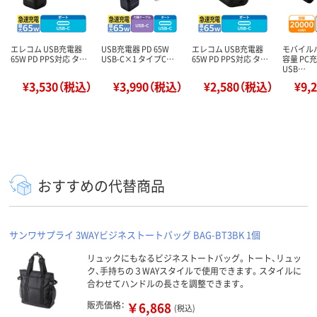
エレコム USB充電器
USB充電器 PD 65W
エレコム USB充電器
モバイル
65W PD PPS対応 タ…
USB-C×1 タイプC…
65W PD PPS対応 タ…
容量 PC充
USB…
¥3,530（税込）
¥3,990（税込）
¥2,580（税込）
¥9,
おすすめの代替商品
サンワサプライ 3WAYビジネストートバッグ BAG-BT3BK 1個
リュックにもなるビジネストートバッグ。トート、リュッ
ク、手持ちの３WAYスタイルで使用できます。スタイルに
合わせてハンドルの長さを調整できます。
販売価格：
￥6,868
(税込)