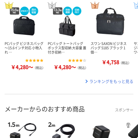
PCバッグ ビジネスバッグ
PCバッグ トートバッグ
スワン SAXON ビジネス
サ
～15.6インチ対応 小物入
ボックス型収納 大容量 蓋
バッグ 5185 ブラック 1
ジ
れ …
付き収納…
個…
ワ
￥4,758
（税込）
￥4,280～
￥4,280～
（税込）
（税込）
ランキングをもっと見る
メーカーからのおすすめ商品
スポンサー