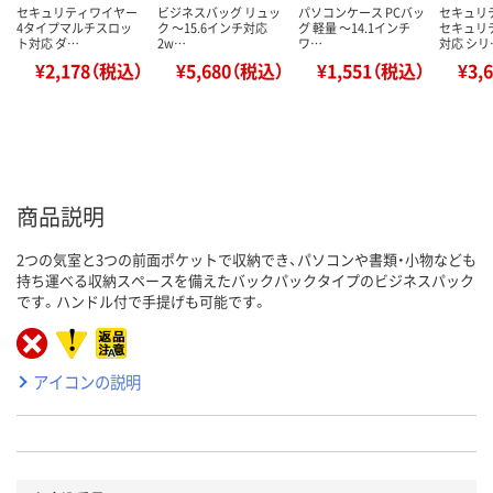
セキュリティワイヤー
ビジネスバッグ リュッ
パソコンケース PCバッ
セキュリ
4タイプマルチスロッ
ク ～15.6インチ対応
グ 軽量 ～14.1インチ
セキュリ
ト対応 ダ…
2w…
ワ…
対応 シリ
¥2,178（税込）
¥5,680（税込）
¥1,551（税込）
¥3,
商品説明
2つの気室と3つの前面ポケットで収納でき、パソコンや書類・小物なども
持ち運べる収納スペースを備えたバックパックタイプのビジネスパック
です。ハンドル付で手提げも可能です。
アイコンの説明