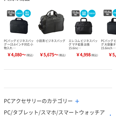
PCバッグ ビジネスバッ
小田清 ビジネスバッグ
エレコム ビジネスバッ
PCバッグ 
グ ～15.6インチ対応 小
グ マチ拡張 出張
グ 大容量
物入れ …
15.6inc…
15.6inch …
￥4,080～
￥5,675～
￥4,998
￥5,
（税込）
（税込）
（税込）
PCアクセサリーのカテゴリー
PC/タブレット/スマホ/スマートウォッチア